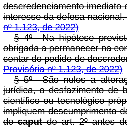
descredenciamento imediato 
interesse da defesa nacio
nº 1.123, de 2022)
§ 4º Na hipótese previs
obrigada a permanecer na con
contar do pedido de descr
Provisória nº 1.123, de 2022)
§ 5º São nulos a alteraç
jurídica, o desfazimento de
científico ou tecnológico pr
impliquem descumprimento da
do
caput
do art. 2º antes 