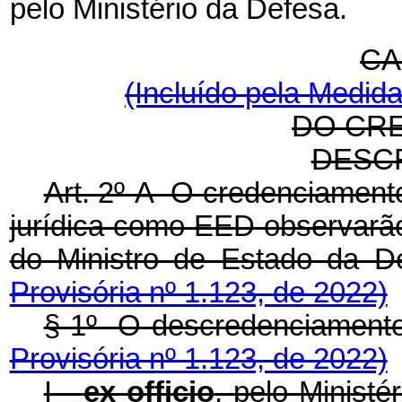
pelo Ministério da Defesa.
CA
(Incluído pela Medida
DO CR
DESC
Art. 2º-A O credenciament
jurídica como EED observarã
do Ministro de Estado 
Provisória nº 1.123, de 2022)
§ 1º O descredenciame
Provisória nº 1.123, de 2022)
I -
ex officio
, pelo Ministé