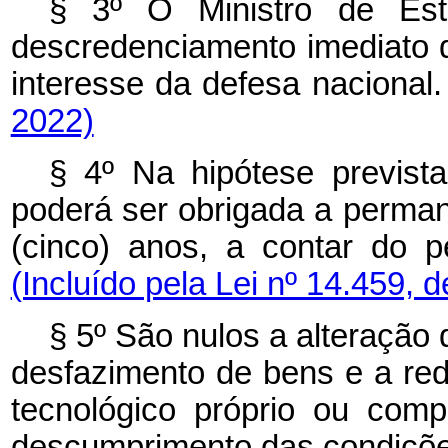
§ 3º O Ministro de Es
descredenciamento
imediato
interesse da defesa nacio
2022)
§ 4º Na hipótese previst
poderá ser obrigada
a perman
(cinco) anos, a contar do 
(Incluído pela Lei nº 14.459, 
§
5º
São
nulos
a
alteração
desfazimento de bens e a red
tecnológico próprio
ou comp
descumprimento das condiçõe