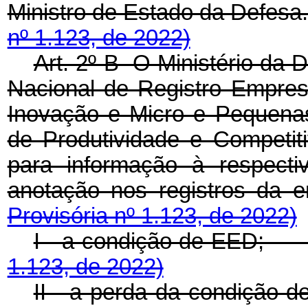
Ministro de Estado da Def
nº 1.123, de 2022)
Art. 2º-B O Ministério da
Nacional de Registro Empresa
Inovação e Micro e Pequena
de Produtividade e Competit
para informação à respecti
anotação nos registros 
Provisória nº 1.123, de 2022)
I - a condição de EED
1.123, de 2022)
II - a perda da condiç