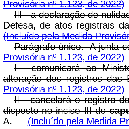
Provisória nº 1.123, de 2022)
III - a declaração de nulid
Defesa, de atos registrais
(Incluído pela Medida Provisór
Parágrafo único. A junt
Provisória nº 1.123, de 2022)
I - comunicará ao Minis
alteração dos registros
Provisória nº 1.123, de 2022)
II - cancelará o registro 
disposto no inciso III do
cap
A.
(Incluído pela Medida Pr