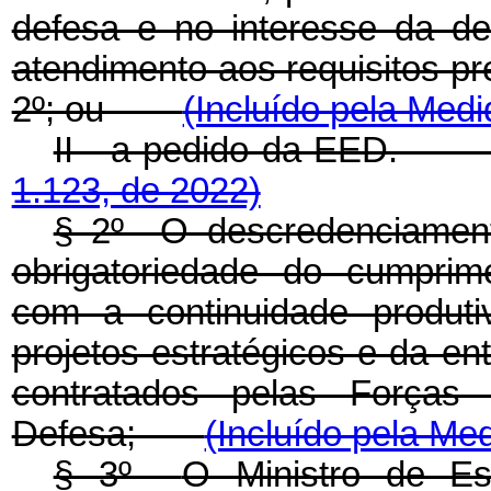
defesa e no interesse da de
atendimento aos requisitos pr
2º; ou
(Incluído pela Medi
II - a pedido da EED
1.123, de 2022)
§ 2º O descredenciamen
obrigatoriedade do cumprim
com a continuidade produt
projetos estratégicos e da 
contratados pelas Forças
Defesa;
(Incluído pela Med
§ 3º
O Ministro de E