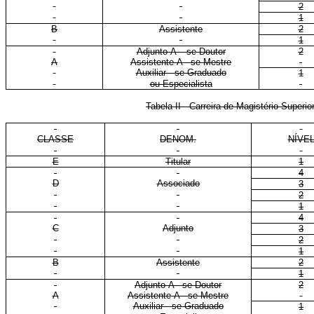
2
1
B
Assistente
2
1
Adjunto-A – se Doutor
2
A
Assistente-A - se Mestre
Auxiliar - se Graduado
1
ou Especialista
Tabela II - Carreira de Magistério Super
CLASSE
DENOM.
NÍVE
E
Titular
1
4
D
Associado
3
2
1
4
C
Adjunto
3
2
1
B
Assistente
2
1
Adjunto-A - se Doutor
2
A
Assistente-A - se Mestre
Auxiliar - se Graduado
1