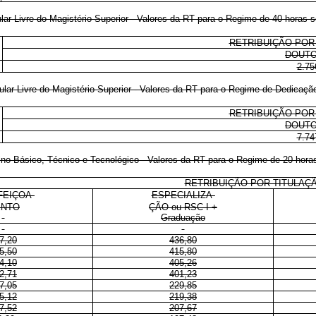
ular-Livre do Magistério Superior - Valores da RT para o Regime de 40 horas
RETRIBUIÇÃO POR
DOUT
2.75
tular-Livre do Magistério Superior - Valores da RT para o Regime de Dedicaçã
RETRIBUIÇÃO POR
DOUT
7.74
nsino Básico, Técnico e Tecnológico - Valores da RT para o Regime de 20 hor
RETRIBUIÇÃO POR TITULAÇ
FEIÇOA-
ESPECIALIZA-
NTO
ÇÃO ou RSC-I +
Graduação
7,20
436,80
5,50
415,80
4,10
405,26
2,71
401,23
7,05
229,85
5,12
219,38
7,52
207,67