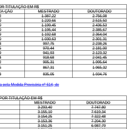
OR TITULAÇÃO EM R$
ZA-ÇÃO
MESTRADO
DOUTORADO
2
1.387,22
2.756,08
0
1.220,66
2.515,50
0
1.199,45
2.436,53
0
1.195,44
2.385,67
9
1.192,68
2.364,04
0
1.030,63
2.301,31
3
997,75
2.238,26
6
970,44
2.181,00
9
941,93
2.123,32
4
918,68
2.041,45
2
905,31
1.995,64
6
867,31
1.965,32
3
835,05
1.934,76
 pela Medida Provisória nº 614, de
POR TITULAÇÃO EM R$
MESTRADO
DOUTORADO
3.293,40
7.747,80
3.155,10
7.619,34
3.154,25
7.322,48
3.153,36
7.204,30
3.151,25
6.987,79