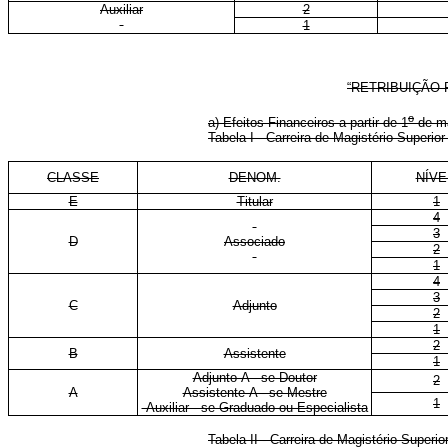
Auxiliar
2
1
“RETRIBUIÇÃO 
o
a) Efeitos Financeiros a partir de 1
de 
Tabela I - Carreira de Magistério Supe
CLASSE
DENOM.
NÍV
E
Titular
1
4
3
D
Associado
2
1
4
3
C
Adjunto
2
1
2
B
Assistente
1
Adjunto-A - se Doutor
2
A
Assistente-A - se Mestre
1
Auxiliar - se Graduado ou Especialista
Tabela II - Carreira de Magistério Sup