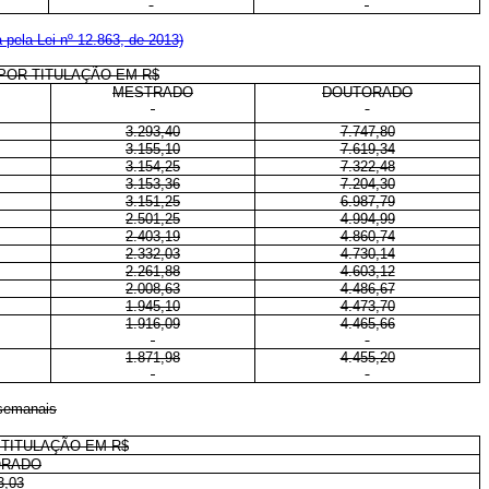
pela Lei nº 12.863, de 2013)
POR TITULAÇÃO EM R$
MESTRADO
DOUTORADO
3.293,40
7.747,80
3.155,10
7.619,34
3.154,25
7.322,48
3.153,36
7.204,30
3.151,25
6.987,79
2.501,25
4.994,99
2.403,19
4.860,74
2.332,03
4.730,14
2.261,88
4.603,12
2.008,63
4.486,67
1.945,10
4.473,70
1.916,09
4.465,66
1.871,98
4.455,20
 semanais
 TITULAÇÃO EM R$
ORADO
3,03