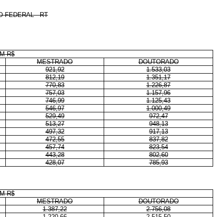
 FEDERAL - RT
M R$
MESTRADO
DOUTORADO
921,92
1.533,03
812,19
1.351,17
770,83
1.226,87
757,03
1.157,96
746,99
1.125,43
546,97
1.000,49
529,49
972,47
513,27
948,13
497,32
917,13
472,55
837,82
457,74
823,54
443,28
802,60
428,07
785,93
M R$
MESTRADO
DOUTORADO
1.387,22
2.756,08
1.220,66
2.515,50