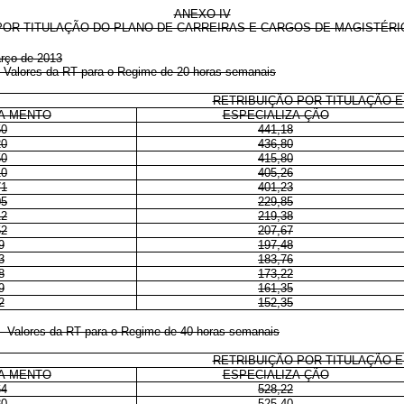
ANEXO IV
POR TITULAÇÃO DO PLANO DE CARREIRAS E CARGOS DE MAGISTÉRIO
rço de 2013
r - Valores da RT para o Regime de 20 horas semanais
RETRIBUIÇÃO POR TITULAÇÃO E
A-MENTO
ESPECIALIZA-ÇÃO
50
441,18
20
436,80
50
415,80
10
405,26
71
401,23
05
229,85
12
219,38
52
207,67
9
197,48
3
183,76
8
173,22
9
161,35
2
152,35
or - Valores da RT para o Regime de 40 horas semanais
RETRIBUIÇÃO POR TITULAÇÃO E
A-MENTO
ESPECIALIZA-ÇÃO
64
528,22
80
525,40