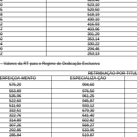
50
523,10
85
520,50
78
518,19
85
430,10
82
416,93
87
403,96
99
391,29
60
353,14
94
330,22
09
294,46
22
253,13
r -
Valores da RT para o Regime
de Dedicação Exclusiva
RETRIBUIÇÃO POR TITU
ERFEIÇOA-MENTO
ESPECIALIZA-ÇÃO
575,20
994,60
553,89
976,50
535,96
961,25
522,60
945,87
511,60
933,12
332,51
679,30
322,76
641,40
314,89
602,82
307,26
568,27
292,85
533,95
285,84
519,87