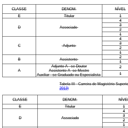
CLASSE
DENOM.
NÍVEL
E
Titular
1
4
3
D
Associado
2
1
4
3
C
Adjunto
2
1
2
B
Assistente
1
Adjunto-A - se Doutor
2
A
Assistente-A se Mestre
1
Auxiliar - se Graduado ou Especialista
Tabela III - Carreira de Magistério Su
2013)
CLASSE
DENOM.
NÍVE
E
Titular
1
4
3
D
Associado
2
1