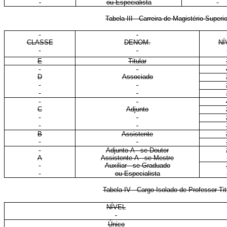
ou Especialista
Tabela III - Carreira de Magistério Supe
CLASSE
DENOM.
NÍ
E
Titular
D
Associado
C
Adjunto
B
Assistente
Adjunto-A - se Doutor
A
Assistente-A - se Mestre
Auxiliar - se Graduado
ou Especialista
Tabela IV - Cargo Isolado de Professor Ti
NÍVEL
Único