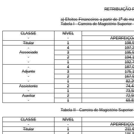
RETRIBUIÇÃO 
o
a) Efeitos Financeiros a partir de 1
de ma
Tabela I - Carreira de Magistério Superio
CLASSE
NÍVEL
APERFEIÇO
Titular
1
198,
4
197,
Associado
3
195,
2
194,
1
192,
4
187,
Adjunto
3
175,
2
167,
1
82,2
Assistente
2
74,4
1
73,5
Auxiliar
2
72,5
1
69,8
Tabela II - Carreira de Magistério Superi
CLASSE
NÍVEL
APERFEIÇO
Titular
1
211,
4
186,