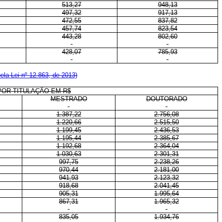
513,27
948,13
497,32
917,13
472,55
837,82
457,74
823,54
443,28
802,60
428,07
785,93
la Lei nº 12.863, de 2013)
POR TITULAÇÃO EM R$
MESTRADO
DOUTORADO
1.387,22
2.756,08
1.220,66
2.515,50
1.199,45
2.436,53
1.195,44
2.385,67
1.192,68
2.364,04
1.030,63
2.301,31
997,75
2.238,26
970,44
2.181,00
941,93
2.123,32
918,68
2.041,45
905,31
1.995,64
867,31
1.965,32
835,05
1.934,76