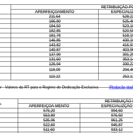
RETRIBUIÇÃO P
APERFEIÇOAMENTO
ESPECIALI
211,64
528,2
186,80
525,4
184,50
523,1
182,85
520,5
181,78
518,1
146,85
430,1
143,82
416,9
140,87
403,9
137,99
391,2
131,60
353,1
126,94
330,2
118,09
294,4
110,22
253,1
perior - Valores da RT para o Regime de Dedicação Exclusiva
(Redação dada
RETRIBUIÇÃO 
L
APERFEIÇOA-MENTO
ESPECIALIZÇÃO
575,20
994,60
553,89
976,50
535,96
961,25
522,60
945,87
511,60
933,12