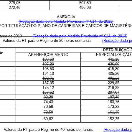
279,05
507,80
272,46
496,08
ANEXO IV
(Redação dada pela Medida Provisória nº 614, de 2013)
POR TITULAÇÃO DO PLANO DE CARREIRAS E CARGOS DE MAGISTÉRI
março de 2013
(Redação dada pela Medida Provisória nº 614, de 2013)
rior - Valores da RT para o Regime de 20 horas semanais
(Redação dada pe
RETRIBUIÇÃO 
EL
APERFEIÇOA-MENTO
ESPECIALIZA-ÇÃO
198,50
441,18
197,20
436,80
195,50
415,80
194,10
405,26
192,71
401,23
187,05
229,85
175,12
219,38
167,52
207,67
82,29
197,48
74,43
183,76
73,58
173,22
72,59
161,35
69,82
152,35
erior - Valores da RT para o Regime de 40 horas semanais
(Redação dada p