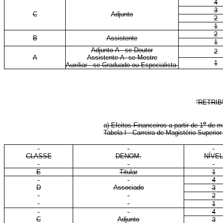
4
3
C
Adjunto
2
1
2
B
Assistente
1
Adjunto-A - se Doutor
2
A
Assistente-A se Mestre
1
Auxiliar - se Graduado ou Especialista
“RETRI
o
a) Efeitos Financeiros a partir de 1
de 
Tabela I - Carreira de Magistério Superi
CLASSE
DENOM.
NÍVEL
E
Titular
1
4
D
Associado
3
2
1
4
C
Adjunto
3