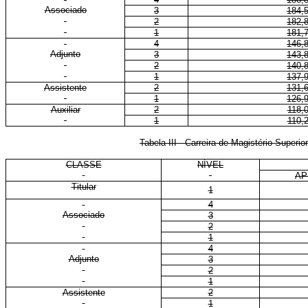
Associado
3
184,
2
182,
1
181,
4
146,
Adjunto
3
143,
2
140,
1
137,
Assistente
2
131,
1
126,
Auxiliar
2
118,
1
110,
Tabela III - Carreira de Magistério Superio
CLASSE
NÍVEL
AP
Titular
1
4
Associado
3
2
1
4
Adjunto
3
2
1
Assistente
2
1