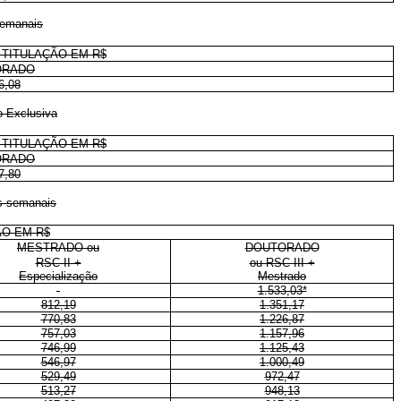
 semanais
 TITULAÇÃO EM R$
ORADO
6,08
o Exclusiva
 TITULAÇÃO EM R$
ORADO
7,80
as semanais
ÃO EM R$
MESTRADO ou
DOUTORADO
RSC-II +
ou RSC-III +
Especialização
Mestrado
1.533,03*
812,19
1.351,17
770,83
1.226,87
757,03
1.157,96
746,99
1.125,43
546,97
1.000,49
529,49
972,47
513,27
948,13