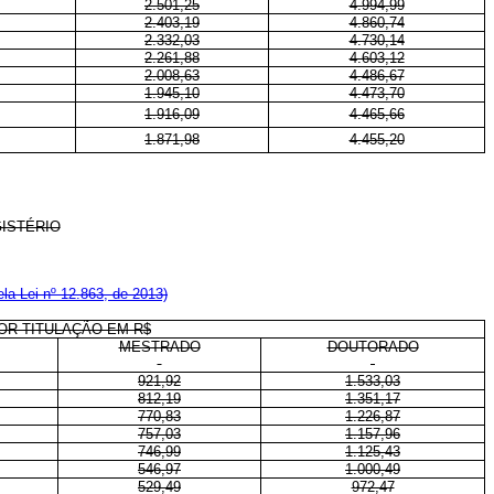
2.501,25
4.994,99
2.403,19
4.860,74
2.332,03
4.730,14
2.261,88
4.603,12
2.008,63
4.486,67
1.945,10
4.473,70
1.916,09
4.465,66
1.871,98
4.455,20
ISTÉRIO
la Lei nº 12.863, de 2013)
OR TITULAÇÃO EM R$
MESTRADO
DOUTORADO
921,92
1.533,03
812,19
1.351,17
770,83
1.226,87
757,03
1.157,96
746,99
1.125,43
546,97
1.000,49
529,49
972,47