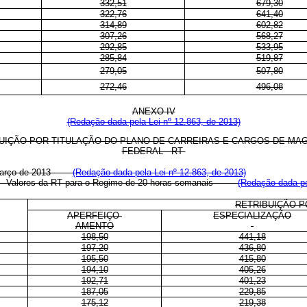
332,51
679,30
322,76
641,40
314,89
602,82
307,26
568,27
292,85
533,95
285,84
519,87
279,05
507,80
272,46
496,08
ANEXO IV
(Redação dada pela Lei nº 12.863, de 2013)
BUIÇÃO POR TITULAÇÃO DO PLANO DE CARREIRAS E CARGOS DE MAG
FEDERAL - RT
março de 2013
(Redação dada pela Lei nº 12.863, de 2013)
or - Valores da RT para o Regime de 20 horas semanais
(Redação dada pe
RETRIBUIÇÃO P
APERFEIÇO-
ESPECIALIZAÇÃO
AMENTO
198,50
441,18
197,20
436,80
195,50
415,80
194,10
405,26
192,71
401,23
187,05
229,85
175,12
219,38