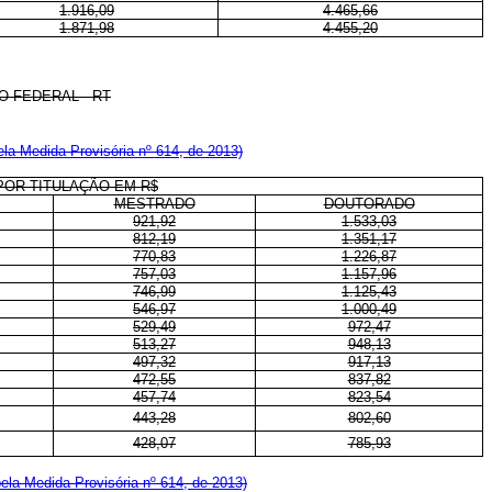
1.916,09
4.465,66
1.871,98
4.455,20
O FEDERAL - RT
la Medida Provisória nº 614, de 2013)
POR TITULAÇÃO EM R$
MESTRADO
DOUTORADO
921,92
1.533,03
812,19
1.351,17
770,83
1.226,87
757,03
1.157,96
746,99
1.125,43
546,97
1.000,49
529,49
972,47
513,27
948,13
497,32
917,13
472,55
837,82
457,74
823,54
443,28
802,60
428,07
785,93
ela Medida Provisória nº 614, de 2013)