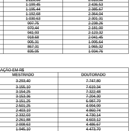
1.199,45
2.436,53
1.195,44
2.385,67
1.192,68
2.364,04
1.030,63
2.301,31
997,75
2.238,26
970,44
2.181,00
941,93
2.123,32
918,68
2.041,45
905,31
1.995,64
867,31
1.965,32
835,05
1.934,76
LAÇÃO EM R$
MESTRADO
DOUTORADO
3.293,40
7.747,80
3.155,10
7.619,34
3.154,25
7.322,48
3.153,36
7.204,30
3.151,25
6.987,79
2.501,25
4.994,99
2.403,19
4.860,74
2.332,03
4.730,14
2.261,88
4.603,12
2.008,63
4.486,67
1.945,10
4.473,70