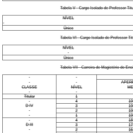
Tabela V - Cargo Isolado de Professor Tit
NÍVEL
Único
Tabela VI - Cargo Isolado de Professor Ti
NÍVEL
Único
Tabela VII - Carreira de Magistério do E
APER
CLASSE
NÍVEL
ME
Titular
1
4
19
D IV
3
19
2
19
1
19
4
18
D III
3
17
2
16