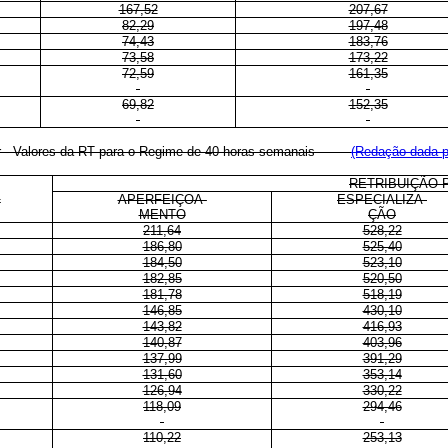
167,52
207,67
82,29
197,48
74,43
183,76
73,58
173,22
72,59
161,35
69,82
152,35
ior - Valores da RT para o Regime de 40 horas semanais
(Redação dada pe
RETRIBUIÇÃO 
L
APERFEIÇOA-
ESPECIALIZA-
MENTO
ÇÃO
211,64
528,22
186,80
525,40
184,50
523,10
182,85
520,50
181,78
518,19
146,85
430,10
143,82
416,93
140,87
403,96
137,99
391,29
131,60
353,14
126,94
330,22
118,09
294,46
110,22
253,13