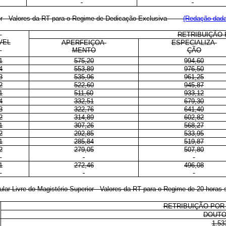
rior - Valores da RT para o Regime de Dedicação Exclusiva
(Redação dada 
RETRIBUIÇÃO 
VEL
APERFEIÇOA-
ESPECIALIZA-
MENTO
ÇÃO
1
575,20
994,60
4
553,89
976,50
3
535,96
961,25
2
522,60
945,87
1
511,60
933,12
4
332,51
679,30
3
322,76
641,40
2
314,89
602,82
1
307,26
568,27
2
292,85
533,95
1
285,84
519,87
2
279,05
507,80
1
272,46
496,08
tular-Livre do Magistério Superior - Valores da RT para o Regime de 20 horas
RETRIBUIÇÃO POR
DOUT
1.53