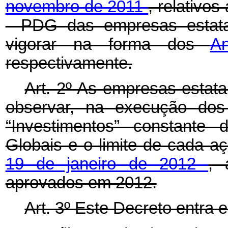
novembro de 2011
, relativo
- PDG das empresas estata
vigorar na forma dos
A
respectivamente.
Art. 2º
As empresas estatai
observar, na execução dos 
“Investimentos” constante
Globais e o limite de cada 
19 de janeiro de 2012
, 
aprovados em 2012.
Art. 3º
Este Decreto entra e