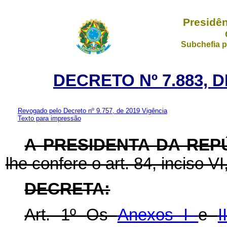
Presidên
Subchefia p
DECRETO Nº 7.883, 
Revogado pelo Decreto nº 9.757, de 2019
Vigência
Texto para impressão
A PRESIDENTA DA REP
lhe confere o art. 84, inciso VI
DECRETA:
Art. 1º
Os
Anexos I
e
I