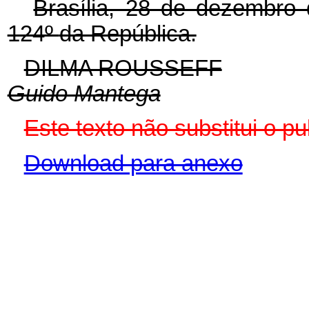
Brasília, 28 de dezembro
124º
da República.
DILMA ROUSSEFF
Guido Mantega
Este texto não substitui o 
Download para anexo