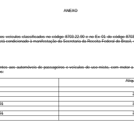
ANEXO
aos veículos classificados no código 8703.22.90 e no Ex 01 do código 870
á condicionado à manifestação da Secretaria da Receita Federal do Brasil, c
entes aos automóveis de passageiros e veículos de uso misto, com motor a 
os:
Alíq
01
01