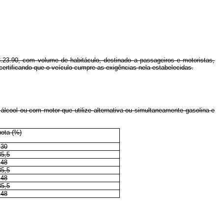
3.23.90, com volume de habitáculo, destinado a passageiros e motoristas,
ertificando que o veículo cumpre as exigências nela estabelecidas.
álcool ou com motor que utilize alternativa ou simultaneamente gasolina e
uota (%)
30
35,5
48
35,5
48
35,5
48