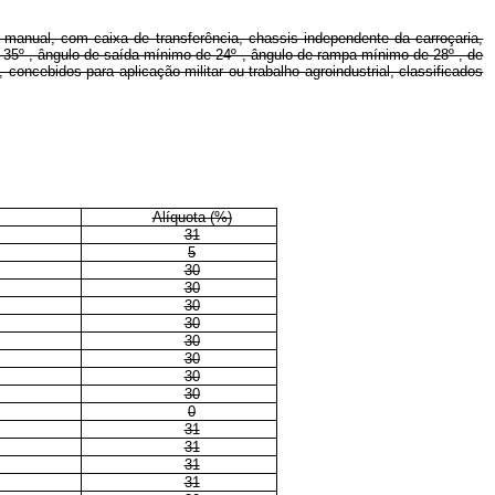
o manual, com caixa de transferência, chassis independente da carroçaria,
e 35º , ângulo de saída mínimo de 24º , ângulo de rampa mínimo de 28º , de
oncebidos para aplicação militar ou trabalho agroindustrial, classificados
Alíquota (%)
31
5
30
30
30
30
30
30
30
30
0
31
31
31
31