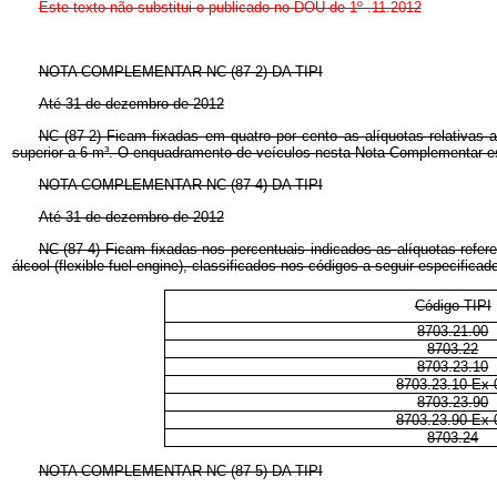
Este texto não substitui o publicado no DOU de 1º .11.2012
NOTA COMPLEMENTAR NC (87-2) DA TIPI
Até 31 de dezembro de 2012
NC (87-2) Ficam fixadas em quatro por cento as alíquotas relativas 
superior a 6 m³. O enquadramento de veículos nesta Nota Complementar est
NOTA COMPLEMENTAR NC (87-4) DA TIPI
Até 31 de dezembro de 2012
NC (87-4) Ficam fixadas nos percentuais indicados as alíquotas refer
álcool (flexible fuel engine), classificados nos códigos a seguir especificad
Código TIPI
8703.21.00
8703.22
8703.23.10
8703.23.10 Ex 
8703.23.90
8703.23.90 Ex 
8703.24
NOTA COMPLEMENTAR NC (87-5) DA TIPI