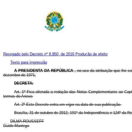
Revogado pelo Decreto nº 8.950, de 2016
Produção de efeito
Texto para impressão
A PRESIDENTA DA REPÚBLICA
, no uso da atribuição que lhe co
dezembro de 1971,
DECRETA:
Art. 1º Fica alterada a redação das Notas Complementares ao Capít
termos do Anexo.
Art. 2º Este Decreto entra em vigor na data de sua publicação.
Brasília, 31 de outubro de 2012; 191º da Independência e 124º da Re
DILMA ROUSSEFF
Guido Mantega