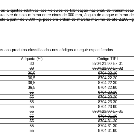
as alíquotas relativas aos veículos de fabricação nacional, de transmissã
altura livre do solo mínima entre eixos de 300 mm, ângulo de ataque mínimo d
do a partir de 3.000 kg, peso em ordem de marcha máximo de até 2.100 kg, c
as aos produtos classificados nos códigos a seguir especificados:
Alíquota (%)
Código TIPI
30
8704.21.90 Ex 01
30
8704.21.90 Ex 02
36,5
8704.22.10
36,5
8704.22.20
36,5
8704.22.30
36,5
8704.22.90
55
8704.23.10
55
8704.23.20
55
8704.23.30
55
8704.23.90
55
8704.23.90 Ex 01
55
8704.31.10
55
8704.31.20
55
8704.31.30
55
8704.31.90