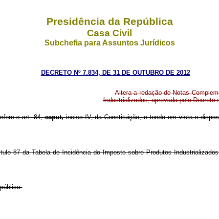
Presidência da República
Casa Civil
Subchefia para Assuntos Jurídicos
DECRETO Nº 7.834, DE 31 DE OUTUBRO DE 2012
Altera a redação de Notas Compleme
Industrializados, aprovada pelo Decreto
nfere o art. 84,
caput,
inciso IV, da Constituição, e tendo em vista o dispos
ulo 87 da Tabela de Incidência do Imposto sobre Produtos Industrializados
pública.