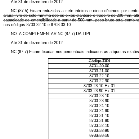
Até 31 de dezembro de 2012
NC (87-5) Ficam reduzidas a sete inteiros e cinco décimos por cento 
altura livre do solo mínima sob os eixos dianteiro e traseiro de 200 mm, 
capacidade de emergibilidade a partir de 500 mm, peso bruto total combina
nos códigos 8703.32.10 e 8703.33.10.
NOTA COMPLEMENTAR NC (87-7) DA TIPI
Até 31 de dezembro de 2012
NC (87-7) Ficam fixadas nos percentuais indicados as alíquotas relativ
Código TIPI
8701.20.00
8703.21.00
8703.22.10
8703.22.90
8703.23.10 Ex 01
8703.23.90 Ex 01
8703.23.10
8703.23.90
8703.24.10
8703.24.90
8703.31.10
8703.31.90
8703.32.10
8703.32.90
8703.33.10