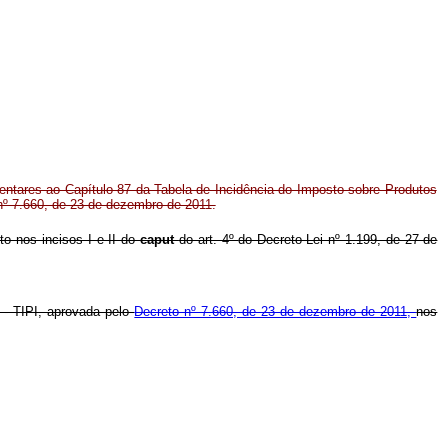
ntares ao Capítulo 87 da Tabela de Incidência do Imposto sobre Produtos
 nº 7.660, de 23 de dezembro de 2011.
to nos incisos I e II do
caput
do art. 4º
do Decreto-Lei nº 1.199, de 27 de
 - TIPI, aprovada pelo
Decreto nº 7.660, de 23 de dezembro de 2011,
nos