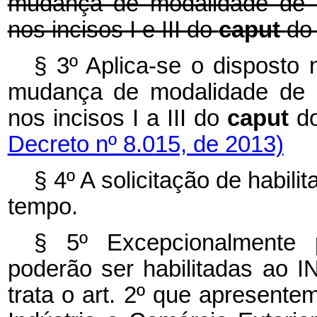
mudança de modalidade de ha
nos incisos I e III do
caput
do 
§ 3º Aplica-se o disposto 
mudança de modalidade de ha
nos incisos I a III do
caput
d
Decreto nº 8.015, de 2013)
§ 4º A solicitação de habil
tempo.
§ 5º Excepcionalmente 
poderão ser habilitadas ao
trata o art. 2º que apresente