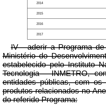
2014
2015
2016
2017
IV - aderir a Programa de 
Ministério do Desenvolviment
estabelecido pelo Instituto 
Tecnologia - INMETRO, com 
entidades públicas, com os
produtos relacionados no Ane
do referido Programa: