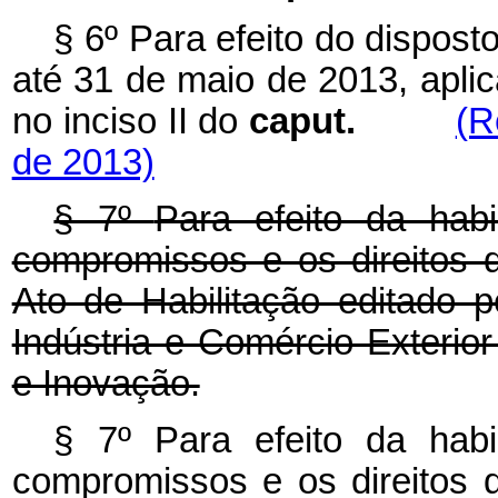
§ 6º Para efeito do disposto
até 31 de maio de 2013, aplic
no inciso II do
caput.
(R
de 2013)
§ 7º
Para efeito da hab
compromissos e os direitos 
Ato de Habilitação editado p
Indústria e Comércio Exterior
e Inovação.
§ 7º Para efeito da hab
compromissos e os direitos 