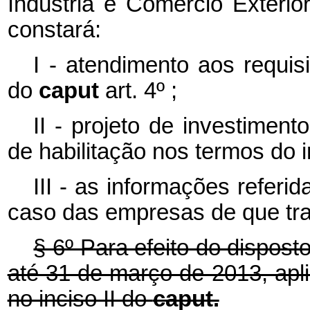
Indústria e Comércio Exterior
constará:
I - atendimento aos requisi
do
caput
art. 4º ;
II - projeto de investimen
de habilitação nos termos do i
III - as informações referid
caso das empresas de que trat
§ 6º Para efeito do disposto
até 31 de março de 2013, apl
no inciso II do
caput.