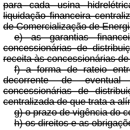
para cada usina hidrelétr
liquidação financeira centra
de Comercialização de Energi
e) as garantias financ
concessionárias de distrib
receita às concessionárias de
f) a forma de rateio ent
decorrente de eventual
concessionárias de distribu
centralizada de que trata a alí
g) o prazo de vigência do c
h) os direitos e as obrigaç