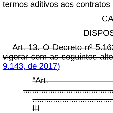
termos aditivos aos contratos
CA
DISPOS
Art. 13. O Decreto nº 5.16
vigorar com as seguintes alt
9.143, de 2017)
“Ar
.......................................
...................................
III