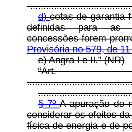
-......................................
d)
cotas de garantia 
definidas para as u
concessões forem pror
Provisória no 579, de 1
e) Angra I e II.” (NR)
“Ar
.......................................
...................................
§ 7º
A apuração do m
considerar os efeitos da
física de energia e de p