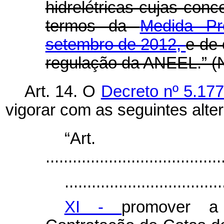
hidrelétricas cujas con
termos da
Medida Pr
setembro de 2012,
e de 
regulação da ANEEL.” (
Art. 14. O
Decreto nº 5.17
vigorar com as seguintes alte
“Ar
.......................................
...................................
XI -
promover a 