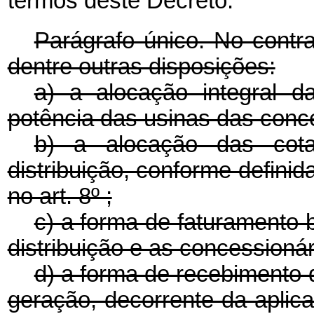
termos deste Decreto.
Parágrafo único. No contr
dentre outras disposições:
a) a alocação integral d
potência das usinas das conc
b) a alocação das cota
distribuição, conforme defini
no art. 8º ;
c) a forma de faturamento b
distribuição e as concessioná
d) a forma de recebimento 
geração, decorrente da aplic