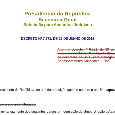
Presidência da República
Secretaria-Geral
Subchefia para Assuntos Jurídicos
DECRETO Nº 7.771, DE 29 DE JUNHO DE 2012
Altera o Decreto nº 6.521, de 30 de
dezembro de 2007, nº 5.551, de 26 de
de dezembro de 2011, para prorroga
Assessoramento Superiores – DAS.
residente da República, no uso da atribuição que lhe confere o art. 84,
caput
com a seguinte alteração:
de remanejamento dos seguintes cargos em comissão do Grupo-Direção e Ass