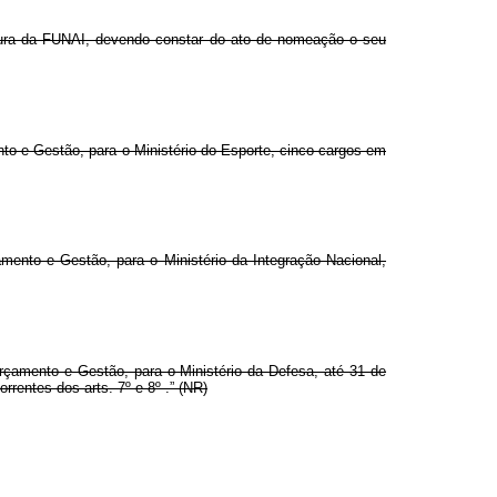
utura da FUNAI, devendo constar do ato de nomeação o seu
to e Gestão, para o Ministério do Esporte, cinco cargos em
ento e Gestão, para o Ministério da Integração Nacional,
Orçamento e Gestão, para o Ministério da Defesa, até 31 de
entes dos arts. 7º e 8º .” (NR)