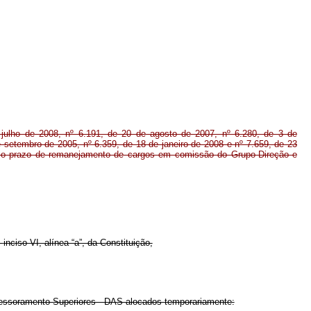
 julho de 2008, nº 6.191, de 20 de agosto de 2007, nº 6.280, de 3 de
 setembro de 2005, nº 6.359, de 18 de janeiro de 2008 e nº 7.659, de 23
r o prazo de remanejamento de cargos em comissão do Grupo-Direção e
,
inciso VI, alínea “a”, da Constituição,
essoramento Superiores - DAS alocados temporariamente: