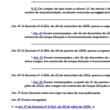
................................................................................
§ 1º
Os cargos de que trata a alínea “a” do inciso I 
caráter de transitoriedade, mediante remissão ao
caput
dest
..............................................................................
Art. 4º O Decreto nº 5.551, de 26 de setembro de 2005, passa a vigo
“
Art. 1º
Ficam remanejados, até 31 de dezembro de 201
comissão do Grupo-Direção e Assessoramento Superiores 
..............................................................................
Art. 5º O Decreto nº 6.359, de 18 de janeiro de 2008, passa a vigora
“
Art. 1º
Ficam remanejados, até 31 de dezembro de 20
cinco cargos em comissão do Grupo-Direção e Assessorame
..............................................................................
Art. 6º O Decreto nº 7.659, de 23 de dezembro de 2011, passa a vigo
“
Art. 9º
Ficam remanejados, a partir de 1º de janeiro
julho de 2012, dez cargos em comissão do Grupo-Direção e 
Art. 7º Este Decreto entra em vigor na data de sua publicação.
Art. 8º Ficam revogados:
I - o
art. 2º do Decreto nº 6.521, de 30 de julho de 2008 ;
e