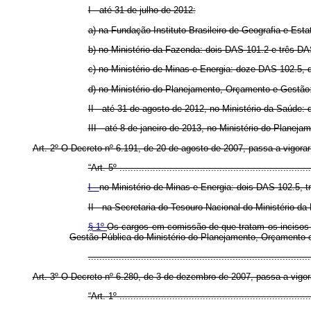
I - até 31 de julho de 2012:
a) na Fundação Instituto Brasileiro de Geografia e Est
b) no Ministério da Fazenda: dois DAS 101.2 e três D
c) no Ministério de Minas e Energia: doze DAS 102.5
d) no Ministério do Planejamento, Orçamento e Gest
II - até 31 de agosto de 2012, no Ministério da Saúd
III - até 8 de janeiro de 2013, no Ministério do Plane
Art. 2º O Decreto nº 6.191, de 20 de agosto de 2007, passa a vigorar
“Art. 5º .....................................................................
I -
no Ministério de Minas e Energia: dois DAS 102.5, 
II - na Secretaria do Tesouro Nacional do Ministério 
§ 1º
Os cargos em comissão de que tratam os incisos 
Gestão Pública do Ministério do Planejamento, Orçamento 
..............................................................................
Art. 3º O Decreto nº 6.280, de 3 de dezembro de 2007, passa a vigor
“Art. 1º .....................................................................