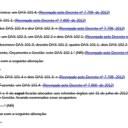
atística: um DAS 101.4;
(Revogado pelo Decreto nº 7.799, de 2012)
AS 101.1;
(Revogado pelo Decreto nº 7.800, de 2012)
, dez DAS 102.4 e dez DAS 102.3; e
(Revogado pelo Decreto nº 7.798, 2012)
ão: um DAS 102.3, um DAS 102.2 e dois DAS 102.1;
(Revogado pelo Decreto n
e: dezenove DAS 101.3, dezoito DAS 101.2, quatro DAS 101.1, dois DAS 102.2
jamento, Orçamento e Gestão: sete DAS 102.1.” (NR)
(Revogado pelo Decreto nº
 com a seguinte alteração:
.
três DAS 101.4 e dois DAS 101.3; e
(Revogado pelo Decreto nº 7.798, 2012)
da Fazenda: um DAS 101.4.
(Revogado pelo Decreto nº 7.800, de 2012)
I e II do
caput
ficarão alocados aos referidos órgãos até 31 de julho de 201
e Gestão, ficando exonerados seus ocupantes.
......” (NR)
ar com a seguinte alteração:
..