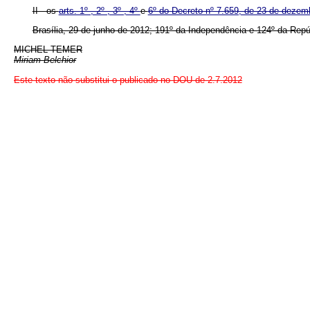
II - os
arts. 1º , 2º , 3º , 4º
e
6º do Decreto nº 7.659, de 23 de dezem
Brasília, 29 de junho de 2012; 191º da Independência e 124º da Repú
MICHEL TEMER
Miriam Belchior
Este texto não substitui o publicado no DOU de 2.7.2012