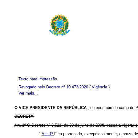
Texto para impressão
Revogado pelo Decreto nº 10.473/2020
(
Vigência
)
Ver mais...
O VICE-PRESIDENTE DA REPÚBLICA
, no exercício do cargo de P
DECRETA:
Art. 1º O Decreto nº 6.521, de 30 de julho de 2008, passa a vigorar 
“
Art. 1º
Fica prorrogado, excepcionalmente, o prazo 