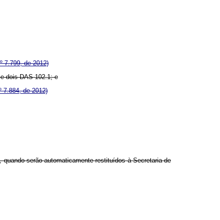
º 7.799, de 2012)
 e dois DAS 102.1; e
 7.884, de 2012)
2, quando serão automaticamente restituídos à Secretaria de