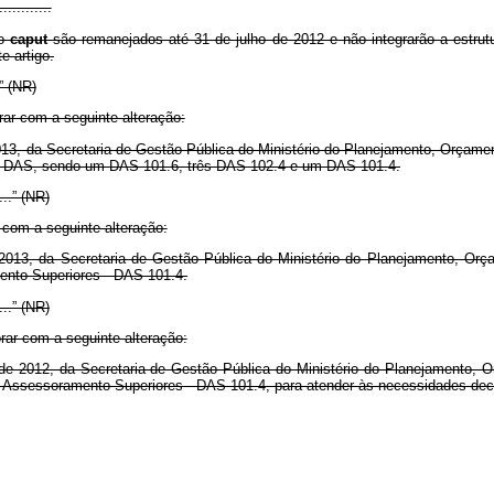
............
do
caput
são remanejados até 31 de julho de 2012 e não integrarão a estr
e artigo.
..” (NR)
rar com a seguinte alteração:
3, da Secretaria de Gestão Pública do Ministério do Planejamento, Orçamen
- DAS, sendo um DAS 101.6, três DAS 102.4 e um DAS 101.4.
.....” (NR)
r com a seguinte alteração:
13, da Secretaria de Gestão Pública do Ministério do Planejamento, Orçam
nto Superiores - DAS 101.4.
.....” (NR)
rar com a seguinte alteração:
 de 2012, da Secretaria de Gestão Pública do Ministério do Planejamento, 
Assessoramento Superiores - DAS 101.4, para atender às necessidades decorr