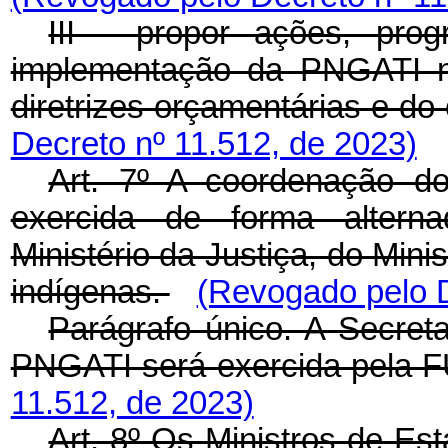
III - propor ações, pro
implementação da PNGATI no
diretrizes orçamentárias e d
Decreto nº 11.512, de 2023)
Art. 7º A coordenação 
exercida de forma altern
Ministério da Justiça, do Min
indígenas.
(Revogado pelo D
Parágrafo único. A Secret
PNGATI será exercida pela 
11.512, de 2023)
Art. 8º Os Ministros de Es