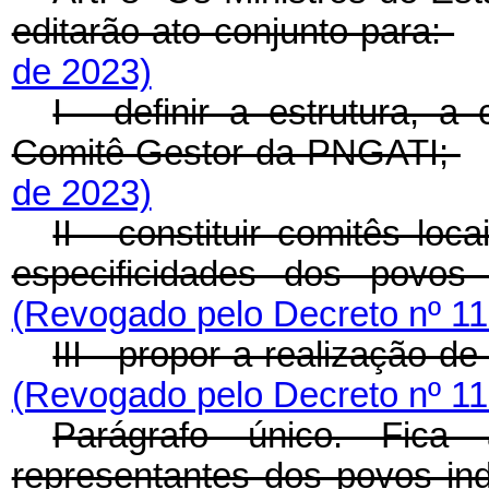
editarão ato conjunto para:
de 2023)
I - definir a estrutura, 
Comitê Gestor da PNGATI;
de 2023)
II - constituir comitês l
especificidades dos povo
(Revogado pelo Decreto nº 11
III - propor a realização 
(Revogado pelo Decreto nº 11
Parágrafo único. Fica 
representantes dos povos in