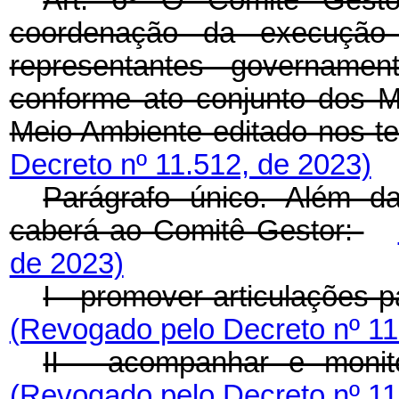
Art. 6º O Comitê Gesto
coordenação da execução d
representantes governament
conforme ato conjunto dos M
Meio Ambiente editado nos te
Decreto nº 11.512, de 2023)
Parágrafo único. Além d
caberá ao Comitê Gestor:
de 2023)
I - promover articulações
(Revogado pelo Decreto nº 11
II - acompanhar e mon
(Revogado pelo Decreto nº 11