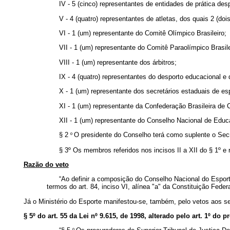
IV - 5 (cinco) representantes de entidades de prática desp
V - 4 (quatro) representantes de atletas, dos quais 2 (doi
VI - 1 (um) representante do Comitê Olímpico Brasileiro;
VII - 1 (um) representante do Comitê Paraolímpico Brasile
VIII - 1 (um) representante dos árbitros;
IX - 4 (quatro) representantes do desporto educacional e 
X - 1 (um) representante dos secretários estaduais de es
XI - 1 (um) representante da Confederação Brasileira de 
XII - 1 (um) representante do Conselho Nacional de Educ
§ 2
º
O presidente do Conselho terá como suplente o Secr
§ 3º
Os membros referidos nos incisos II a XII do § 1º
e 
Razão do veto
“Ao definir a composição do Conselho Nacional do Esport
termos do art. 84, inciso VI, alínea "a" da Constituição Federa
Já o Ministério do Esporte manifestou-se, também, pelo vetos aos se
§ 5º
do art. 55 da
Lei nº
9.615, de 1998, alterado pelo art. 1º
do pr