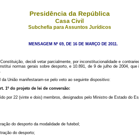
Presidência da República
Casa Civil
Subchefia para Assuntos Jurídicos
MENSAGEM Nº 69, DE 16 DE MARÇO DE 2011.
nstituição, decidi vetar parcialmente, por inconstitucionalidade e contrari
stitui normas gerais sobre desporto, e 10.891, de 9 de julho de 2004, que i
.
l da União manifestaram-se pelo veto ao seguinte dispositivo:
rt. 1º
do projeto de lei de conversão:
ído por 22 (vinte e dois) membros, designados pelo Ministro de Estado do Es
stração do desporto da modalidade de futebol;
stração do desporto;