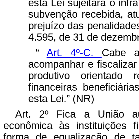
esta Lei sujeitará o inf
subvenção recebida, at
prejuízo das penalidades
4.595, de 31 de dezemb
“
Art. 4º-C.
Cabe a
acompanhar e fiscalizar
produtivo orientado r
financeiras beneficiár
esta Lei.” (NR)
Art. 2º Fica a União a
econômica às instituições fi
forma de equalização de t