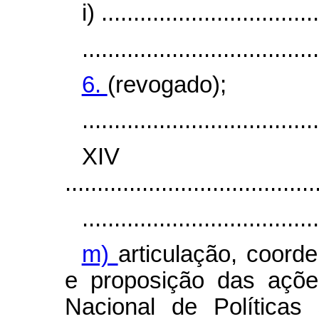
i) ..................................
.....................................
6.
(revogado);
.....................................
XI
.......................................
.....................................
m)
articulação, coord
e proposição das açõ
Nacional de Políticas