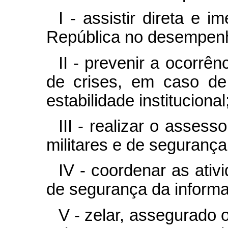
I - assistir direta e 
República no desempenh
II - prevenir a ocorrên
de crises, em caso de
estabilidade institucional
III - realizar o asse
militares e de segurança
IV - coordenar as ativi
de segurança da inform
V - zelar, assegurado o