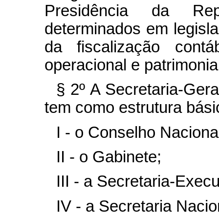
Presidência da Re
determinados em legisla
da fiscalização contáb
operacional e patrimonial
§ 2º A Secretaria-Ger
tem como estrutura bási
I - o Conselho Naciona
II - o Gabinete;
III - a Secretaria-Execu
IV - a Secretaria Naci