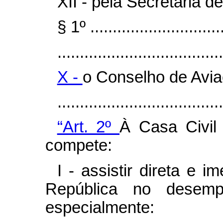
XII - pela Secretaria de
§ 1º ...............................
.....................................
X -
o Conselho de Aviaç
...................................
“Art. 2º
À Casa Civil
compete:
I - assistir direta e 
República no desemp
especialmente: