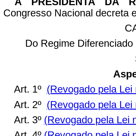
A PRESIDENTA DA 
Congresso Nacional decreta e
CA
Do Regime Diferenciado 
Aspe
Art. 1º
(Revogado pela Lei 
Art. 2º
(Revogado pela Lei 
Art. 3º
(Revogado pela Lei n
Art. 4º
(Revogado pela Lei n