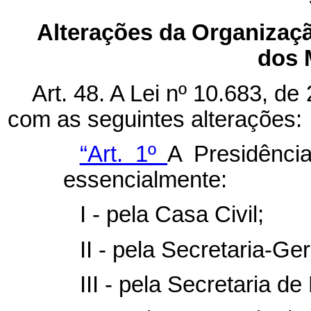
Alterações da Organizaçã
dos 
Art. 48. A Lei nº 10.683, d
com as seguintes alterações:
“Art. 1º
A Presidência
essencialmente:
I - pela Casa Civil;
II - pela Secretaria-Ger
III - pela Secretaria de