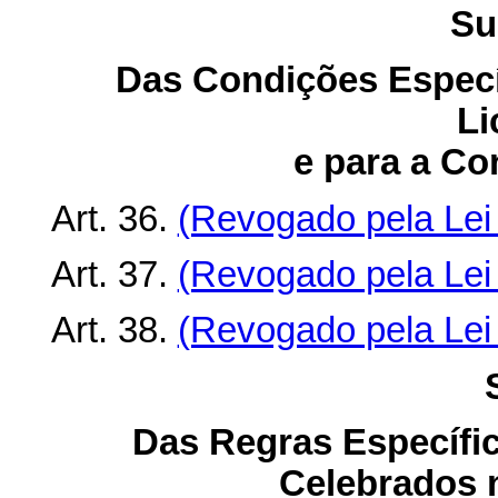
Su
Das Condições Específ
Li
e para a C
Art. 36.
(Revogado pela Lei 
Art. 37.
(Revogado pela Lei 
Art. 38.
(Revogado pela Lei 
Das Regras Específic
Celebrados 