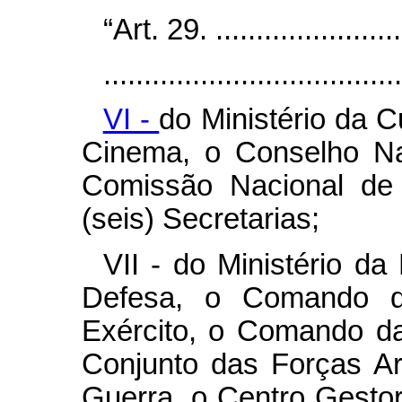
“Art. 29. .........................
.....................................
VI -
do Ministério da C
Cinema, o Conselho Nac
Comissão Nacional de 
(seis) Secretarias;
VII - do Ministério da
Defesa, o Comando 
Exército, o Comando da
Conjunto das Forças A
Guerra, o Centro Gesto