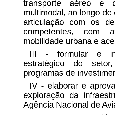
transporte aéreo e d
multimodal, ao longo de
articulação com os de
competentes, com a
mobilidade urbana e aces
III - formular e i
estratégico do setor,
programas de investimen
IV - elaborar e aprov
exploração da infraestr
Agência Nacional de Avia