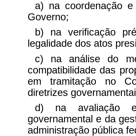
a) na coordenação e
Governo;
b) na verificação pré
legalidade dos atos pres
c) na análise do mé
compatibilidade das pro
em tramitação no Co
diretrizes governamentai
d) na avaliação 
governamental e da ges
administração pública fe