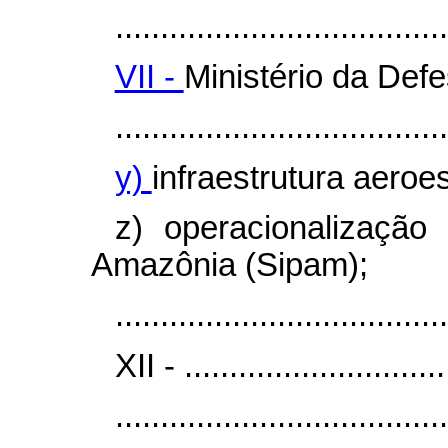
.....................................
VII -
Ministério da Defe
.....................................
y)
infraestrutura aeroe
z) operacionalizaçã
Amazônia (Sipam);
.....................................
XII - ..............................
.....................................