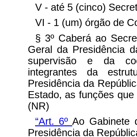
V - até 5 (cinco) Secret
VI - 1 (um) órgão de Co
§ 3º Caberá ao Secret
Geral da Presidência d
supervisão e da coo
integrantes da estrut
Presidência da Repúblic
Estado, as funções que l
(NR)
“Art. 6º
Ao Gabinete d
Presidência da Repúbli