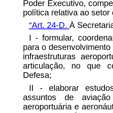
Poder Executivo, compet
política relativa ao setor 
“Art. 24-D.
À Secretari
I - formular, coordena
para o desenvolvimento d
infraestruturas aeropor
articulação, no que c
Defesa;
II - elaborar estudo
assuntos de aviação 
aeroportuária e aeronáuti