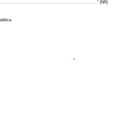
...............................................................................” (NR)
ública.
*