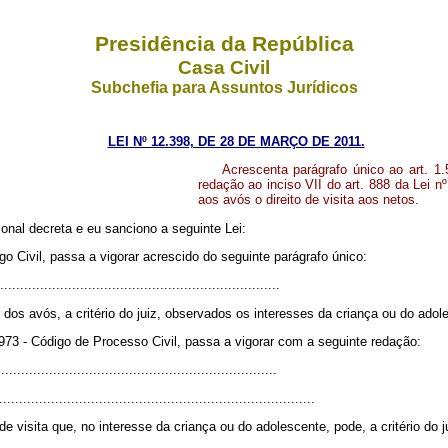
Presidência da República
Casa Civil
Subchefia para Assuntos Jurídicos
LEI Nº 12.398, DE 28 DE MARÇO DE 2011.
Acrescenta parágrafo único ao art. 1.
redação ao inciso VII do art. 888 da Lei n
aos avós o direito de visita aos netos.
nal decreta e eu sanciono a seguinte Lei:
igo Civil, passa a vigorar acrescido do seguinte parágrafo único:
....................................................................
r dos avós, a critério do juiz, observados os interesses da criança ou do adol
e 1973 - Código de Processo Civil, passa a vigorar com a seguinte redação:
....................................................................
...............................................................................
 de visita que, no interesse da criança ou do adolescente, pode, a critério do