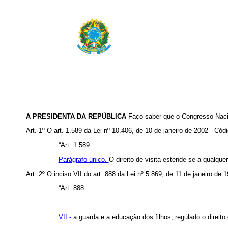
A PRESIDENTA DA REPÚBLICA
Faço saber que o Congresso Nacio
Art. 1º O art. 1.589 da Lei nº 10.406, de 10 de janeiro de 2002 - Cód
“Art. 1.589. ....................................................................
Parágrafo único.
O direito de visita estende-se a qualque
Art. 2º O inciso VII do art. 888 da Lei nº 5.869, de 11 de janeiro d
“Art. 888. ......................................................................
...................................................................................
VII -
a guarda e a educação dos filhos, regulado o direito