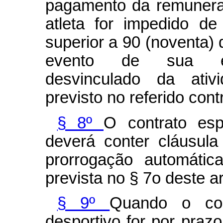
pagamento da remunera
atleta for impedido de 
superior a 90 (noventa) 
evento de sua excl
desvinculado da ativi
previsto no referido cont
§ 8º
O contrato esp
deverá conter cláusul
prorrogação automátic
prevista no § 7o deste ar
§ 9º
Quando o con
desportivo for por prazo