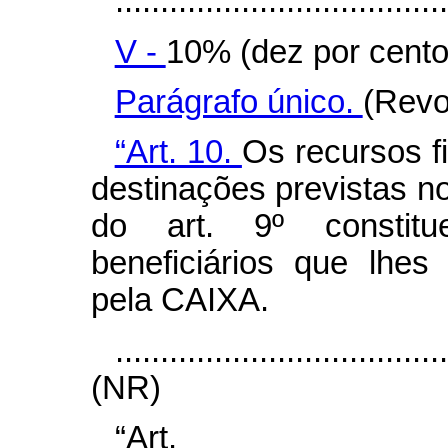
.....................................
V -
10% (dez por cento
Parágrafo único.
(Revo
“Art. 10.
Os recursos f
destinações previstas no 
do art. 9º
consti
beneficiários que lhes
pela CAIXA.
....................................
(NR)
“Ar