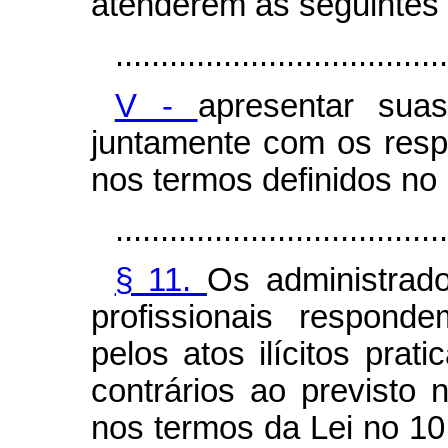
atenderem às seguintes
.....................................
V -
apresentar suas
juntamente com os respec
nos termos definidos no i
.....................................
§ 11.
Os administrado
profissionais responde
pelos atos ilícitos prat
contrários ao previsto n
nos termos da Lei no 10