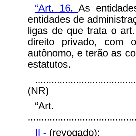
“Art. 16.
As entidade
entidades de administr
ligas de que trata o art
direito privado, com 
autônomo, e terão as c
estatutos.
....................................
(NR)
“Ar
.......................................
II -
(revogado);