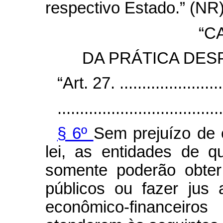
respectivo Estado.” (NR
“C
DA PRÁTICA DES
“Art. 27. .........................
.....................................
§ 6º
Sem prejuízo de o
lei, as entidades de q
somente poderão obter
públicos ou fazer jus
econômico-financei