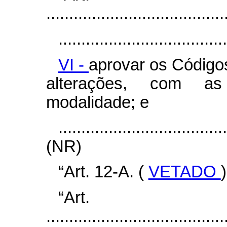
.......................................
.....................................
VI -
aprovar os Código
alterações, com as
modalidade; e
....................................
(NR)
“Art. 12-A. (
VETADO
)
“Ar
.......................................