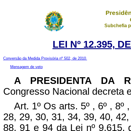
Presidên
Subchefia p
LEI Nº 12.395, 
Conversão da Medida Provisória nº 502, de 2010.
Mensagem de veto
A PRESIDENTA DA 
Congresso Nacional decreta e
Art. 1º Os arts. 5º
, 6º
, 8º
28, 29, 30, 31, 34, 39, 40, 42,
88, 91 e 94 da Lei nº
9.615,