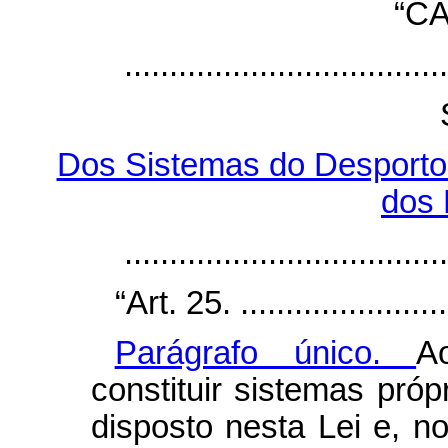
“CA
....................................
Dos Sistemas do Desporto 
dos 
....................................
“Art. 25. .........................
Parágrafo único.
A
constituir sistemas pró
disposto nesta Lei e, n