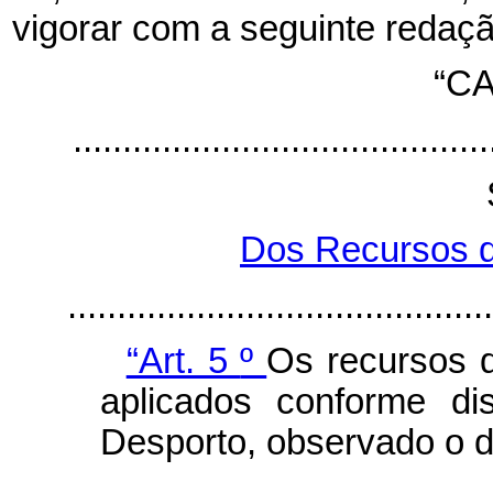
vigorar com a seguinte redaçã
“CA
..........................................
Dos Recursos d
...........................................
“Art. 5
º
Os recursos d
aplicados conforme di
Desporto, observado o d