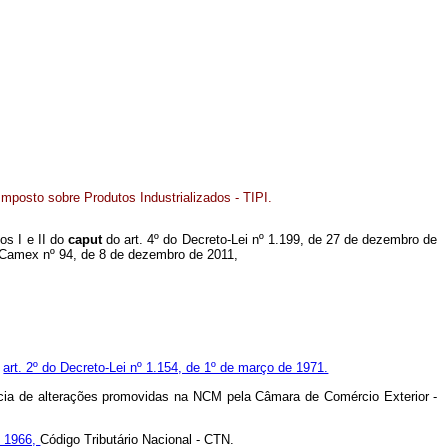
Imposto sobre Produtos Industrializados - TIPI.
os I e II do
caput
do art. 4º do Decreto-Lei nº 1.199, de 27 de dezembro de
o Camex nº 94, de 8 de dezembro de 2011,
o
art. 2º do Decreto-Lei nº 1.154, de 1º de março de 1971.
rência de alterações promovidas na NCM pela Câmara de Comércio Exterior -
e 1966,
Código Tributário Nacional - CTN.