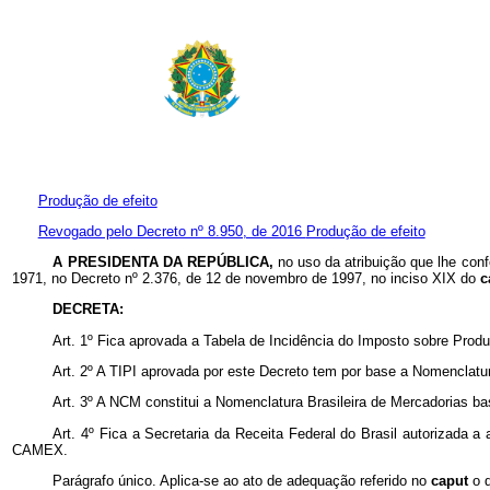
Produção de efeito
Revogado pelo Decreto nº 8.950, de 2016
Produção de efeito
A PRESIDENTA DA REPÚBLICA,
no uso da atribuição que lhe conf
1971, no Decreto nº 2.376, de 12 de novembro de 1997, no inciso XIX do
c
DECRETA:
Art. 1º
Fica aprovada a Tabela de Incidência do Imposto sobre Produt
Art. 2º
A TIPI aprovada por este Decreto tem por base a Nomencla
Art. 3º A NCM constitui a Nomenclatura Brasileira de Mercadorias 
Art. 4º Fica a Secretaria da Receita Federal do Brasil autorizada
CAMEX.
Parágrafo único. Aplica-se ao ato de adequação referido no
caput
o 