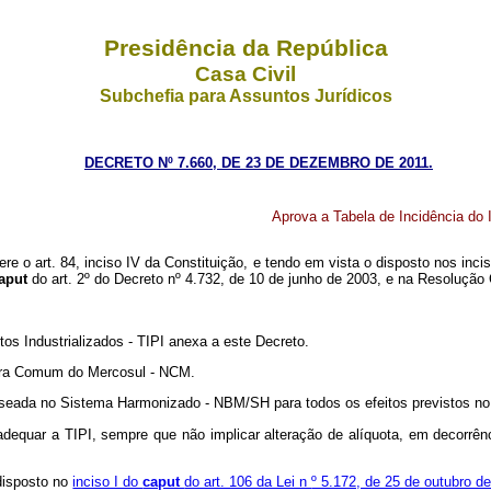
Presidência da República
Casa Civil
Subchefia para Assuntos Jurídicos
DECRETO Nº 7.660, DE 23 DE DEZEMBRO DE 2011.
Aprova a Tabela de Incidência do 
ere o art. 84, inciso IV da Constituição, e tendo em vista o disposto nos incis
aput
do art. 2º do Decreto nº 4.732, de 10 de junho de 2003, e na Resoluçã
os Industrializados - TIPI anexa a este Decreto.
tura Comum do Mercosul - NCM.
baseada no Sistema Harmonizado - NBM/SH para todos os efeitos previstos n
 a adequar a TIPI, sempre que não implicar alteração de alíquota, em decor
disposto no
inciso I do
caput
do art. 106 da Lei n
º 5.172, de 25 de outubro d