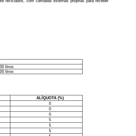
ente reciclados, com camadas externas próprias para receber
0 litros
0 litros
ALÍQUOTA (%)
0
0
0
5
5
5