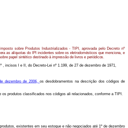
Imposto sobre Produtos Industrializados - TIPI, aprovada pelo Decreto nº
tera as alíquotas do IPI incidentes sobre os eletrodomésticos que menciona, e
sobre papel sintético destinado à impressão de livros e periódicos.
4º , incisos I e II, do Decreto-Lei nº 1.199, de 27 de dezembro de 1971,
 de dezembro de 2006,
os desdobramentos na descrição dos códigos de
e os produtos classificados nos códigos ali relacionados, conforme a TIPI.
es produtos, existentes em seu estoque e não negociados até 1º de dezembro