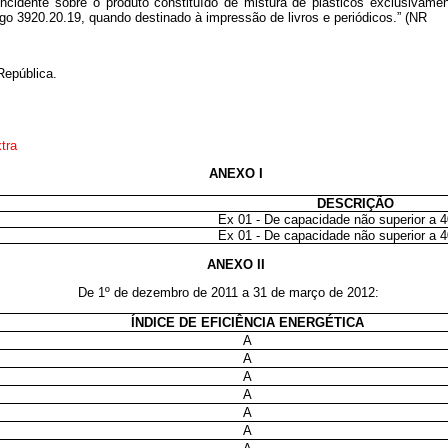
incidente sobre o produto constituído de mistura de plásticos exclusivam
go 3920.20.19, quando destinado à impressão de livros e periódicos.” (NR
República.
tra
ANEXO I
DESCRIÇÃO
Ex 01 - De capacidade não superior a 40
Ex 01 - De capacidade não superior a 40
ANEXO II
De 1º de dezembro de 2011 a 31 de março de 2012:
ÍNDICE DE EFICIÊNCIA ENERGÉTICA
A
A
A
A
A
A