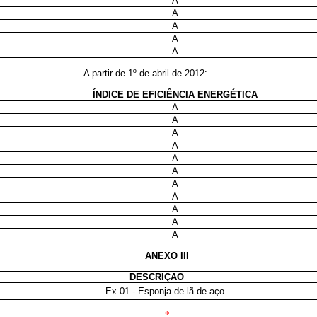
A
A
A
A
A
A partir de 1º de abril de 2012:
ÍNDICE DE EFICIÊNCIA ENERGÉTICA
A
A
A
A
A
A
A
A
A
A
A
ANEXO III
DESCRIÇÃO
Ex 01 - Esponja de lã de aço
*