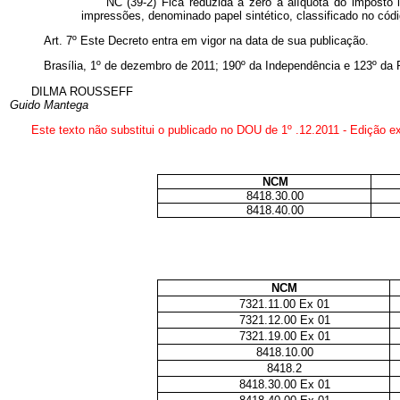
“NC (39-2) Fica reduzida a zero a alíquota do imposto 
impressões, denominado papel sintético, classificado no códi
Art. 7º Este Decreto entra em vigor na data de sua publicação.
Brasília, 1º de dezembro de 2011; 190º da Independência e 123º da 
DILMA ROUSSEFF
Guido Mantega
Este texto não substitui o publicado no DOU de 1º .12.2011 - Edição ex
NCM
8418.30.00
8418.40.00
NCM
7321.11.00 Ex 01
7321.12.00 Ex 01
7321.19.00 Ex 01
8418.10.00
8418.2
8418.30.00 Ex 01