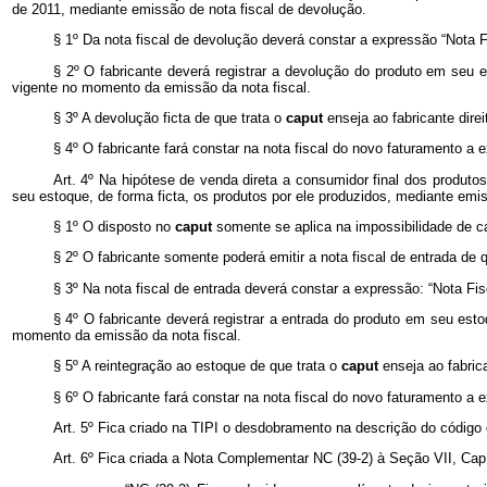
de 2011, mediante emissão de nota fiscal de devolução.
§ 1º Da nota fiscal de devolução deverá constar a expressão “Nota F
§ 2º O fabricante deverá registrar a devolução do produto em seu e
vigente no momento da emissão da nota fiscal.
§ 3º A devolução ficta de que trata o
caput
enseja ao fabricante direi
§ 4º O fabricante fará constar na nota fiscal do novo faturamento a 
Art. 4º Na hipótese de venda direta a consumidor final dos produtos
seu estoque, de forma ficta, os produtos por ele produzidos, mediante emis
§ 1º O disposto no
caput
somente se aplica na impossibilidade de ca
§ 2º O fabricante somente poderá emitir a nota fiscal de entrada de 
§ 3º Na nota fiscal de entrada deverá constar a expressão: “Nota Fis
§ 4º O fabricante deverá registrar a entrada do produto em seu esto
momento da emissão da nota fiscal.
§ 5º A reintegração ao estoque de que trata o
caput
enseja ao fabrica
§ 6º O fabricante fará constar na nota fiscal do novo faturamento a 
Art. 5º Fica criado na TIPI o desdobramento na descrição do código 
Art. 6º Fica criada a Nota Complementar NC (39-2) à Seção VII, Cap