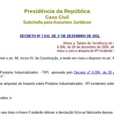
Presidência da República
Casa Civil
Subchefia para Assuntos Jurídicos
DECRETO Nº 7.631, DE 1º DE DEZEMBRO DE 2011.
Altera a Tabela de Incidência do 
6.006, de 28 de dezembro de 2006,
al
reduz a zero a alíquota do IPI incidente 
ere o art. 84, inciso IV, da Constituição, e tendo em vista o disposto no art. 
Produtos Industrializados - TIPI, aprovada pelo
Decreto nº 6.006, de 28
x”.
as alíquotas do Imposto sobre Produtos Industrializados - IPI incidentes sobr
cados; e
de que trata o Anexo II poderão efetuar a devolução ficta ao fabricante dess