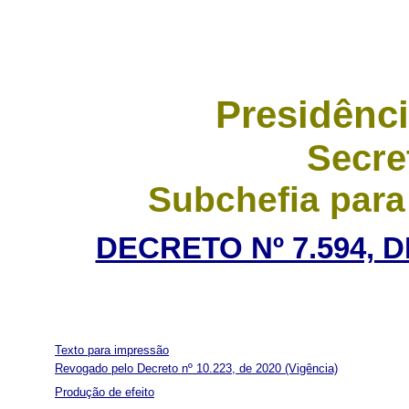
Presidênci
Secre
Subchefia para
DECRETO Nº 7.594, 
Texto para impressão
Revogado pelo Decreto nº 10.223, de 2020
(Vigência)
Produção de efeito