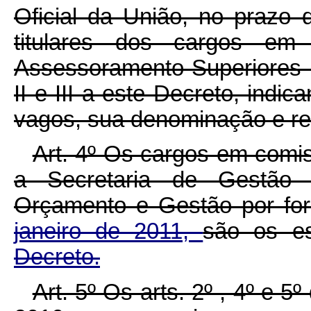
Oficial da União, no prazo d
titulares dos cargos em
Assessoramento Superiores 
II e III a este Decreto, indi
vagos, sua denominação e res
Art. 4º Os cargos em com
a Secretaria de Gestão d
Orçamento e Gestão por fo
janeiro de 2011,
são os e
Decreto.
Art. 5º Os arts. 2º , 4º e 5