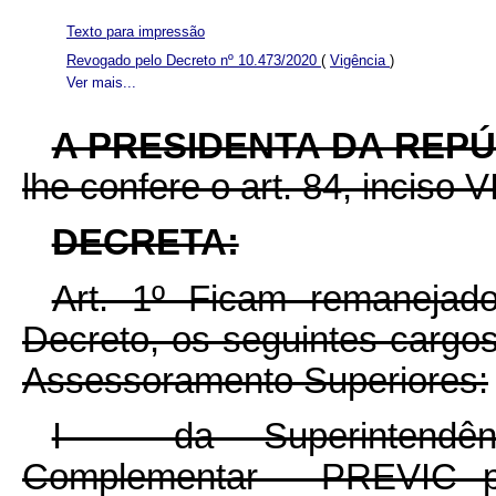
Texto para impressão
Revogado pelo Decreto nº 10.473/2020
(
Vigência
)
Ver mais...
A PRESIDENTA DA REPÚ
lhe confere o art. 84, inciso V
DECRETA:
Art. 1º Ficam remanejad
Decreto, os seguintes carg
Assessoramento Superiores:
I - da Superintendên
Complementar - PREVIC p