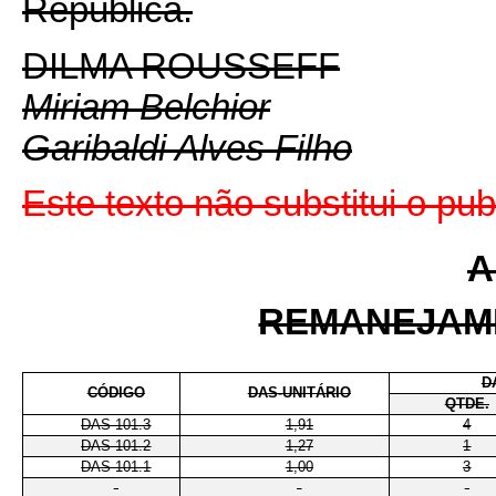
República.
DILMA ROUSSEFF
Miriam Belchior
Garibaldi Alves Filho
Este texto não substitui o p
A
REMANEJAM
D
CÓDIGO
DAS-UNITÁRIO
QTDE.
DAS 101.3
1,91
4
DAS 101.2
1,27
1
DAS 101.1
1,00
3