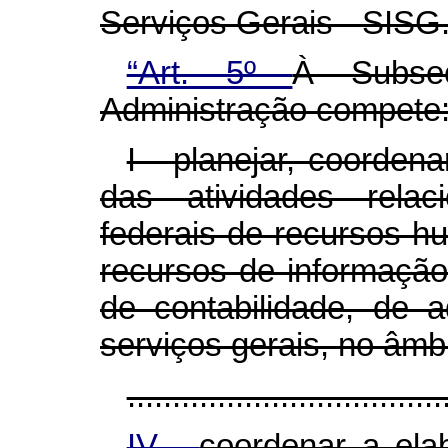
Serviços Gerais - SISG
“Art. 5º
À Subse
Administração compete
I - planejar, coorden
das atividades rela
federais de recursos h
recursos de informação
de contabilidade, de a
serviços gerais, no âmbi
...................................
IV -
coordenar a ela