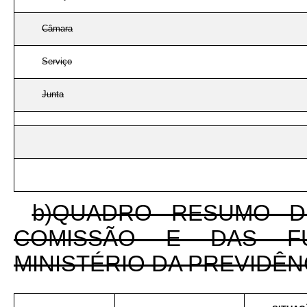
Câmara
Serviço
Junta
b)QUADRO RESUMO 
COMISSÃO E DAS FU
MINISTÉRIO DA PREVIDÊN