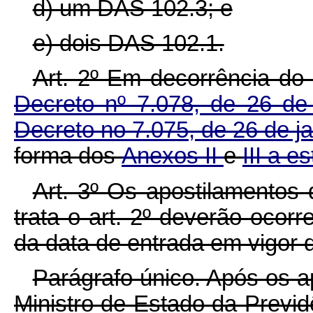
d) um DAS 102.3; e
e) dois DAS 102.1.
Art. 2º Em decorrência do 
Decreto nº 7.078, de 26 de
Decreto no 7.075, de 26 de j
forma dos
Anexos II
e
III a e
Art. 3º Os apostilamentos
trata o art. 2º deverão ocorr
da data de entrada em vigor 
Parágrafo único. Após os a
Ministro de Estado da Previdê