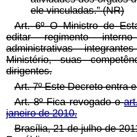
ele vinculadas.” (NR)
Art. 6º O Ministro de Est
editar regimento inter
administrativas integran
Ministério, suas competê
dirigentes.
Art. 7º Este Decreto entra 
Art. 8º Fica revogado o
ar
janeiro de 2010.
Brasília, 21 de julho de 20