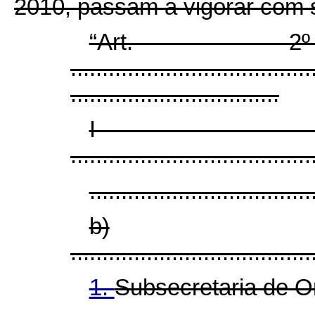
2010, passam a vigorar com 
“Art. 2º .....
......................................
.................................
I - ....
......................................
...................................
b)
......................................
1.
Subsecretaria de O