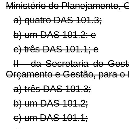
Ministério do Planejamento,
a) quatro DAS 101.3;
b) um DAS 101.2; e
c) três DAS 101.1; e
II - da Secretaria de Ges
Orçamento e Gestão, para o M
a) três DAS 101.3;
b) um DAS 101.2;
c) um DAS 101.1;