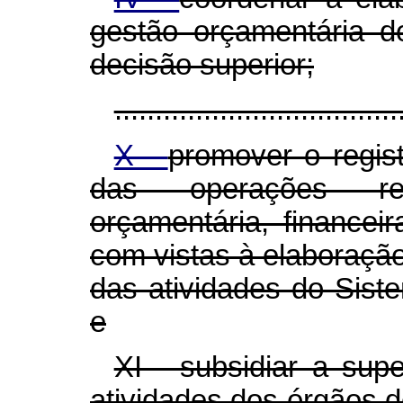
gestão orçamentária d
decisão superior;
...................................
X -
promover o regist
das operações rel
orçamentária, financeir
com vistas à elaboraçã
das atividades do Sist
e
XI - subsidiar a sup
atividades dos órgãos d