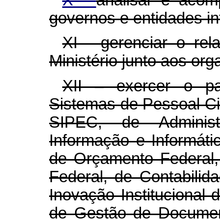
X -
analisar e aco
governos e entidades in
XI - gerenciar o rel
Ministério junto aos org
XII – exercer o pa
Sistemas de Pessoal Civ
SIPEC, de Adminis
Informação e Informáti
de Orçamento Federal,
Federal, de Contabilid
Inovação Institucional
de Gestão de Documen