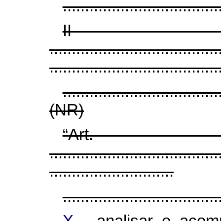
...................................
II - ....
......................................
......................................
...................................
(NR)
“Ar
......................................
............................
...................................