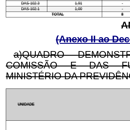
DAS 102.3
1,91
-
DAS 102.1
1,00
-
TOTAL
8
A
(Anexo II ao Dec
a)QUADRO DEMONS
COMISSÃO E DAS FU
MINISTÉRIO DA PREVIDÊN
UNIDADE