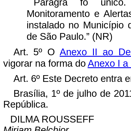
Parágra
fo único
Monitoramento e Alerta
instalado no Município 
de São Paulo.” (NR)
Art. 5º
O
Anexo II ao De
vigorar na forma do
Anexo I a
Art. 6º
Este Decreto entra e
Brasília, 1º de julho de 20
República.
DILMA ROUSSEFF
Miriam Belchior