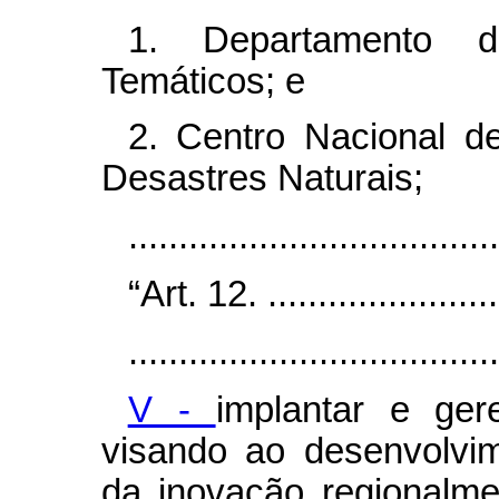
1. Departamento d
Temáticos; e
2. Centro Nacional d
Desastres Naturais;
....................................
“Art. 12.
.......................
.....................................
V -
implantar e ger
visando ao desenvolvime
da inovação regionalme