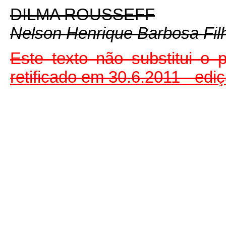
DILMA ROUSSEFF
Nelson Henrique Barbosa Fil
Este texto não substitui o
retificado em 30.6.2011 - edi