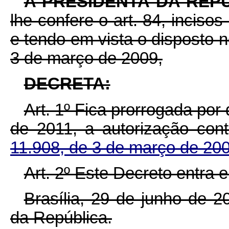
A PRESIDENTA DA REP
lhe confere o art. 84, incisos
e tendo em vista o disposto no
3 de março de 2009,
DECRETA:
Art. 1º Fica prorrogada por
de 2011, a autorização con
11.908, de 3 de março de 200
Art. 2º Este Decreto entra 
Brasília, 29 de junho de 
da República.