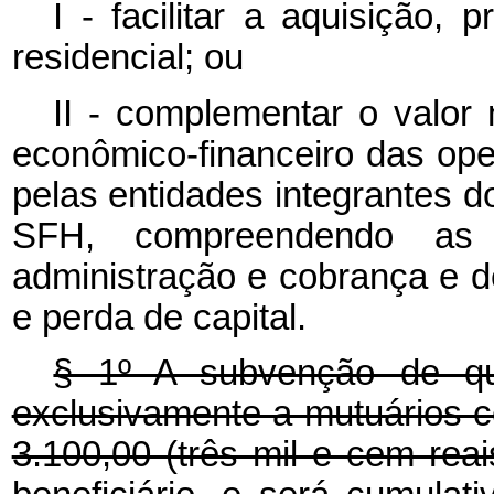
I - facilitar a aquisição,
residencial; ou
II - complementar o valor 
econômico-financeiro das ope
pelas entidades integrantes d
SFH, compreendendo as 
administração e cobrança e 
e perda de capital.
§ 1º A subvenção de q
exclusivamente a mutuários c
3.100,00 (três mil e cem rea