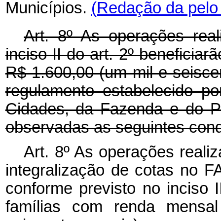
Municípios.
(Redação da pelo 
Art. 8º As operações rea
inciso II do art. 2º beneficia
R$ 1.600,00 (um mil e seisce
regulamento estabelecido po
Cidades, da Fazenda e do P
observadas as seguintes cond
Art. 8º As operações reali
integralização de cotas no F
conforme previsto no inciso 
famílias com renda mensa