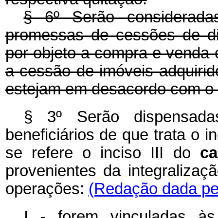
§ 6º Serão considerada
promessas de cessões de di
por objeto a compra e venda
a cessão de imóveis adquir
estejam em desacordo com o in
§ 3º Serão dispensadas
beneficiários de que trata o i
se refere o inciso III do
c
provenientes da integraliza
operações:
(Redação dada pel
I - forem vinculadas à