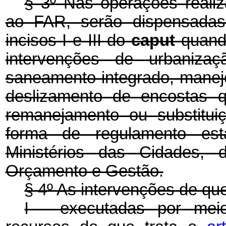
§ 3º Nas operações realiz
ao FAR, serão dispensadas
incisos I e III do
caput
quand
intervenções de urbanizaç
saneamento integrado, manej
deslizamento de encostas 
remanejamento ou substitui
forma de regulamento est
Ministérios das Cidades,
Orçamento e Gestão.
§ 4º As intervenções de que
I - executadas por meio