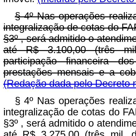
§ 4º Nas operações realiz
integralização de cotas do FAR,
§3º , será admitido o atendim
até R$ 3.100,00 (três mi
participação financeira d
prestações mensais e a cobe
(Redação dada pelo Decreto n
§ 4º Nas operações realiz
integralização de cotas do FAR,
§3º , será admitido o atendim
até R$ 3.275,00 (três mil, 