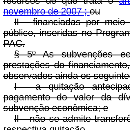
recursos de que trata o
ar
novembro de 2007 ;
ou
II - financiadas por meio
público, inseridas no Progr
PAC.
§ 5º As subvenções ec
prestações do financiamento
observados ainda os seguintes
I - a quitação antecipa
pagamento do valor da dív
subvenção econômica; e
II - não se admite transfe
respectiva quitação.