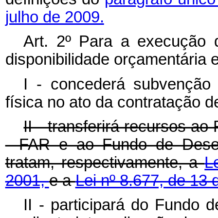
julho de 2009.
Art. 2º Para a execuçã
disponibilidade orçamentária 
I - concederá subvenção 
física no ato da contratação d
II - transferirá recursos 
- FAR e ao Fundo de Desen
tratam, respectivamente, a
L
2001,
e a
Lei nº 8.677, de 13 
II - participará do Fundo 