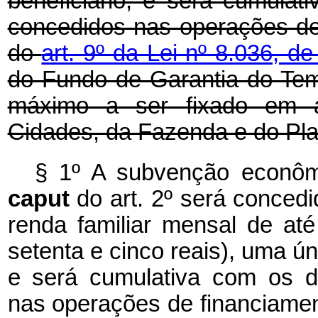
beneficiário, e será cumulat
concedidos nas operações de
do
art. 9º da Lei nº 8.036, 
do Fundo de Garantia do Tem
máximo a ser fixado em at
Cidades, da Fazenda e do Pl
§ 1º A subvenção econômi
caput
do art. 2º será conced
renda familiar mensal de até
setenta e cinco reais), uma ún
e será cumulativa com os d
nas operações de financiamen