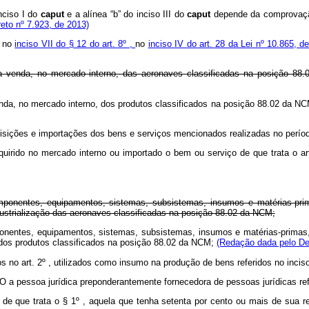
inciso I do
caput
e a alínea “b” do inciso III do
caput
depende da comprovação
eto nº 7.923, de 2013)
o no
inciso VII do § 12 do art. 8º ,
no
inciso IV do art. 28 da Lei nº 10.865, d
a venda, no mercado interno, das aeronaves classificadas na posição 88.
venda, no mercado interno, dos produtos classificados na posição 88.02 da N
isições e importações dos bens e serviços mencionados realizadas no período
quirido no mercado interno ou importado o bem ou serviço de que trata o a
omponentes, equipamentos, sistemas, subsistemas, insumos e matérias-pri
ustrialização das aeronaves classificadas na posição 88.02 da NCM;
mponentes, equipamentos, sistemas, subsistemas, insumos e matérias-primas,
 dos produtos classificados na posição 88.02 da NCM;
(Redação dada pelo Dec
os no art. 2º , utilizados como insumo na produção de bens referidos no inciso
O a pessoa jurídica preponderantemente fornecedora de pessoas jurídicas ref
 de que trata o § 1º , aquela que tenha setenta por cento ou mais de sua r