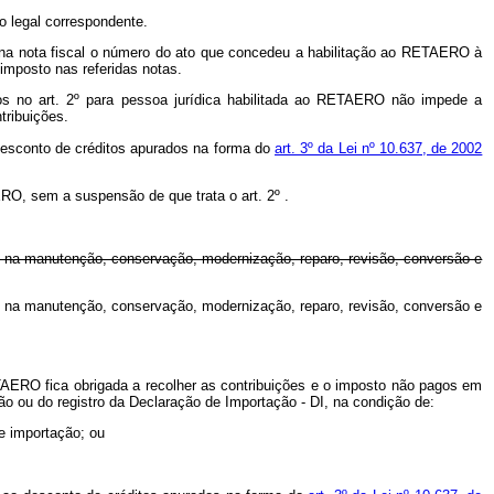
o legal correspondente.
ar na nota fiscal o número do ato que concedeu a habilitação ao RETAERO à
imposto nas referidas notas.
s no art. 2º para pessoa jurídica habilitada ao RETAERO não impede a
tribuições.
 desconto de créditos apurados na forma do
art. 3º da Lei nº 10.637, de 2002
AERO, sem a suspensão de que trata o art.
2º
.
, na manutenção, conservação, modernização, reparo, revisão, conversão e
, na manutenção, conservação, modernização, reparo, revisão, conversão e
ETAERO fica obrigada a recolher as contribuições e o imposto não pagos em
ição ou do registro da Declaração de Importação - DI, na condição de:
e importação; ou