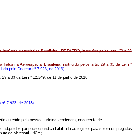
Indústria Aeronáutica Brasileira - RETAERO, instituído pelos
arts. 29 a 33
ndústria Aeroespacial Brasileira, instituído pelos arts. 29 a 33 da Lei nº
ada pelo Decreto nº 7.923, de 2013)
s. 29 a 33 da Lei nº 12.249, de 11 de junho de 2010,
 nº 7.923, de 2013)
ta auferida pela pessoa jurídica vendedora, decorrente de:
 adquiridos por pessoa jurídica habilitada ao regime, para serem empregados
Comum do Mercosul - NCM;