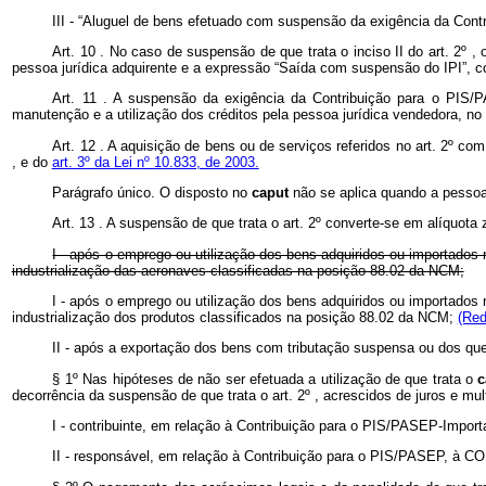
III - “Aluguel de bens efetuado com suspensão da exigência da Con
Art.
10
. No caso de suspensão de que trata o inciso II do art.
2º
, 
pessoa jurídica adquirente e a expressão “Saída com suspensão do IPI”, co
Art.
11
. A suspensão da exigência da Contribuição para o PIS/
manutenção e a utilização dos créditos pela pessoa jurídica vendedora, no
Art.
12
. A aquisição de bens ou de serviços referidos no art. 2º c
, e do
art. 3º da Lei nº 10.833, de 2003.
Parágrafo único. O disposto no
caput
não se aplica quando a pessoa
Art.
13
. A suspensão de que trata o art.
2º
converte-se em alíquota 
I - após o emprego ou utilização dos bens adquiridos ou importado
industrialização das aeronaves classificadas na posição 88.02 da NCM;
I - após o emprego ou utilização dos bens adquiridos ou importado
industrialização dos produtos classificados na posição 88.02 da NCM;
(Red
II - após a exportação dos bens com tributação suspensa ou dos que 
§ 1º Nas hipóteses de não ser efetuada a utilização de que trata o
decorrência da suspensão de que trata o art.
2º
, acrescidos de juros e mul
I - contribuinte, em relação à Contribuição para o PIS/PASEP-Impo
II - responsável, em relação à Contribuição para o PIS/PASEP, à CO