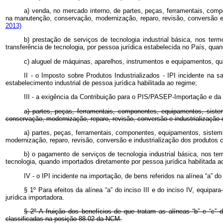
a) venda, no mercado interno, de partes, peças, ferramentais, com
na manutenção, conservação, modernização, reparo, revisão, conversão 
2013)
b) prestação de serviços de tecnologia industrial básica, nos ter
transferência de tecnologia, por pessoa jurídica estabelecida no País, quan
c) aluguel de máquinas, aparelhos, instrumentos e equipamentos, qua
II - o Imposto sobre Produtos Industrializados - IPI incidente na s
estabelecimento industrial de pessoa jurídica habilitada ao regime;
III - a exigência da Contribuição para o PIS/PASEP-Importação e d
a) partes, peças, ferramentais, componentes, equipamentos, sist
conservação, modernização, reparo, revisão, conversão e industrialização
a) partes, peças, ferramentais, componentes, equipamentos, siste
modernização, reparo, revisão, conversão e industrialização dos produtos
b) o pagamento de serviços de tecnologia industrial básica, nos t
tecnologia, quando importados diretamente por pessoa jurídica habilitada a
IV - o IPI incidente na importação, de bens referidos na alínea “a” do
§ 1º Para efeitos da alínea “a” do inciso III e do inciso IV, equip
jurídica importadora.
§ 2º A fruição dos benefícios de que tratam as alíneas “b” e “c”
classificadas na posição 88.02 da NCM.