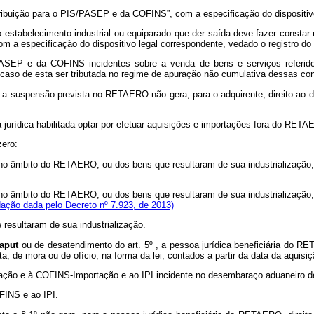
tribuição para o PIS/PASEP e da COFINS”, com a especificação do dispositiv
o estabelecimento industrial ou equiparado que der saída deve fazer const
m a especificação do dispositivo legal correspondente, vedado o registro do 
PASEP e da COFINS incidentes sobre a venda de bens e serviços referido
 caso de esta ser tributada no regime de apuração não cumulativa dessas con
om a suspensão prevista no RETAERO não gera, para o adquirente, direito ao
 jurídica habilitada optar por efetuar aquisições e importações fora do RET
zero:
s no âmbito do RETAERO, ou dos bens que resultaram de sua industrialização
s no âmbito do RETAERO, ou dos bens que resultaram de sua industrialização
ação dada pelo Decreto nº 7.923, de 2013)
resultaram de sua industrialização.
caput
ou de desatendimento do art. 5º , a pessoa jurídica beneficiária do R
ta, de mora ou de ofício, na forma da lei, contados a partir da data da aquis
rtação e à COFINS-Importação e ao IPI incidente no desembaraço aduaneiro d
FINS e ao IPI.