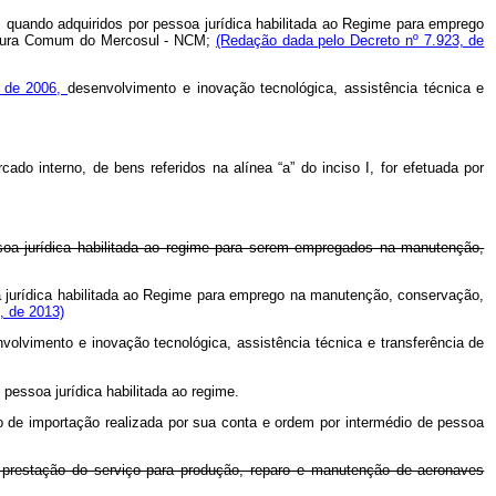
 quando adquiridos por pessoa jurídica habilitada ao Regime para emprego
clatura Comum do Mercosul - NCM;
(Redação dada pelo Decreto nº 7.923, de
ho de 2006,
desenvolvimento e inovação tecnológica, assistência técnica e
ado interno, de bens referidos na alínea “a” do inciso I, for efetuada por
soa jurídica habilitada ao regime para serem empregados na manutenção,
 jurídica habilitada ao Regime para emprego na manutenção, conservação,
, de 2013)
volvimento e inovação tecnológica, assistência técnica e transferência de
e pessoa jurídica habilitada ao regime.
aso de importação realizada por sua conta e ordem por intermédio de pessoa
va prestação do serviço para produção, reparo e manutenção de aeronaves