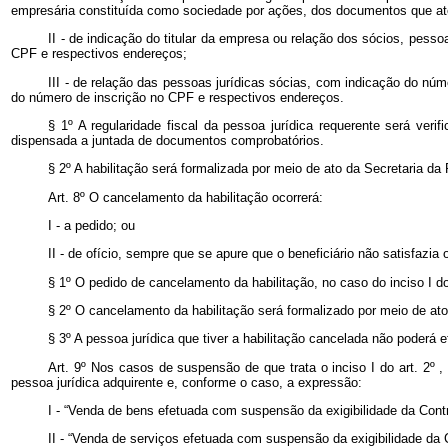
empresária constituída como sociedade por ações, dos documentos que at
II - de indicação do titular da empresa ou relação dos sócios, pes
CPF e respectivos endereços;
III - de relação das pessoas jurídicas sócias, com indicação do nú
do número de inscrição no CPF e respectivos endereços.
§ 1º A regularidade fiscal da pessoa jurídica requerente será ver
dispensada a juntada de documentos comprobatórios.
§ 2º A habilitação será formalizada por meio de ato da Secretaria da 
Art. 8º O cancelamento da habilitação ocorrerá:
I - a pedido; ou
II - de ofício, sempre que se apure que o beneficiário não satisfazia
§ 1º O pedido de cancelamento da habilitação, no caso do inciso I 
§ 2º O cancelamento da habilitação será formalizado por meio de ato 
§ 3º A pessoa jurídica que tiver a habilitação cancelada não poder
Art. 9º Nos casos de suspensão de que trata o inciso I do art.
2º
,
pessoa jurídica adquirente e, conforme o caso, a expressão:
I - “Venda de bens efetuada com suspensão da exigibilidade da Con
II - “Venda de serviços efetuada com suspensão da exigibilidade da