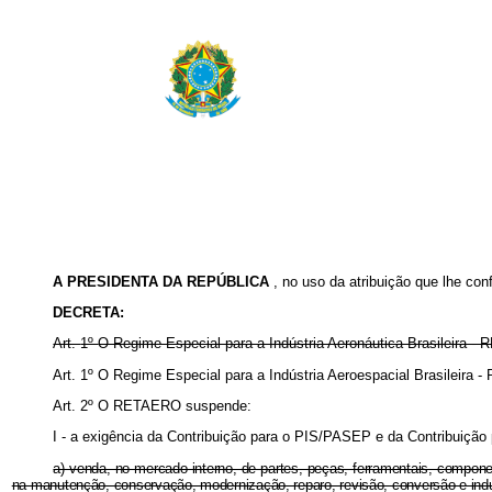
A PRESIDENTA DA REPÚBLICA
, no uso da atribuição que lhe con
DECRETA:
Art.
1º
O Regime Especial para a Indústria Aeronáutica Brasileira -
Art. 1º O Regime Especial para a Indústria Aeroespacial Brasileira
Art.
2º
O RETAERO suspende:
I - a exigência da Contribuição para o PIS/PASEP e da Contribuição 
a) venda, no mercado interno, de partes, peças, ferramentais, compon
na manutenção, conservação, modernização, reparo, revisão, conversão e in