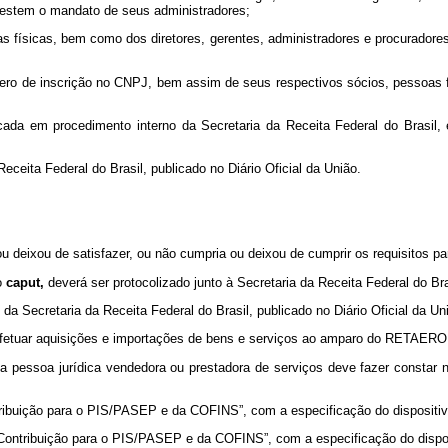
estem o mandato de seus administradores;
soas físicas, bem como dos diretores, gerentes, administradores e procurado
mero de inscrição no CNPJ, bem assim de seus respectivos sócios, pessoas fí
ificada em procedimento interno da Secretaria da Receita Federal do Brasil
Receita Federal do Brasil, publicado no Diário Oficial da União.
 ou deixou de satisfazer, ou não cumpria ou deixou de cumprir os requisitos pa
do
caput,
deverá ser protocolizado junto à Secretaria da Receita Federal do Bra
da Secretaria da Receita Federal do Brasil, publicado no Diário Oficial da Un
á efetuar aquisições e importações de bens e serviços ao amparo do RETAERO
 a pessoa jurídica vendedora ou prestadora de serviços deve fazer constar
tribuição para o PIS/PASEP e da COFINS”, com a especificação do dispositiv
 Contribuição para o PIS/PASEP e da COFINS”, com a especificação do dispos