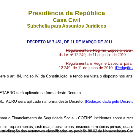
Presidência da República
Casa Civil
Subchefia para Assuntos Jurídicos
DECRETO Nº 7.451, DE 11 DE MARÇO DE 2011.
Regulamenta o Regime Especial para a 
da Lei nº 12.249, de 11 de junho de 2010.
Regulamenta o Regime Especial para a I
12.249, de 11 de junho de 2010.
(Redação d
fere o art. 84, inciso IV, da Constituição, e tendo em vista o disposto nos art
 RETAERO será aplicado na forma deste Decreto.
 - RETAERO será aplicado na forma deste Decreto.
(Redação dada pelo Decreto
para o Financiamento da Seguridade Social - COFINS incidentes sobre a recei
entes, equipamentos, sistemas, subsistemas, insumos e matérias-primas, quando
dustrialização das aeronaves classificadas na posição 88.02 da Nomenclatura 