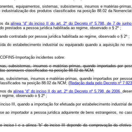
ponentes, equipamentos, sistemas, subsistemas, insumos e matérias-primas,
e industrialização dos produtos classificados na posição 88.02 da Nomen
mos da
alínea “d” do inciso II do art. 2º do Decreto nº 5.798, de 7 de jun
do prestados a pessoa jurídica habilitada ao regime, observado o § 2º ;
ndo contratado por pessoa jurídica habilitada ao regime, observado o § 2º ;
aída do estabelecimento industrial ou equiparado quando a aquisição no merc
a COFINS-Importação incidentes sobre:
emas, subsistemas, insumos e matérias-primas, quando importados por pes
 das aeronaves classificadas na posição 88.02 da NCM;
mas, subsistemas, insumos e matérias-primas, quando importados por pessoa
 classificados na posição 88.02 da NCM;
(Redação dada pelo Decreto nº 7.923
ermos da
alínea “d” do inciso II do art. 2º do Decreto nº 5.798, de 2006,
desen
o regime, observado o § 2º ;
 inciso III, quando a importação for efetuada por estabelecimento industrial d
ara-se ao importador a pessoa jurídica adquirente de bens estrangeiros, no c
 do inciso I e a alínea “b” do inciso III depende da comprovação da efeti