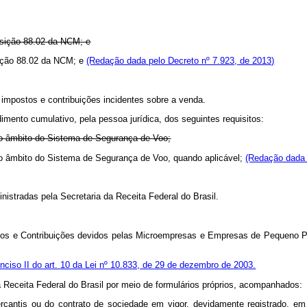
posição 88.02 da NCM; e
osição 88.02 da NCM; e
(Redação dada pelo Decreto nº 7.923, de 2013)
os impostos e contribuições incidentes sobre a venda.
mento cumulativo, pela pessoa jurídica, dos seguintes requisitos:
o âmbito do Sistema de Segurança de Voo;
o âmbito do Sistema de Segurança de Voo, quando aplicável;
(Redação dada 
inistradas pela Secretaria da Receita Federal do Brasil.
utos e Contribuições devidos pelas Microempresas e Empresas de Pequeno Po
inciso II do art. 10 da Lei nº 10.833, de 29 de dezembro de 2003.
a Receita Federal do Brasil por meio de formulários próprios, acompanhados:
mercantis ou do contrato de sociedade em vigor, devidamente registrado, 