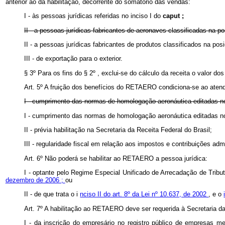
anterior ao da habilitação, decorrente do somatório das vendas:
I - às pessoas jurídicas referidas no inciso I do
caput ;
II - a pessoas jurídicas fabricantes de aeronaves classificadas na 
II - a pessoas jurídicas fabricantes de produtos classificados na p
III - de exportação para o exterior.
§ 3º Para os fins do § 2º , exclui-se do cálculo da receita o valor d
Art. 5º A fruição dos benefícios do RETAERO condiciona-se ao atendi
I - cumprimento das normas de homologação aeronáutica editadas n
I - cumprimento das normas de homologação aeronáutica editadas n
II - prévia habilitação na Secretaria da Receita Federal do Brasil;
III - regularidade fiscal em relação aos impostos e contribuições adm
Art. 6º Não poderá se habilitar ao RETAERO a pessoa jurídica:
I - optante pelo Regime Especial Unificado de Arrecadação de Trib
dezembro de 2006 ;
ou
II - de que trata o i
nciso II do art. 8º da Lei nº 10.637, de 2002
, e o
Art. 7º A habilitação ao RETAERO deve ser requerida à Secretaria d
I - da inscrição do empresário no registro público de empresas 