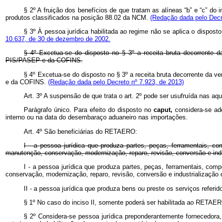
§ 2º A fruição dos benefícios de que tratam as alíneas “b” e “c” do 
produtos classificados na posição 88.02 da NCM.
(Redação dada pelo Decr
§ 3º À pessoa jurídica habilitada ao regime não se aplica o dispost
10.637, de 30 de dezembro de 2002.
§ 4º Excetua-se do disposto no § 3º a receita bruta decorrente d
PIS/PASEP e da COFINS.
§ 4º Excetua-se do disposto no § 3º a receita bruta decorrente da 
e da COFINS.
(Redação dada pelo Decreto nº 7.923, de 2013)
Art.
3º
A suspensão de que trata o art.
2º
pode ser usufruída nas aqu
Parágrafo único. Para efeito do disposto no
caput,
considera-se ad
interno ou na data do desembaraço aduaneiro nas importações.
Art. 4º São beneficiárias do RETAERO:
I - a pessoa jurídica que produza partes, peças, ferramentais, c
manutenção, conservação, modernização, reparo, revisão, conversão e ind
I - a pessoa jurídica que produza partes, peças, ferramentais, co
conservação, modernização, reparo, revisão, conversão e industrialização
II - a pessoa jurídica que produza bens ou preste os serviços referid
§ 1º No caso do inciso II, somente poderá ser habilitada ao RETAER
§ 2º Considera-se pessoa jurídica preponderantemente fornecedora,