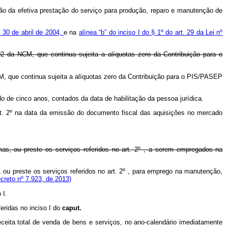
 da efetiva prestação do serviço para produção, reparo e manutenção de
e 30 de abril de 2004,
e na
alínea “b” do inciso I do § 1º do art. 29 da Lei nº
02 da NCM, que continua sujeita a alíquotas zero da Contribuição para o
CM, que continua sujeita a alíquotas zero da Contribuição para o PIS/PASEP
 de cinco anos, contados da data de habilitação da pessoa jurídica.
rt. 2º na data da emissão do documento fiscal das aquisições no mercado
mas, ou preste os serviços referidos no art. 2º , a serem empregados na
 ou preste os serviços referidos no art. 2º , para emprego na manutenção,
reto nº 7.923, de 2013)
 I.
eridas no inciso I do
caput.
eceita total de venda de bens e serviços, no ano-calendário imediatamente