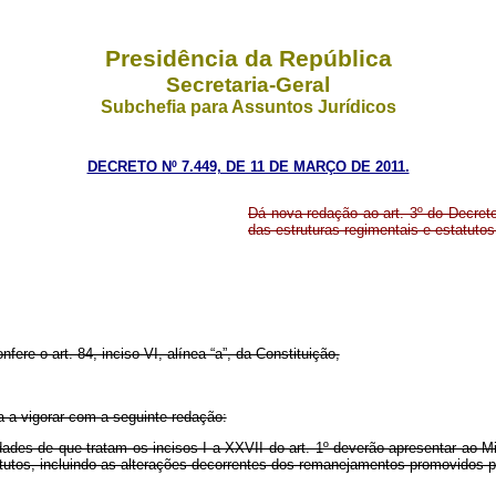
Presidência da República
Secretaria-Geral
Subchefia para Assuntos Jurídicos
DECRETO Nº 7.449, DE 11 DE MARÇO DE 2011.
Dá nova redação ao art. 3º do Decreto
das estruturas regimentais e estatutos
nfere o art. 84, inciso VI, alínea “a”, da Constituição,
a a vigorar com a seguinte redação:
idades de que tratam os incisos I a XXVII do art. 1º deverão apresentar ao
atutos, incluindo as alterações decorrentes dos remanejamentos promovidos p