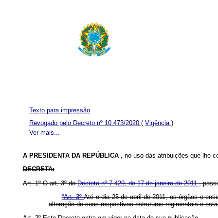
Texto para impressão
Revogado pelo Decreto nº 10.473/2020
(
Vigência
)
Ver mais...
A PRESIDENTA DA REPÚBLICA
, no uso das atribuições que lhe co
DECRETA:
Art. 1º O art. 3º do
Decreto nº 7.429, de 17 de janeiro de 2011
, pass
“Art. 3º
Até o dia 25 de abril de 2011, os órgãos e ent
alteração de suas respectivas estruturas regimentais e est
Art. 2º Este Decreto entra em vigor na data de sua publicação.