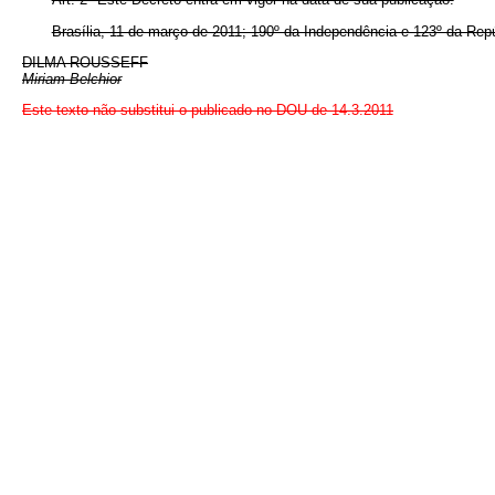
Brasília, 11 de março de 2011; 190º da Independência e 123º da Repú
DILMA ROUSSEFF
Miriam Belchior
Este texto não substitui o publicado no DOU de 14.3.2011