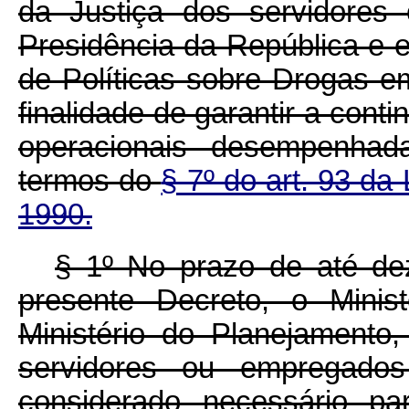
da Justiça dos servidores
Presidência da República e e
de Políticas sobre Drogas 
finalidade de garantir a cont
operacionais desempenhada
termos do
§ 7º do art. 93 da
1990.
§ 1º No prazo de até de
presente Decreto, o Minis
Ministério do Planejamento
servidores ou empregados 
considerado necessário pa