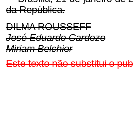
da República.
DILMA ROUSSEFF
José Eduardo Cardozo
Miriam Belchior
Este texto não substitui o p