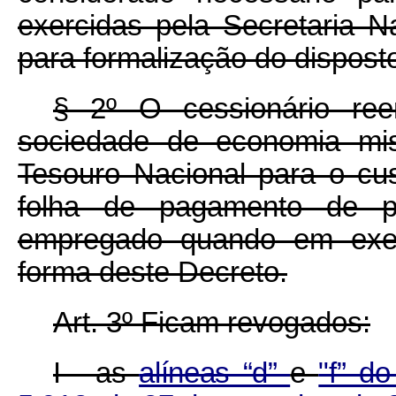
exercidas pela Secretaria N
para formalização do dispost
§ 2º O cessionário re
sociedade de economia mis
Tesouro Nacional para o cust
folha de pagamento de p
empregado quando em exerc
forma deste Decreto.
Art. 3º Ficam revogados:
I - as
alíneas “d”
e
"f” do