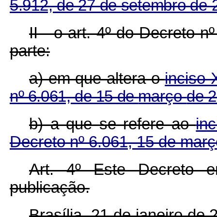
5.912, de 27 de setembro de 
II - o art. 4º do Decreto n
parte:
a) em que altera o
inciso 
nº 6.061, de 15 de
março
de 2
b) a que se refere ao
in
Decreto nº 6.061, 15 de març
Art. 4º Este Decreto 
publicação.
Brasília, 21 de janeiro de