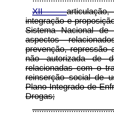
XII -
articulação
integração e proposiç
Sistema Nacional de 
aspectos relaciona
prevenção, repressão ao
não autorizada de 
relacionadas com o tr
reinserção social de 
Plano Integrado de Enf
Drogas;
...................................