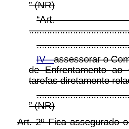
” (NR)
“Art
......................................
...................................
IV -
assessorar o Com
de Enfrentamento ao 
tarefas diretamente rel
...................................
” (NR)
Art. 2º Fica assegurado o