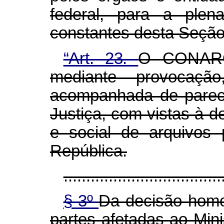
federal, para a ple
constantes desta Seção
“Art. 23.
O CONARQ,
mediante provocação,
acompanhada de parece
Justiça, com vistas à d
e social de arquivos 
República.
...................................
§ 3º
Da decisão homo
partes afetadas ao Mini