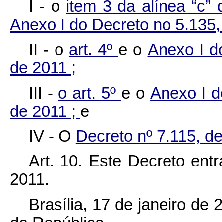
I - o
item 3 da alínea “c” 
Anexo I do Decreto no 5.135,
II - o
art. 4º
e o
Anexo I d
de 2011 ;
III -
o art. 5º
e o
Anexo I d
de 2011 ;
e
IV - O
Decreto nº 7.115, de
Art. 10. Este Decreto ent
2011.
Brasília, 17 de janeiro de