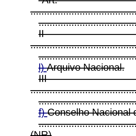
......................................
...................................
I
......................................
...................................
l)
Arquivo Nacional.
II
......................................
...................................
f)
Conselho Nacional
...................................
(NR)