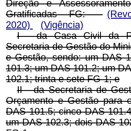
Direção e Assessorament
Gratificadas - FG:
(Rev
2020)
(Vigência)
I - da Casa Civil da P
Secretaria de Gestão do Min
e Gestão, sendo: um DAS 1
101.3; um DAS 101.2; um DA
102.1; trinta e sete FG-1; e
II - da Secretaria de Ges
Orçamento e Gestão para o 
DAS 101.5; cinco DAS 101.
um DAS 102.3; dois DAS 102.