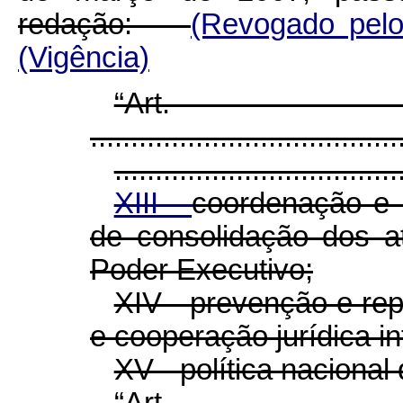
redação:
(Revogado pel
(Vigência)
“Ar
......................................
...................................
XIII -
coordenação e 
de consolidação dos a
Poder Executivo;
XIV - prevenção e re
e cooperação jurídica in
XV - política nacional
“Ar