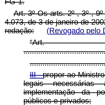
FG-1.
Art. 3º Os arts. 2º , 3º , 9
4.073, de 3 de janeiro de 20
redação:
(Revogado pelo D
“Ar
......................................
...................................
III -
propor ao Ministr
legais necessárias
implementação da pol
públicos e privados;