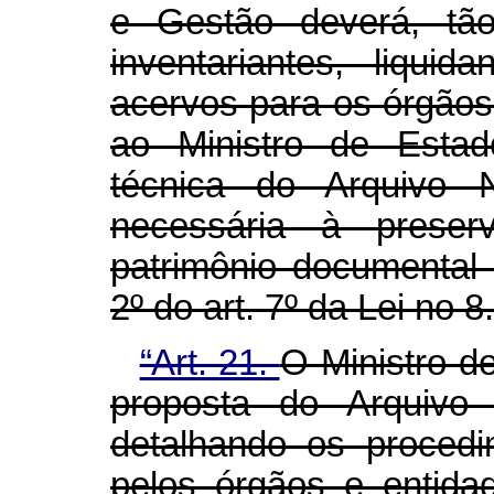
e Gestão deverá, tã
inventariantes, liqui
acervos para os órgãos e
ao Ministro de Estad
técnica do Arquivo N
necessária à prese
patrimônio documental
2º do art. 7º da Lei no 
“Art. 21.
O Ministro d
proposta do Arquivo 
detalhando os proced
pelos órgãos e entida