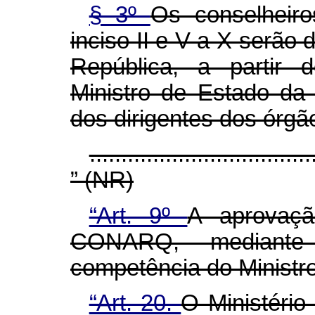
§ 3º
Os conselheiro
inciso II e V a X serão
República, a partir 
Ministro de Estado da 
dos dirigentes dos órgã
...................................
” (NR)
“Art. 9º
A aprovaçã
CONARQ, mediante
competência do Ministro
“Art. 20.
O Ministéri