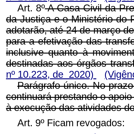
Art. 8º
A Casa Civil da Pre
da Justiça e o Ministério d
adotarão, até 24 de março de
para a efetivação das transf
inclusive quanto à movimen
destinadas aos órgãos tra
nº 10.223, de 2020)
(Vigên
Parágrafo único. No prazo
continuará prestando o apoio 
à execução das atividades do
Art. 9º Ficam revogados: