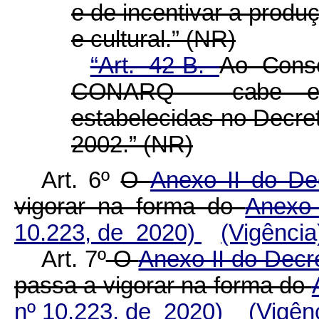
e de incentivar a produ
e cultural.” (NR)
“Art. 42-B.
Ao Conse
CONARQ - cabe e
estabelecidas no Decret
2002.” (NR)
Art. 6º
O
Anexo II do De
vigorar na forma do
Anexo
10.223, de 2020)
(Vigência
Art. 7º
O
Anexo II do Decre
passa a vigorar na forma do
nº 10.223, de 2020)
(Vigên