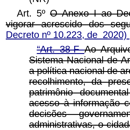
Art. 5º
O Anexo I ao Dec
vigorar acrescido dos se
Decreto nº 10.223, de 2020)
“Art. 38-F
Ao Arquiv
Sistema Nacional de A
a política nacional de a
recolhimento, da pre
patrimônio documenta
acesso à informação c
decisões governamen
administrativas, o cida