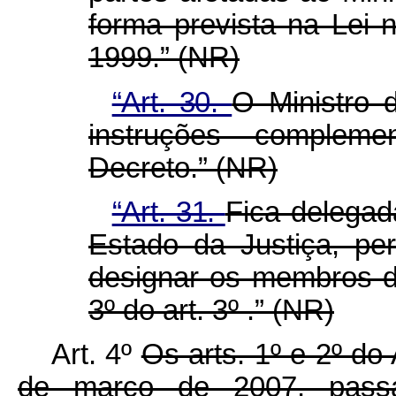
forma prevista na Lei 
1999.” (NR)
“Art. 30.
O Ministro 
instruções complem
Decreto.” (NR)
“Art. 31.
Fica delegad
Estado da Justiça, pe
designar os membros 
3º do art. 3º .” (NR)
Art. 4º
Os arts. 1º e 2º do
de março de 2007, pass