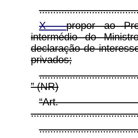
...................................
X -
propor ao Pre
intermédio do Minist
declaração de interesse
privados;
...................................
” (NR)
“Ar
......................................
...................................