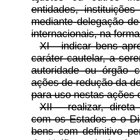
entidades, instituiçõe
mediante delegação de
internacionais, na forma
XI - indicar bens ap
caráter cautelar, a se
autoridade ou órgão 
ações de redução da de
para uso nestas ações 
XII - realizar, diret
com os Estados e o Dis
bens com definitivo p