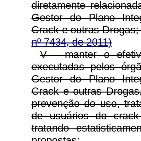
diretamente relaciona
Gestor do Plano Inte
Crack e outras Dro
nº 7434, de 2011)
V - manter o efeti
executadas pelos ór
Gestor do Plano Inte
Crack e outras Drogas
prevenção do uso, trat
de usuários do crack 
tratando estatisticam
propostas;