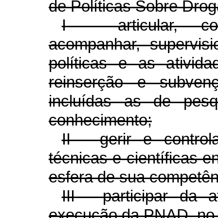
de Políticas Sobre Dro
I - articular, coo
acompanhar, supervisio
políticas e as ativid
reinserção e subven
incluídas as de pesq
conhecimento;
II - gerir e contro
técnicas e científicas 
esfera de sua competên
III - participar da
execução da PNAD, no 