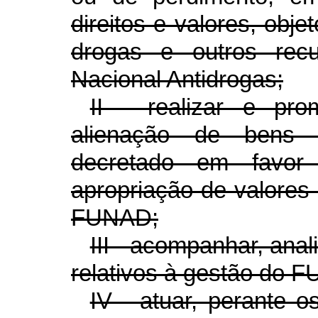
direitos e valores, objet
drogas e outros rec
Nacional Antidrogas;
II - realizar e pr
alienação de bens c
decretado em favo
apropriação de valores 
FUNAD;
III - acompanhar, ana
relativos à gestão do 
IV - atuar, perante o