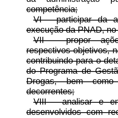
competência;
VI - participar da 
execução da PNAD, no 
VII - propor açõe
respectivos objetivos, 
contribuindo para o de
do Programa de Gestão
Drogas, bem como 
decorrentes;
VIII - analisar e em
desenvolvidos com rec