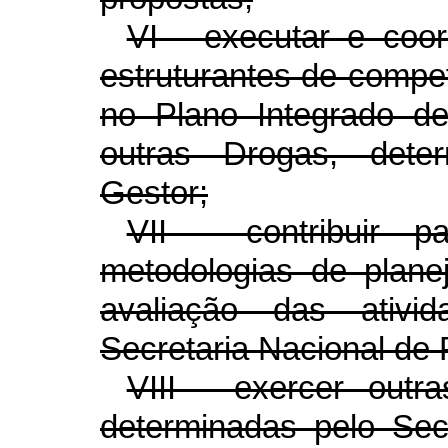
VI - executar e coo
estruturantes de compet
no Plano Integrado d
outras Drogas, dete
Gestor;
VII - contribuir 
metodologias de plan
avaliação das ativi
Secretaria Nacional de 
VIII - exercer outr
determinadas pelo Secr