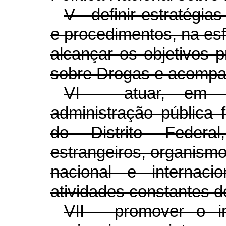
V - definir estratégia
e procedimentos, na es
alcançar os objetivos p
sobre Drogas e acompa
VI - atuar, em 
administração pública f
do Distrito Feder
estrangeiros, organismo
nacional e internaci
atividades constantes do
VII - promover o i