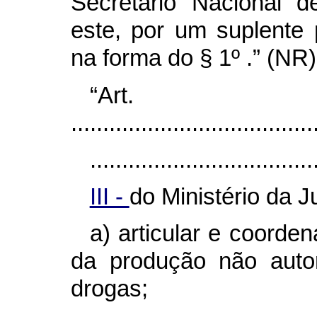
Secretário Nacional d
este, por um suplente 
na forma do § 1º .” (NR)
“Ar
......................................
...................................
III -
do Ministério da J
a) articular e coorde
da produção não autori
drogas;