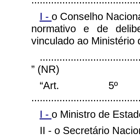
......................................
I -
o Conselho Nacion
normativo e de delib
vinculado ao Ministério 
...................................
” (NR)
“Art.
......................................
I -
o Ministro de Estad
II - o Secretário Naci