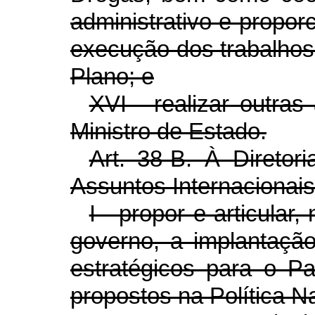
administrativo e propor
execução dos trabalhos
Plano; e
XVI - realizar outras
Ministro de Estado.
Art. 38-B. À Diretor
Assuntos Internacionai
I - propor e articular
governo, a implantação
estratégicos para o Pa
propostos na Política 