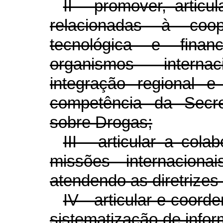
II - promover, articu
relacionadas à coope
tecnológica e finan
organismos intern
integração regional 
competência da Secre
sobre Drogas;
III - articular a col
missões internacionais
atendendo as diretrize
IV - articular e coord
sistematização de info