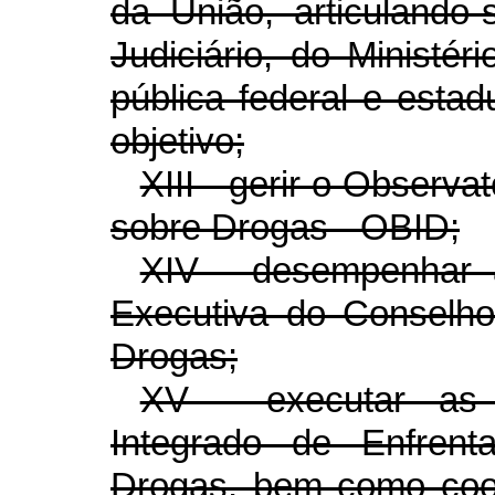
da União, articuland
Judiciário, do Ministér
pública federal e esta
objetivo;
XIII - gerir o Observa
sobre Drogas - OBID;
XIV - desempenhar a
Executiva do Conselho
Drogas;
XV - executar as 
Integrado de Enfren
Drogas, bem como coor