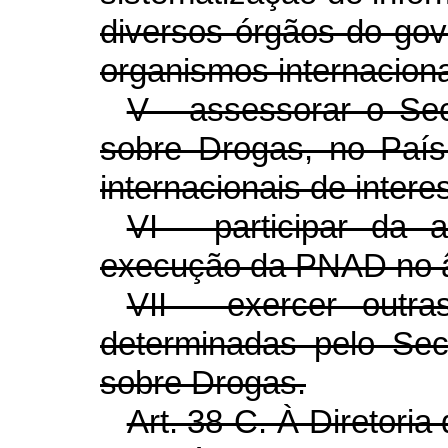
diversos órgãos do gov
organismos internaciona
V - assessorar o Sec
sobre Drogas, no País
internacionais de intere
VI - participar da 
execução da PNAD no â
VII - exercer outra
determinadas pelo Secr
sobre Drogas.
Art. 38-C. À Diretori