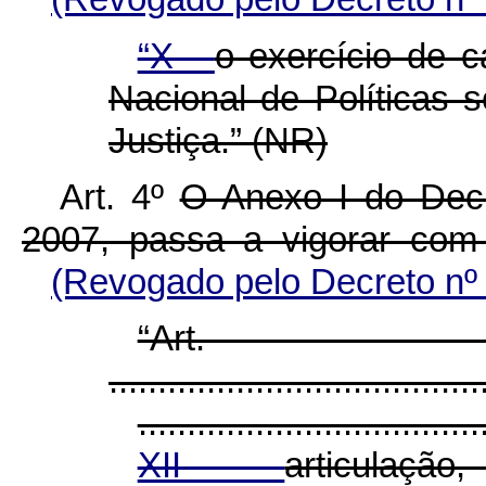
“X -
o exercício de c
Nacional de Políticas 
Justiça.” (NR)
Art. 4º
O Anexo I do Decr
2007, passa a vigorar com
(Revogado pelo Decreto nº
“Ar
......................................
...................................
XII -
articulação