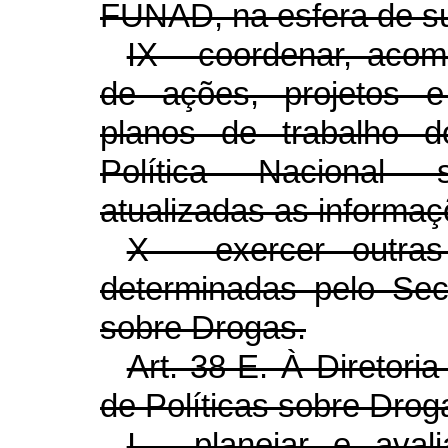
FUNAD, na esfera de s
IX - coordenar, acom
de ações, projetos e
planos de trabalho 
Política Nacional
atualizadas as informaç
X - exercer outras
determinadas pelo Secr
sobre Drogas.
Art. 38-E. À Diretori
de Políticas sobre Dro
I - planejar e aval