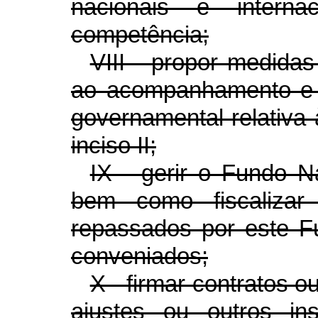
nacionais e intern
competência;
VIII - propor medidas
ao acompanhamento e 
governamental relativa 
inciso II;
IX - gerir o Fundo N
bem como fiscalizar
repassados por este F
conveniados;
X - firmar contratos o
ajustes ou outros in