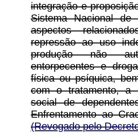
integração e proposiç
Sistema Nacional de 
aspectos relaciona
repressão ao uso indev
produção não aut
entorpecentes e drog
física ou psíquica, b
com o tratamento, a 
social de dependente
Enfrentamento ao 
(Revogado pelo Decreto
...................................