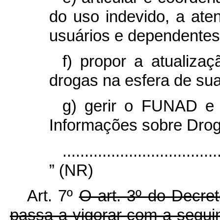
do uso indevido, a ate
usuários e dependentes
f) propor a atualizaç
drogas na esfera de su
g) gerir o FUNAD e o
Informações sobre Drog
...................................
” (NR)
Art. 7º
O art. 3º do Decre
passa a vigorar com a segui