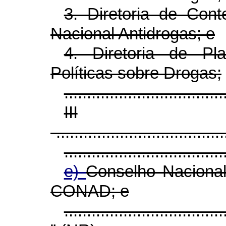
3. Diretoria de Con
Nacional Antidrogas; e
4. Diretoria de Pl
Políticas sobre Drogas;
...................................
III
-.....................................
...................................
e)
Conselho Nacional
CONAD; e
...................................