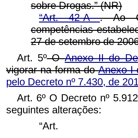
sobre Drogas.”
(NR)
“Art. 42-A
.
Ao 
competências estabelec
27 de setembro de 2006
Art. 5º
O
Anexo II do De
vigorar na forma do
Anexo I 
pelo Decreto nº 7.430, de 20
Art. 6º O Decreto nº 5.91
seguintes alterações:
“Ar