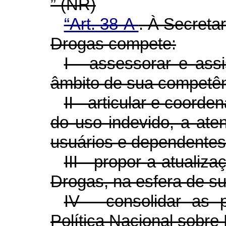
”
(NR)
“Art. 38-A
.
À Secretar
Drogas compete:
I - assessorar e assi
âmbito de sua competên
II - articular e coord
do uso indevido, a ate
usuários e dependentes
III - propor a atualiz
Drogas, na esfera de s
IV - consolidar as 
Política Nacional sobre