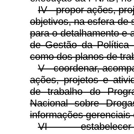
IV - propor ações, pro
objetivos, na esfera de
para o detalhamento e
de Gestão da Política
como dos planos de tra
V - coordenar, acomp
ações, projetos e ativ
de trabalho do Progr
Nacional sobre Droga
informações gerenciais 
VI - estabelecer