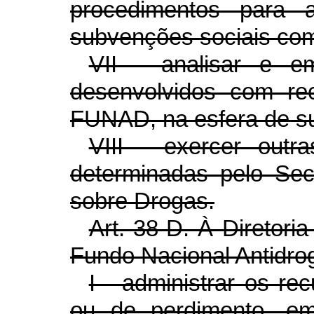
procedimentos para 
subvenções sociais co
VII - analisar e em
desenvolvidos com rec
FUNAD, na esfera de s
VIII - exercer outr
determinadas pelo Secr
sobre Drogas.
Art. 38-D. À Diretor
Fundo Nacional Antidro
I - administrar os r
ou de perdimento, em