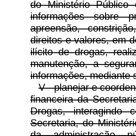
do Ministério Público
informações sobre 
apreensão, constrição
direitos e valores, em d
ilícito de drogas, real
manutenção, a seguran
informações, mediante s
V - planejar e coorde
financeira da Secretari
Drogas, interagindo
Secretaria, do Ministér
da administração 