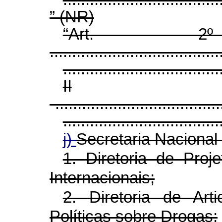
” (NR)
“Art.
......................................
...................................
II
-.....................................
...................................
j)
Secretaria Nacional
1. Diretoria de Proj
Internacionais;
2. Diretoria de Ar
Políticas sobre Drogas;