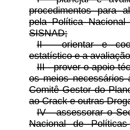
procedimentos para a
pela Política Naciona
SISNAD;
II - orientar e c
estatístico e a avaliaç
III - prover o apoio té
os meios necessários 
Comitê Gestor do Plan
ao Crack e outras Drog
IV - assessorar o Sec
Nacional de Política