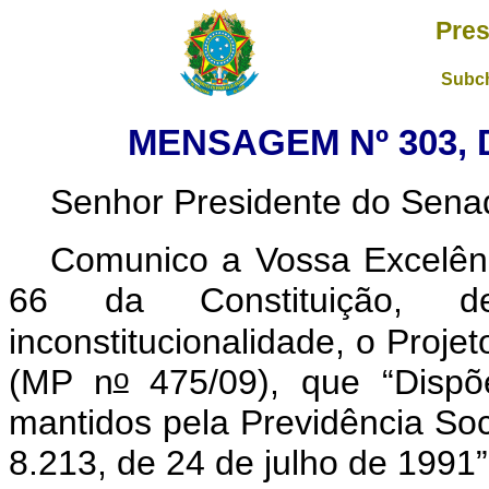
Pres
Subch
MENSAGEM Nº 303, 
Senhor Presidente do Sena
Comunico a Vossa Excelênc
66 da Constituição, de
inconstitucionalidade, o Proje
o
(MP n
475/09), que “Dispõe
mantidos pela Previdência Soc
8.213, de 24 de julho de 1991”