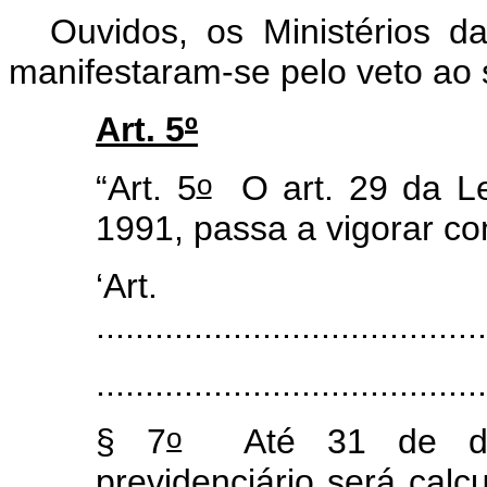
Ouvidos, os Ministérios d
manifestaram-se pelo veto ao s
Art. 5
º
o
“
Art. 5
O art. 29 da Le
1991, passa a vigorar co
‘Art
.......................................
........................................
o
§ 7
Até 31 de dez
previdenciário será calc