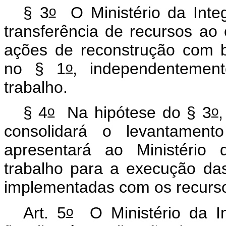
o
§ 3
O Ministério da Integ
transferência de recursos ao
ações de reconstrução com 
o
no § 1
, independentemen
trabalho.
o
o
§ 4
Na hipótese do § 3
,
consolidará o levantamen
apresentará ao Ministério 
trabalho para a execução das
implementadas com os recurs
o
Art. 5
O Ministério da I