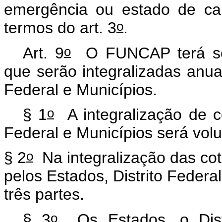
emergência ou estado de ca
o
termos do art. 3
.
o
Art. 9
O FUNCAP terá seu 
que serão integralizadas anua
Federal e Municípios.
o
§ 1
A integralização de co
Federal e Municípios será volu
o
§ 2
Na integralização das cot
pelos Estados, Distrito Federal
três partes.
o
§ 3
Os Estados, o Distr