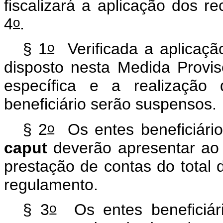
fiscalizará a aplicação dos re
o
4
.
o
§ 1
Verificada a aplicaç
disposto nesta Medida Provis
específica e a realização 
beneficiário serão suspensos.
o
§ 2
Os entes beneficiário
caput
deverão apresentar ao 
prestação de contas do total 
regulamento.
o
§ 3
Os entes beneficiári