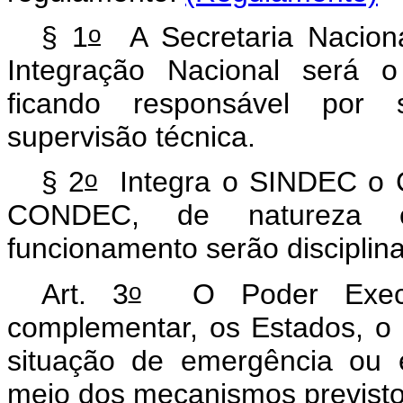
o
§ 1
A Secretaria Nacional
Integração Nacional será 
ficando responsável por 
supervisão técnica.
o
§ 2
Integra o SINDEC o Co
CONDEC, de natureza co
funcionamento serão discipli
o
Art. 3
O Poder Executi
complementar, os Estados, o 
situação de emergência ou 
meio dos mecanismos previsto