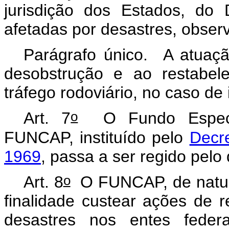
jurisdição dos Estados, do 
afetadas por desastres, observ
Parágrafo único. A atuaç
desobstrução e ao restabele
tráfego rodoviário, no caso de
o
Art. 7
O Fundo Especia
FUNCAP, instituído pelo
Decre
1969
, passa a ser regido pelo
o
Art. 8
O FUNCAP, de naturez
finalidade custear ações de 
desastres nos entes feder