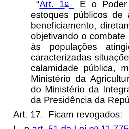
o
“
Art. 1
É o Poder E
estoques públicos de 
beneficiamento, direta
objetivando o combate
às populações ating
caracterizadas situaçõ
calamidade pública, m
Ministério da Agricult
do Ministério da Integ
da Presidência da Repú
Art. 17. Ficam revogados:
o
I - o
art. 51 da Lei n
11.775