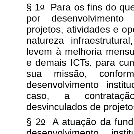
o
§ 1
Para os fins do que
por desenvolvimento i
projetos, atividades e op
natureza infraestrutural
levem à melhoria mensu
e demais ICTs, para cum
sua missão, confor
desenvolvimento instit
caso, a contrataçã
desvinculados de projeto
o
§ 2
A atuação da funda
desenvolvimento inst