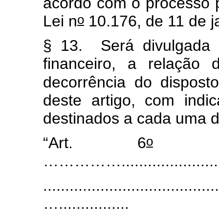
acordo com o processo p
o
Lei n
10.176, de 11 de j
§ 13. Será divulgada n
financeiro, a relação
decorrência do dispost
deste artigo, com ind
destinados a cada uma d
o
“Art. 6
........
……………..............................
........................................
…................