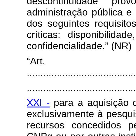
descontinuidade prov
administração pública 
dos seguintes requisito
críticas: disponibilidad
confidencialidade.” (NR)
“Art
........................................
.......................................
XXI -
para a aquisição 
exclusivamente à pesquis
recursos concedidos p