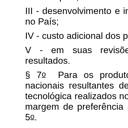
III - desenvolvimento e 
no País;
IV - custo adicional dos 
V - em suas revisões
resultados.
o
§ 7
Para os produtos
nacionais resultantes 
tecnológica realizados n
margem de preferência a
o
5
.