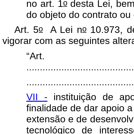
o
no art. 1
desta Lei, bem
do objeto do contrato ou
o
o
Art. 5
A Lei n
10.973, d
vigorar com as seguintes alte
“Ar
........................................
.......................................
VII -
instituição de ap
finalidade de dar apoio a
extensão e de desenvolvim
tecnológico de intere