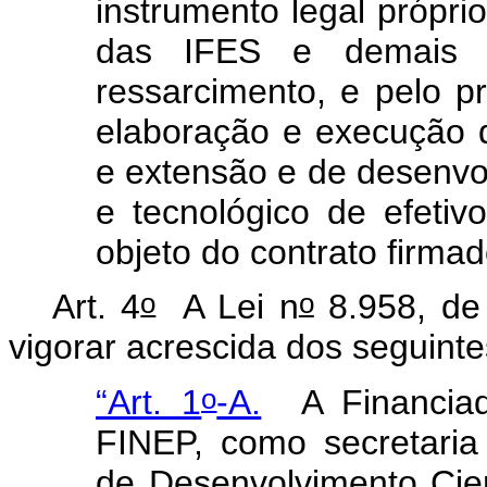
instrumento legal próprio
das IFES e demais IC
ressarcimento, e pelo p
elaboração e execução d
e extensão e de desenvolv
e tecnológico de efetiv
objeto do contrato firma
o
o
Art. 4
A Lei n
8.958, de
vigorar acrescida dos seguinte
o
“Art. 1
-A.
A Financia
FINEP, como secretaria
de Desenvolvimento Cien