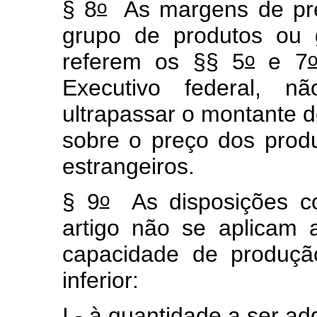
o
§ 8
As margens de pref
grupo de produtos ou 
o
referem os §§ 5
e 7
Executivo federal, 
ultrapassar o montante d
sobre o preço dos prod
estrangeiros.
o
§ 9
As disposições co
artigo não se aplicam 
capacidade de produçã
inferior:
I - à quantidade a ser ad