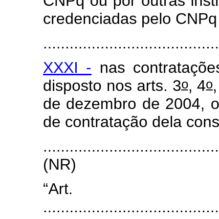
CNPq ou por outras inst
credenciadas pelo CNPq 
.......................................
XXXI -
nas contrataçõe
o
o
disposto nos arts. 3
, 4
,
de dezembro de 2004, ob
de contratação dela cons
.......................................
(NR)
“Art
........................................