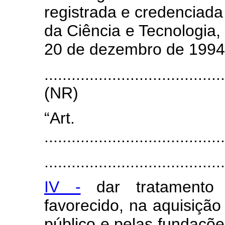
registrada e credenciada
da Ciência e Tecnologia,
20 de dezembro de 1994
.......................................
(NR)
“Art
........................................
.......................................
IV -
dar tratamento p
favorecido, na aquisição
público e pelas fundaçõ