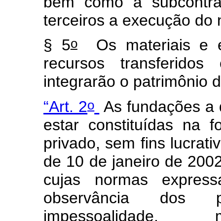
bem como a subcontrat
terceiros a execução do 
o
§ 5
Os materiais e e
recursos transferid
integrarão o patrimônio 
o
“Art. 2
As fundações a q
estar constituídas na 
privado, sem fins lucrati
de 10 de janeiro de 2002 
cujas normas expres
observância dos pr
impessoalidade, m