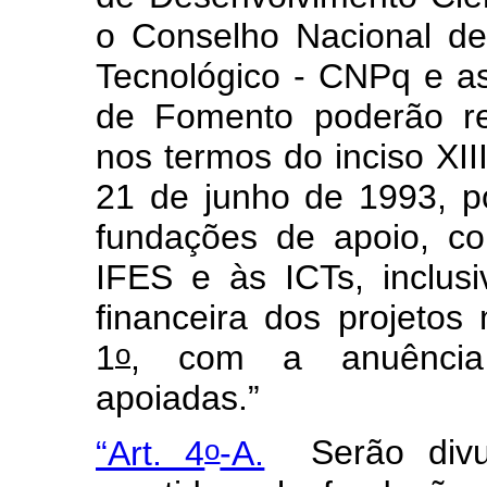
o Conselho Nacional de
Tecnológico - CNPq e as
de Fomento poderão rea
nos termos do inciso XIII
21 de junho de 1993, p
fundações de apoio, co
IFES e às ICTs, inclusi
financeira dos projeto
o
1
, com a anuência 
apoiadas.”
o
“Art. 4
-A.
Serão divu