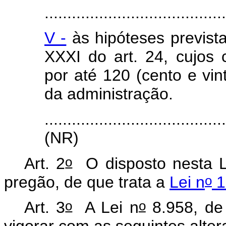
.......................................
V -
às hipóteses prevista
XXXI do art. 24, cujos 
por até 120 (cento e vin
da administração.
.......................................
(NR)
o
Art. 2
O disposto nesta Lei
o
pregão, de que trata a
Lei n
1
o
o
Art. 3
A Lei n
8.958, de