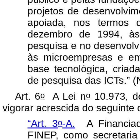
projetos de desenvolvimen
apoiada, nos termos 
dezembro de 1994, às
pesquisa e no desenvolv
às microempresas e em
base tecnológica, criad
de pesquisa das ICTs.” 
o
o
Art. 6
A Lei n
10.973, d
vigorar acrescida do seguinte 
o
“Art. 3
-A.
A Financia
FINEP, como secretaria