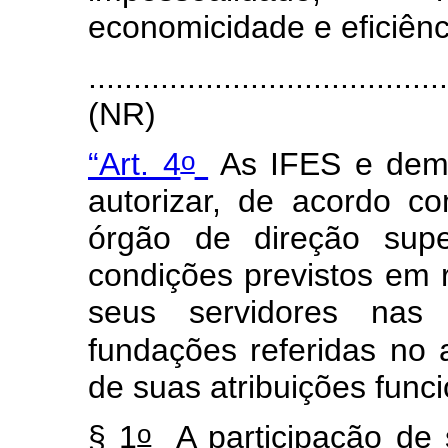
economicidade e eficiênci
.......................................
(NR)
o
“Art. 4
As IFES e dema
autorizar, de acordo 
órgão de direção supe
condições previstos em 
seus servidores nas a
fundações referidas no a
de suas atribuições func
o
§ 1
A participação de 