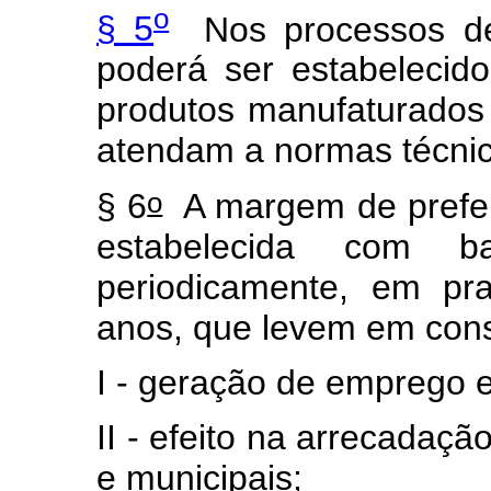
o
§ 5
Nos processos de 
poderá ser estabelecid
produtos manufaturados 
atendam a normas técnic
o
§ 6
A margem de preferê
estabelecida com b
periodicamente, em pr
anos, que levem em con
I - geração de emprego 
II - efeito na arrecadaçã
e municipais;