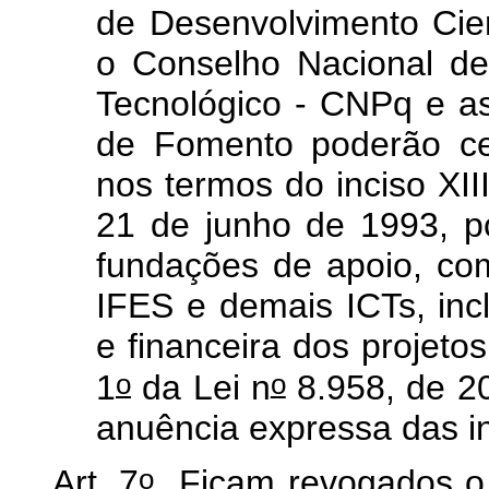
de Desenvolvimento Cien
o Conselho Nacional de
Tecnológico - CNPq e as
de Fomento poderão cel
nos termos do inciso XIII
21 de junho de 1993, p
fundações de apoio, com
IFES e demais ICTs, incl
e financeira dos projet
o
o
1
da Lei n
8.958, de 2
anuência expressa das in
o
Art. 7
Ficam revogados 