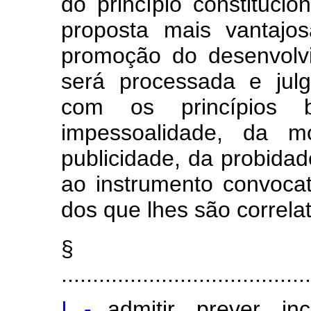
do princípio constituci
proposta mais vantajo
promoção do desenvolvi
será processada e jul
com os princípios b
impessoalidade, da mo
publicidade, da probidad
ao instrumento convocat
dos que lhes são correla
§
.......................................
I -
admitir, prever, in