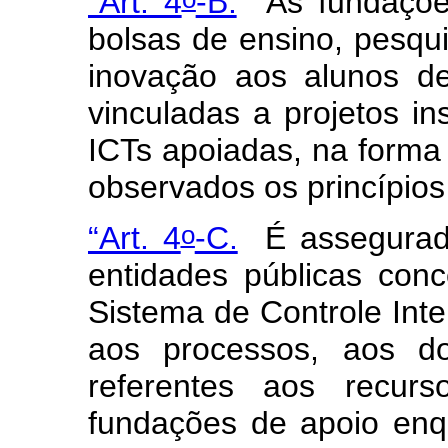
“Art. 4
-B.
As fundaçõe
bolsas de ensino, pesqu
inovação aos alunos d
vinculadas a projetos in
ICTs apoiadas, na forma
observados os princípios 
o
“Art. 4
-C.
É assegurad
entidades públicas con
Sistema de Controle Inte
aos processos, aos d
referentes aos recurs
fundações de apoio enq