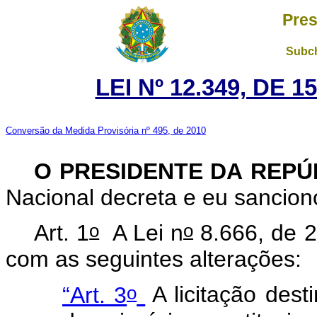
Pres
Subch
LEI Nº 12.349, DE 
Conversão da Medida Provisória nº 495, de 2010
O PRESIDENTE DA REP
Nacional decreta e eu sancion
o
o
Art. 1
A Lei n
8.666, de 2
com as seguintes alterações:
o
“Art. 3
A licitação dest