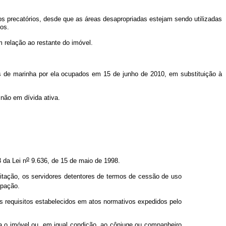
 dos precatórios, desde que as áreas desapropriadas estejam sendo utilizadas
vos.
m relação ao restante do imóvel.
s de marinha por ela ocupados em 15 de junho de 2010, em substituição à
u não em dívida ativa.
o
3 da Lei n
9.636, de 15 de maio de 1998.
citação, os servidores detentores de termos de cessão de uso
cupação.
 requisitos estabelecidos em atos normativos expedidos pelo
a o imóvel ou, em igual condição, ao cônjuge ou companheiro