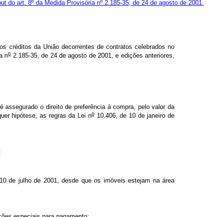
put do art. 8º da Medida Provisória nº 2.185-35, de 24 de agosto de 2001
.
os créditos da União decorrentes de contratos celebrados no
o
a n
2.185-35, de 24 de agosto de 2001, e edições anteriores,
assegurado o direito de preferência à compra, pelo valor da
o
er hipótese, as regras da Lei n
10.406, de 10 de janeiro de
r:
10 de julho de 2001, desde que os imóveis estejam na área
ições especiais para pagamento: