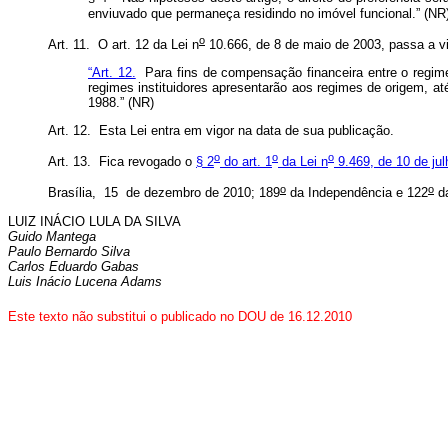
enviuvado que permaneça residindo no imóvel funcional.” (NR
o
Art. 11. O art. 12 da Lei n
10.666, de 8 de maio de 2003, passa a v
“Art. 12.
Para fins de compensação financeira entre o regime 
regimes instituidores apresentarão aos regimes de origem, a
1988.” (NR)
Art. 12. Esta Lei entra em vigor na data de sua publicação.
o
o
o
Art. 13. Fica revogado o
§ 2
do art. 1
da Lei n
9.469, de 10 de jul
o
o
Brasília, 15 de dezembro de 2010; 189
da Independência e 122
da
LUIZ INÁCIO LULA DA SILVA
Guido Mantega
Paulo Bernardo Silva
Carlos Eduardo Gabas
Luis Inácio Lucena Adams
Este texto não substitui o publicado no DOU de 16.12.2010