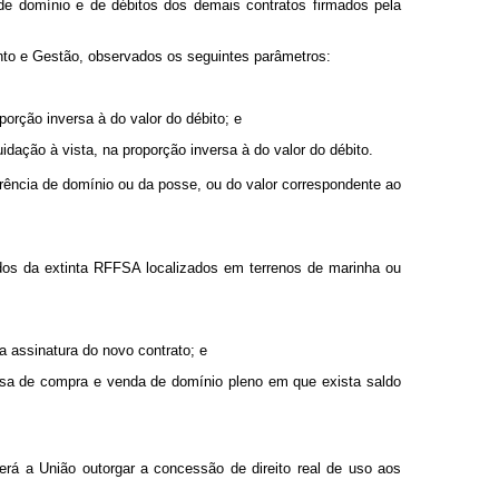
de domínio e de débitos dos demais contratos firmados pela
nto e Gestão, observados os seguintes parâmetros:
porção inversa à do valor do débito; e
uidação à vista, na proporção inversa à do valor do débito.
erência de domínio ou da posse, ou do valor correspondente ao
ndos da extinta RFFSA localizados em terrenos de marinha ou
a assinatura do novo contrato; e
ssa de compra e venda de domínio pleno em que exista saldo
rá a União outorgar a concessão de direito real de uso aos