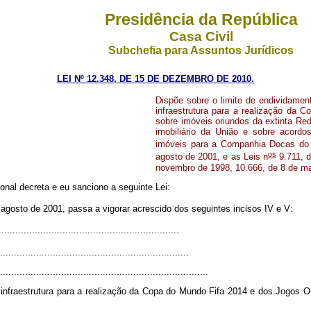
Presidência da República
Casa Civil
Subchefia para Assuntos Jurídicos
LEI Nº 12.348, DE 15 DE DEZEMBRO DE 2010.
Dispõe sobre o limite de endividamen
infraestrutura para a realização da
sobre imóveis oriundos da extinta Red
imobiliário da União e sobre acordos
imóveis para a Companhia Docas do R
os
agosto de 2001, e as Leis n
9.711, d
novembro de 1998, 10.666, de 8 de mai
nal decreta e eu sanciono a seguinte Lei:
agosto de 2001, passa a vigorar acrescido dos seguintes incisos IV e V:
.................................................................
....................................................................
............................................................................
 infraestrutura para a realização da Copa do Mundo Fifa 2014 e dos Jogos O