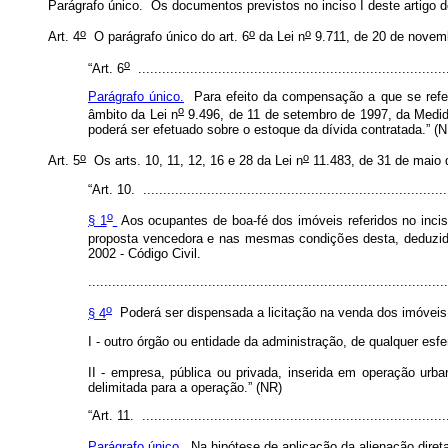
Parágrafo único. Os documentos previstos no inciso I deste artigo d
o
o
o
Art. 4
O parágrafo único do art. 6
da Lei n
9.711, de 20 de novemb
o
“Art. 6
.............................................................................
Parágrafo único.
Para efeito da compensação a que se refere
o
âmbito da Lei n
9.496, de 11 de setembro de 1997, da Medid
poderá ser efetuado sobre o estoque da dívida contratada.” (
o
o
Art. 5
Os arts. 10, 11, 12, 16 e 28 da Lei n
11.483, de 31 de maio 
“Art. 10. .............................................................................
o
§ 1
Aos ocupantes de boa-fé dos imóveis referidos no incis
proposta vencedora e nas mesmas condições desta, deduzido 
2002 - Código Civil.
.........................................................................................
o
§ 4
Poderá ser dispensada a licitação na venda dos imóveis
I - outro órgão ou entidade da administração, de qualquer esf
II - empresa, pública ou privada, inserida em operação urb
delimitada para a operação.” (NR)
“Art. 11. .............................................................................
Parágrafo único.
Na hipótese de aplicação da alienação direta 