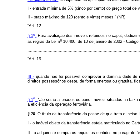
I - entrada mínima de 5% (cinco por cento) do preço total de v
II - prazo máximo de 120 (cento e vinte) meses.” (NR)
“Art. 12. .............................................................................
o
§ 1
Para avaliação dos imóveis referidos no
caput
, deduzir
o
as regras da Lei n
10.406, de 10 de janeiro de 2002 - Código C
........................................................................................
“Art. 16. .............................................................................
.........................................................................................
III -
quando não for possível comprovar a dominialidade de i
direitos possessórios deste, de forma onerosa ou gratuita, fic
.........................................................................................
o
§ 1
Não serão alienados os bens imóveis situados na faixa 
a eficiência da operação ferroviária.
o
§ 2
O título de transferência da posse de que trata o inciso 
I - o imóvel objeto da transferência esteja matriculado no Car
II - o adquirente cumpra os requisitos contidos no parágrafo ún