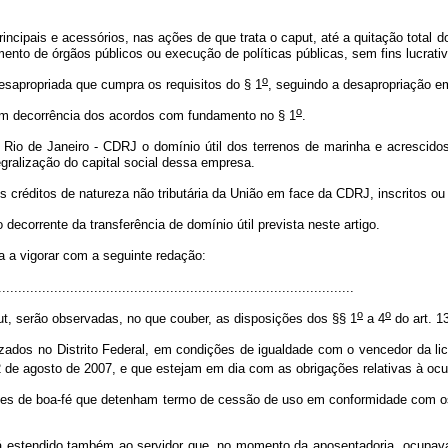
rincipais e acessórios, nas ações de que trata o
caput
, até a quitação total
mento de órgãos públicos ou execução de políticas públicas, sem fins lucrati
o
esapropriada que cumpra os requisitos do § 1
, seguindo a desapropriação e
o
em decorrência dos acordos com fundamento no § 1
.
Rio de Janeiro - CDRJ o domínio útil dos terrenos de marinha e acrescido
egralização do capital social dessa empresa.
os créditos de natureza não tributária da União em face da CDRJ, inscritos o
ecorrente da transferência de domínio útil prevista neste artigo.
 a vigorar com a seguinte redação:
........................................................................................
o
o
ut
, serão observadas, no que couber, as disposições dos §§ 1
a 4
do art. 1
zados no Distrito Federal, em condições de igualdade com o vencedor da li
2 de agosto de 2007, e que estejam em dia com as obrigações relativas à o
ntes de boa-fé que detenham termo de cessão de uso em conformidade com os
erá estendido também ao servidor que, no momento da aposentadoria, ocupav