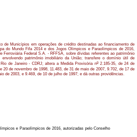
to de Municípios em operações de crédito destinadas ao financiamento de
 Copa do Mundo Fifa 2014 e dos Jogos Olímpicos e Paraolímpicos de 2016,
e Ferroviária Federal S.A. - RFFSA, sobre dívidas referentes ao patrimônio
 envolvendo patrimônio imobiliário da União; transfere o domínio útil de
o
io de Janeiro - CDRJ; altera a Medida Provisória n
2.185-35, de 24 de
e 20 de novembro de 1998, 11.483, de 31 de maio de 2007, 9.702, de 17 de
o de 2003, e 9.469, de 10 de julho de 1997; e dá outras providências.
límpicos e Paraolímpicos de 2016, autorizadas pelo Conselho