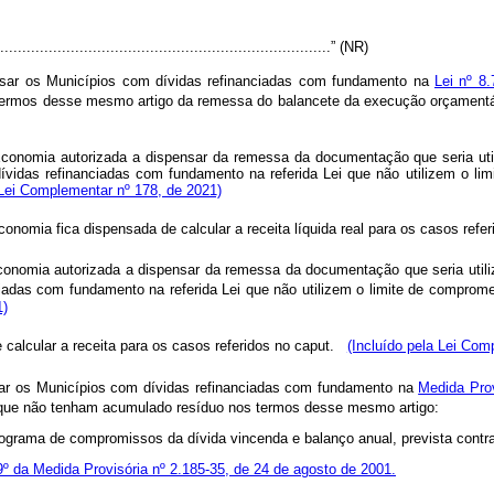
.............................................................................” (NR)
nsar os Municípios com dívidas refinanciadas com fundamento na
Lei nº 8
ermos desse mesmo artigo da remessa do balancete da execução orçamentár
Economia autorizada a dispensar da remessa da documentação que seria utili
ívidas refinanciadas com fundamento na referida Lei que não utilizem o l
 Lei Complementar nº 178, de 2021)
conomia fica dispensada de calcular a receita líquida real para os casos refe
Economia autorizada a dispensar da remessa da documentação que seria utiliz
ciadas com fundamento na referida Lei que não utilizem o limite de comprom
1)
 calcular a receita para os casos referidos no
caput
.
(Incluído pela Lei Com
sar os Municípios com dívidas refinanciadas com fundamento na
Medida Prov
u que não tenham acumulado resíduo nos termos desse mesmo artigo:
ograma de compromissos da dívida vincenda e balanço anual, prevista contr
 9º da Medida Provisória nº 2.185-35, de 24 de agosto de 2001
.