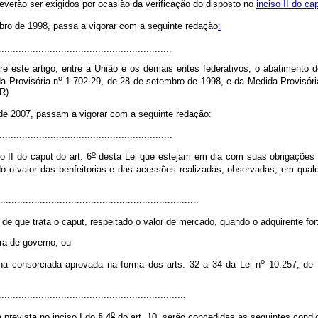
everão ser exigidos por ocasião da verificação do disposto no
inciso II do ca
ro de 1998, passa a vigorar com a seguinte redação
:
.............................................................
 este artigo, entre a União e os demais entes federativos, o abatimento d
o
a Provisória n
1.702-29, de 28 de setembro de 1998, e da Medida Provisóri
NR)
de 2007, passam a vigorar com a seguinte redação:
............................................................
o
o II do
caput
do art. 6
desta Lei que estejam em dia com suas obrigações é 
o valor das benfeitorias e das acessões realizadas, observadas, em qualqu
.......................................................................
 de que trata o
caput
, respeitado o valor de mercado, quando o adquirente fo
era de governo; ou
o
ana consorciada aprovada na forma dos arts. 32 a 34 da Lei n
10.257, de 
.................................................................
o
prevista no inciso I do § 4
do art. 10, serão concedidas as seguintes cond