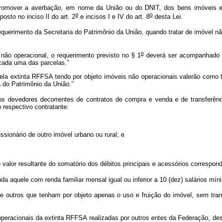
romover a averbação, em nome da União ou do DNIT, dos bens imóveis em
o
o
posto no inciso II do art. 2
e incisos I e IV do art. 8
desta Lei.
requerimento da Secretaria do Patrimônio da União, quando tratar de imóvel nã
o
ão operacional, o requerimento previsto no § 1
deverá ser acompanhado de
 cada uma das parcelas.”
extinta RFFSA tendo por objeto imóveis não operacionais valerão como tít
 do Patrimônio da União.”
s devedores decorrentes de contratos de compra e venda e de transferênci
o respectivo contratante:
essionário de outro imóvel urbano ou rural; e
 valor resultante do somatório dos débitos principais e acessórios correspo
da aquele com renda familiar mensal igual ou inferior a 10 (dez) salários mí
outros que tenham por objeto apenas o uso e fruição do imóvel, sem transfe
eracionais da extinta RFFSA realizadas por outros entes da Federação, de