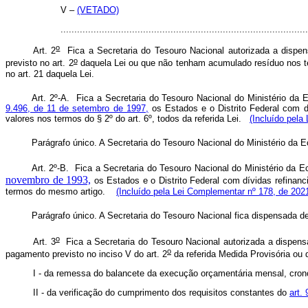
V –
(VETADO)
........................................................................................
o
Art. 2
Fica a Secretaria do Tesouro Nacional autorizada a dispe
o
previsto no art. 2
daquela Lei ou que não tenham acumulado resíduo nos t
no art. 21 daquela Lei.
Art. 2º-A. Fica a Secretaria do Tesouro Nacional do Ministério da 
9.496, de 11 de setembro de 1997,
os Estados e o Distrito Federal com d
valores nos termos do § 2º do art. 6º, todos da referida Lei.
(Incluído pela
Parágrafo único. A Secretaria do Tesouro Nacional do Ministério da E
Art. 2º-B. Fica a Secretaria do Tesouro Nacional do Ministério da 
novembro de 1993,
os Estados e o Distrito Federal com dívidas refinan
termos do mesmo artigo.
(Incluído pela Lei Complementar nº 178, de 202
Parágrafo único. A Secretaria do Tesouro Nacional fica dispensada de
o
Art. 3
Fica a Secretaria do Tesouro Nacional autorizada a dispen
o
pagamento previsto no inciso V do art. 2
da referida Medida Provisória o
I - da remessa do balancete da execução orçamentária mensal, cron
II - da verificação do cumprimento dos requisitos constantes do
art.