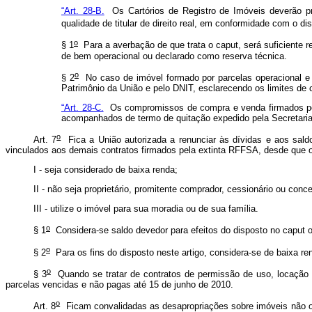
“Art. 28-B.
Os Cartórios de Registro de Imóveis deverão p
qualidade de titular de direito real, em conformidade com o dis
o
§ 1
Para a averbação de que trata o
caput
, será suficiente 
de bem operacional ou declarado como reserva técnica.
o
§ 2
No caso de imóvel formado por parcelas operacional e n
Patrimônio da União e pelo DNIT, esclarecendo os limites de
“Art. 28-C.
Os compromissos de compra e venda firmados pela 
acompanhados de termo de quitação expedido pela Secretaria
o
Art. 7
Fica a União autorizada a renunciar às dívidas e aos saldo
vinculados aos demais contratos firmados pela extinta RFFSA, desde que 
I - seja considerado de baixa renda;
II - não seja proprietário, promitente comprador, cessionário ou conc
III - utilize o imóvel para sua moradia ou de sua família.
o
§ 1
Considera-se saldo devedor para efeitos do disposto no
caput
o
o
§ 2
Para os fins do disposto neste artigo, considera-se de baixa ren
o
§ 3
Quando se tratar de contratos de permissão de uso, locação e 
parcelas vencidas e não pagas até 15 de junho de 2010.
o
Art. 8
Ficam convalidadas as desapropriações sobre imóveis não op