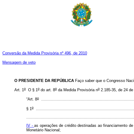
Conversão da Medida Provisória nº 496, de 2010
Mensagem de veto
O PRESIDENTE DA REPÚBLICA
Faço saber que o Congresso Nacio
o
o
o
o
Art. 1
O § 1
do art. 8
da Medida Provisória n
2.185-35, de 24 de 
o
“Art. 8
.............................................................................
o
§ 1
..................................................................................
.........................................................................................
IV -
as operações de crédito destinadas ao financiamento de
Monetário Nacional;