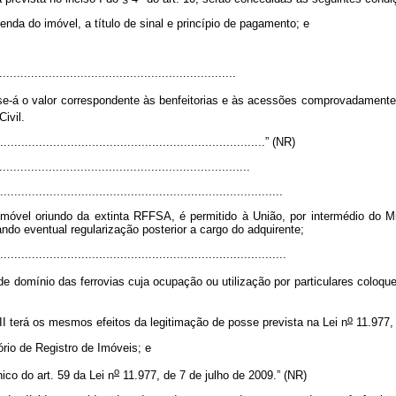
enda do imóvel, a título de sinal e princípio de pagamento; e
..................................................................
-se-á o valor correspondente às benfeitorias e às acessões comprovadamente
ivil.
.............................................................................” (NR)
......................................................................
.................................................................................
móvel oriundo da extinta RFFSA, é permitido à União, por intermédio do Mi
ando eventual regularização posterior a cargo do adquirente;
..................................................................................
de domínio das ferrovias cuja ocupação ou utilização por particulares colo
o
III terá os mesmos efeitos da legitimação de posse prevista na Lei n
11.977, 
tório de Registro de Imóveis; e
o
ico do art. 59 da Lei n
11.977, de 7 de julho de 2009.” (NR)