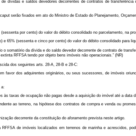
de dívidas e saldos devedores decorrentes de contratos de transferência 
caput
serão fixados em ato do Ministro de Estado do Planejamento, Orçame
;
 (sessenta por cento) do valor do débito consolidado no parcelamento, na pro
o) e 65% (sessenta e cinco por cento) do valor do débito consolidado para liq
do o somatório da dívida e do saldo devedor decorrente de contrato de transf
a extinta RFFSA tendo por objeto bens imóveis não operacionais.” (NR)
scida dos seguintes arts. 28-A, 28-B e 28-C:
em favor dos adquirentes originários, ou seus sucessores, de imóveis oriu
á a:
tes às taxas de ocupação não pagas desde a aquisição do imóvel até a data d
pondente ao terreno, na hipótese dos contratos de compra e venda ou prome
zação decorrente da constituição do aforamento prevista neste artigo.
 RFFSA de imóveis localizados em terrenos de marinha e acrescidos, pode