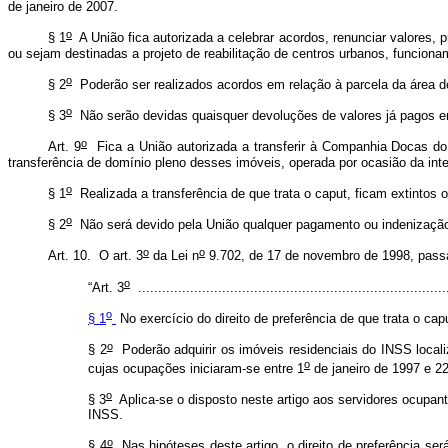
de janeiro de 2007.
o
§ 1
A União fica autorizada a celebrar acordos, renunciar valores, p
ou sejam destinadas a projeto de reabilitação de centros urbanos, funciona
o
§ 2
Poderão ser realizados acordos em relação à parcela da área d
o
§ 3
Não serão devidas quaisquer devoluções de valores já pagos 
o
Art. 9
Fica a União autorizada a transferir à Companhia Docas do 
transferência de domínio pleno desses imóveis, operada por ocasião da int
o
§ 1
Realizada a transferência de que trata o
caput
, ficam extintos 
o
§ 2
Não será devido pela União qualquer pagamento ou indenização d
o
o
Art. 10. O art. 3
da Lei n
9.702, de 17 de novembro de 1998, passa
o
“Art. 3
..............................................................................
o
§ 1
No exercício do direito de preferência de que trata o
cap
o
§ 2
Poderão adquirir os imóveis residenciais do INSS locali
o
cujas ocupações iniciaram-se entre 1
de janeiro de 1997 e 2
o
§ 3
Aplica-se o disposto neste artigo aos servidores ocupa
INSS.
o
§ 4
Nas hipóteses deste artigo, o direito de preferência s