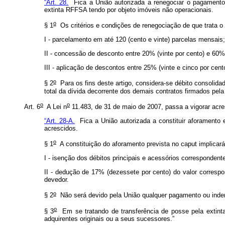
“Art. 28.
Fica a União autorizada a renegociar o pagamento 
extinta RFFSA tendo por objeto imóveis não operacionais.
o
§ 1
Os critérios e condições de renegociação de que trata o
I - parcelamento em até 120 (cento e vinte) parcelas mensais
II - concessão de desconto entre 20% (vinte por cento) e 60%
III - aplicação de descontos entre 25% (vinte e cinco por cent
o
§ 2
Para os fins deste artigo, considera-se débito consolida
total da dívida decorrente dos demais contratos firmados pel
o
o
Art. 6
A Lei n
11.483, de 31 de maio de 2007, passa a vigorar acre
“Art. 28-A.
Fica a União autorizada a constituir aforamento 
acrescidos.
o
§ 1
A constituição do aforamento prevista no
caput
implicar
I - isenção dos débitos principais e acessórios corresponden
II - dedução de 17% (dezessete por cento) do valor corres
devedor.
o
§ 2
Não será devido pela União qualquer pagamento ou indeni
o
§ 3
Em se tratando de transferência de posse pela extinta
adquirentes originais ou a seus sucessores.”