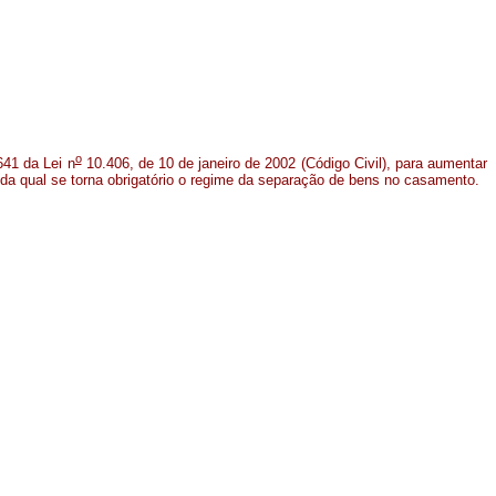
o
.641 da Lei n
10.406, de 10 de janeiro de 2002 (Código Civil), para aumentar
ir da qual se torna obrigatório o regime da separação de bens no casamento.