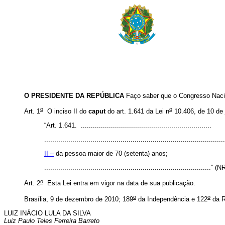
O PRESIDENTE DA REPÚBLICA
Faço saber que o Congresso Nacio
o
o
Art. 1
O inciso II do
caput
do art. 1.641 da Lei n
10.406, de 10 de 
“Art. 1.641. .................................................................
.........................................................................................
II –
da pessoa maior de 70 (setenta) anos;
...................................................................................” (
o
Art. 2
Esta Lei entra em vigor na data de sua publicação.
o
o
Brasília, 9 de dezembro de 2010; 189
da Independência e 122
da R
LUIZ INÁCIO LULA DA SILVA
Luiz Paulo Teles Ferreira Barreto