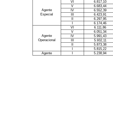
VI
6.817,10
V
6.683,44
Agente
IV
6.552,39
Especial
III
6.423,91
II
6.297,95
I
6.174,46
VI
6.111,86
V
6.051,34
Agente
IV
5.991,43
Operacional
III
5.932,11
II
5.873,38
I
5.815,22
Agente
I
5.238,94