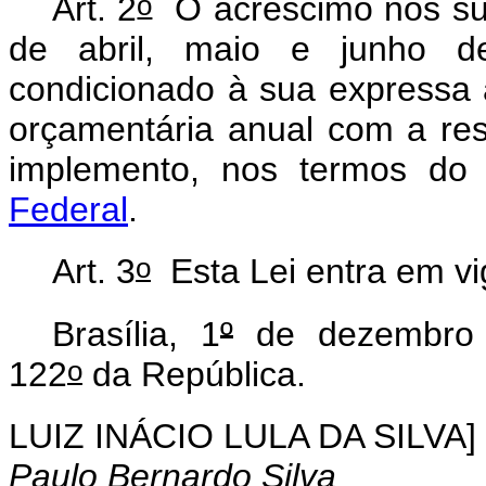
o
Art. 2
O acréscimo nos su
de abril, maio e junho de
condicionado à sua expressa 
orçamentária anual com a res
implemento, nos termos d
Federal
.
o
Art. 3
Esta Lei entra em vi
Brasília, 1
º
de dezembro 
o
122
da República.
LUIZ INÁCIO LULA DA SILVA]
Paulo Bernardo Silva