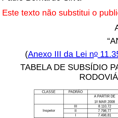
Este texto não substitui o pu
“A
o
(
Anexo III da Lei n
11.35
TABELA DE SUBSÍDIO P
RODOVIÁ
CLASSE
PADRÃO
A PARTIR DE
o
1
MAR 2008
III
8.110,72
Inspetor
II
7.798,77
I
7.498,81