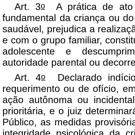
o
Art. 3
A prática de ato d
fundamental da criança ou do 
saudável, prejudica a realizaç
e com o grupo familiar, consti
adolescente e descumpri
autoridade parental ou decorr
o
Art. 4
Declarado indício
requerimento ou de ofício, 
ação autônoma ou incidental
prioritária, e o juiz determina
Público, as medidas provisór
integridade psicológica da c