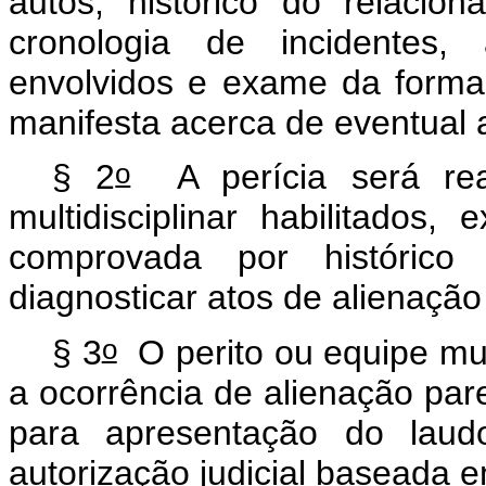
autos, histórico do relaci
cronologia de incidentes,
envolvidos e exame da forma
manifesta acerca de eventual 
o
§ 2
A perícia será real
multidisciplinar habilitados,
comprovada por histórico 
diagnosticar atos de alienaçã
o
§ 3
O perito ou equipe mult
a ocorrência de alienação pare
para apresentação do laudo
autorização judicial baseada em