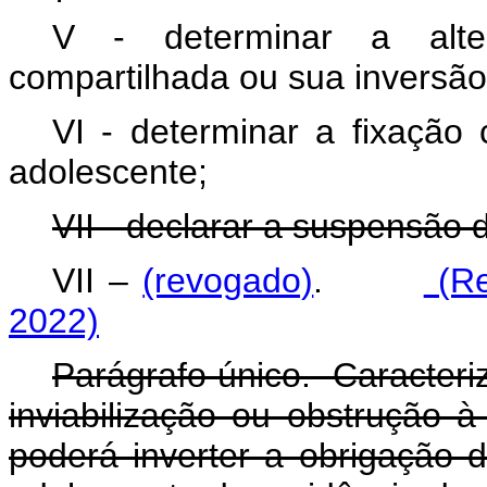
V - determinar a alt
compartilhada ou sua inversã
VI - determinar a fixação 
adolescente;
VII - declarar a suspensão 
VII –
(revogado)
.
(Re
2022)
Parágrafo único. Caracter
inviabilização ou obstrução à
poderá inverter a obrigação d