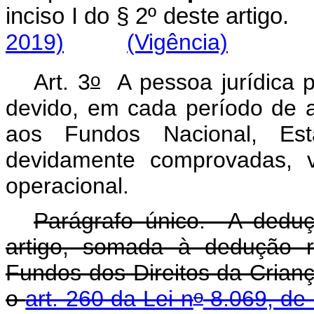
inciso I do § 2º deste artigo.
2019)
(Vigência)
o
Art. 3
A pessoa jurídica p
devido, em cada período de a
aos Fundos Nacional, Est
devidamente comprovadas,
operacional.
Parágrafo único. A dedu
artigo, somada à dedução r
Fundos dos Direitos da Crianç
o
o
art. 260 da Lei n
8.069, de 