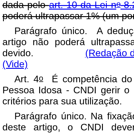
o
dada pelo
art. 10 da Lei n
8.
poderá ultrapassar 1% (um por
Parágrafo único. A dedu
artigo não poderá ultrapas
devido.
(Redação d
(Vide)
o
Art. 4
É competência do C
Pessoa Idosa - CNDI gerir o 
critérios para sua utilização.
Parágrafo único. Na fixaçã
deste artigo, o CNDI dever