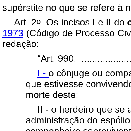
supérstite no que se refere à
o
Art. 2
Os incisos I e II do
1973
(Código de Processo Civi
redação:
“Art. 990. ....................
I -
o cônjuge ou compa
que estivesse convivend
morte deste;
II - o herdeiro que se
administração do espólio
companheiro sobrevivent