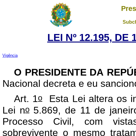
Pres
Subch
LEI Nº 12.195, DE
Vigência
O PRESIDENTE DA REPÚ
Nacional decreta e eu sancion
o
Art. 1
Esta Lei altera os in
o
Lei n
5.869, de 11 de janeir
Processo Civil, com vist
sobrevivente o mesmo tratam