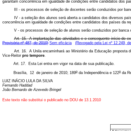
garantam concorrência em igualdade de condições entre candidatos dos pa
III - os processos de seleção de docentes serão conduzidos por ban
IV - a seleção dos alunos será aberta a candidatos dos diversos pa
concorrência em igualdade de condições entre candidatos dos países da re
V - os processos de seleção de alunos serão conduzidos por banca 
Art. 15. A implantação das atividades e o consequente início do exe
Provisória nº 487, de 2010)
Sem eficácia
(Revogado pela Lei nº 12.249, d
Art. 16. A Unila encaminhará ao Ministério da Educação proposta d
Vice-Reitor
pro tempore
.
Art. 17. Esta Lei entra em vigor na data de sua publicação.
o
o
Brasília, 12 de janeiro de 2010; 189
da Independência e 122
da Re
LUIZ INÁCIO LULA DA SILVA
Fernando Haddad
João Bernardo de Azevedo Bringel
Este texto não substitui o publicado no DOU de 13.1.2010