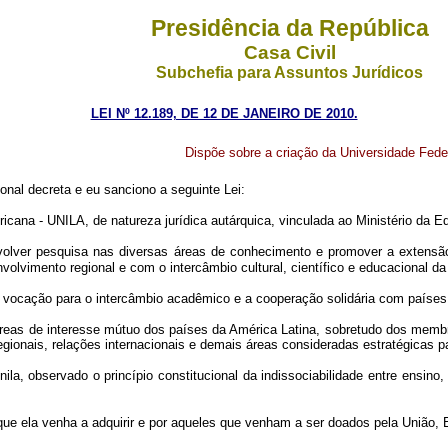
Presidência da República
Casa Civil
Subchefia para Assuntos Jurídicos
LEI Nº 12.189, DE 12 DE JANEIRO DE 2010.
Dispõe sobre a criação da Universidade Fede
nal decreta e eu sanciono a seguinte Lei:
icana - UNILA, de natureza jurídica autárquica, vinculada ao Ministério da
volver pesquisa nas diversas áreas de conhecimento e promover a extensão 
envolvimento regional e com o intercâmbio cultural, científico e educacio
om vocação para o intercâmbio acadêmico e a cooperação solidária com paíse
áreas de interesse mútuo dos países da América Latina, sobretudo dos mem
s regionais, relações internacionais e demais áreas consideradas estratégicas 
la, observado o princípio constitucional da indissociabilidade entre ensino,
que ela venha a adquirir e por aqueles que venham a ser doados pela União, 