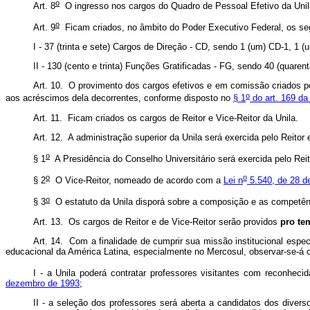
o
Art. 8
O ingresso nos cargos do Quadro de Pessoal Efetivo da Unila
o
Art. 9
Ficam criados, no âmbito do Poder Executivo Federal, os seg
I - 37 (trinta e sete) Cargos de Direção - CD, sendo 1 (um) CD-1, 1 
II - 130 (cento e trinta) Funções Gratificadas - FG, sendo 40 (quarenta
Art. 10. O provimento dos cargos efetivos e em comissão criados po
o
aos acréscimos dela decorrentes, conforme disposto no
§ 1
do art. 169 da
Art. 11. Ficam criados os cargos de Reitor e Vice-Reitor da Unila.
Art. 12. A administração superior da Unila será exercida pelo Reitor
o
§ 1
A Presidência do Conselho Universitário será exercida pelo Reit
o
o
§ 2
O Vice-Reitor, nomeado de acordo com a
Lei n
5.540, de 28 d
o
§ 3
O estatuto da Unila disporá sobre a composição e as competênc
Art. 13. Os cargos de Reitor e de Vice-Reitor serão providos
pro te
Art. 14. Com a finalidade de cumprir sua missão institucional especí
educacional da América Latina, especialmente no Mercosul, observar-se-á 
I - a Unila poderá contratar professores visitantes com reconhe
dezembro de 1993
;
II - a seleção dos professores será aberta a candidatos dos diver