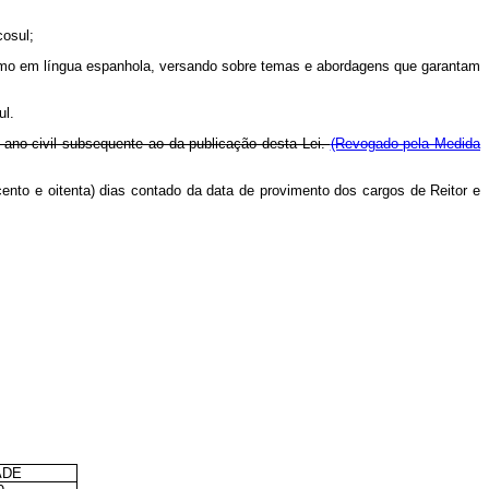
cosul;
a como em língua espanhola, versando sobre temas e abordagens que garantam
ul.
do ano civil subsequente ao da publicação desta Lei.
(Revogado pela Medida
ento e oitenta) dias contado da data de provimento dos cargos de Reitor e
ADE