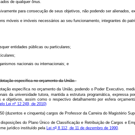
çados de qualquer ônus.
usivamente para consecução de seus objetivos, não podendo ser alienados, e
bens móveis e imóveis necessários ao seu funcionamento, integrantes do pat
squer entidades públicas ou particulares;
ticulares;
ganismos nacionais ou internacionais; e
e dotação específica no orçamento da União.
otação específica no orçamento da União, podendo o Poder Executivo, mediant
nais da universidade tutora, mantida a estrutura programática, expressa po
tas e objetivos, assim como o respectivo detalhamento por esfera orçament
lo Lei nº 12.249, de 2010)
 (duzentos e cinquenta) cargos de Professor da Carreira do Magistério Super
disposições do Plano Único de Classificação e Retribuição de Cargos e Em
o
me jurídico instituído pela
Lei n
8.112, de 11 de dezembro de 1990
.