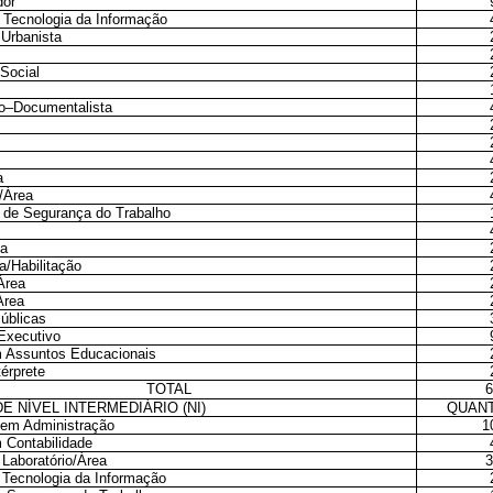
dor
e Tecnologia da Informação
 Urbanista
 Social
rio–Documentalista
a
/Área
 de Segurança do Trabalho
ea
ta/Habilitação
Área
Área
úblicas
 Executivo
 Assuntos Educacionais
térprete
TOTAL
E NÍVEL INTERMEDIÁRIO (NI)
QUAN
 em Administração
1
 Contabilidade
 Laboratório/Área
 Tecnologia da Informação