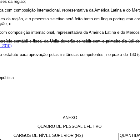
íses da região;
ca com composição internacional, representativa da América Latina e do Mer
íses da região, e o processo seletivo será feito tanto em língua portugues
gião; e
com composição internacional, representativa da América Latina e do Mercos
rcício contábil e fiscal da Unila deverão coincidir com o primeiro dia útil 
e 2010)
e estatuto para aprovação pelas instâncias competentes, no prazo de 180 (c
pública.
ANEXO
QUADRO DE PESSOAL EFETIVO
CARGOS DE NÍVEL SUPERIOR (NS)
QUANTID