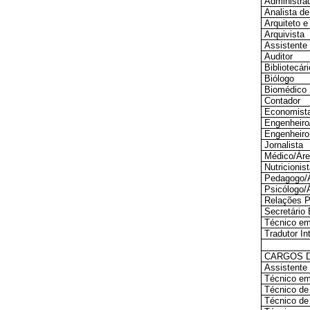
Administra
Analista d
Arquiteto e
Arquivista
Assistente
Auditor
Bibliotecá
Biólogo
Biomédico
Contador
Economist
Engenheiro
Engenheiro
Jornalista
Médico/Ár
Nutricionis
Pedagogo/
Psicólogo/
Relações P
Secretário
Técnico em
Tradutor In
CARGOS D
Assistente
Técnico em
Técnico de
Técnico de