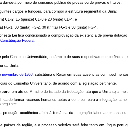
 dar-se-á por meio de concurso público de provas ou de provas e títulos.
uintes cargos e funções, para compor a estrutura regimental da Unila:
(um) CD-2, 15 (quinze) CD-3 e 20 (vinte) CD-4; e
) FG-1, 30 (trinta) FG-2, 30 (trinta) FG-3 e 30 (trinta) FG-4.
r esta Lei fica condicionado à comprovação da existência de prévia dotação
 Constituição Federal
.
 e pelo Conselho Universitário, no âmbito de suas respectivas competências, 
or da Unila.
e novembro de 1968
, substituirá o Reitor em suas ausências ou impedimento
ias do Conselho Universitário, de acordo com a legislação pertinente.
mpore
, em ato do Ministro de Estado da Educação, até que a Unila seja impl
fica de formar recursos humanos aptos a contribuir para a integração latino-
o seguinte:
cida produção acadêmica afeta à temática da integração latino-americana 
sos países da região, e o processo seletivo será feito tanto em língua po