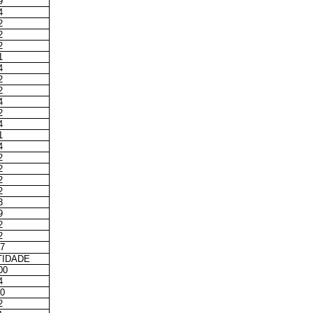
9
4
2
2
2
1
4
2
2
4
2
4
1
4
2
2
2
2
3
9
2
2
67
TIDADE
00
4
30
2