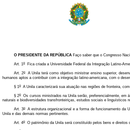
O PRESIDENTE DA REPÚBLICA
Faço saber que o Congresso Nacio
o
Art. 1
Fica criada a Universidade Federal da Integração Latino-Amer
o
Art. 2
A Unila terá como objetivo ministrar ensino superior, desen
humanos aptos a contribuir com a integração latino-americana, com o des
o
§ 1
A Unila caracterizará sua atuação nas regiões de fronteira, c
o
§ 2
Os cursos ministrados na Unila serão, preferencialmente, em 
naturais e biodiversidades transfronteiriças, estudos sociais e linguístico
o
Art. 3
A estrutura organizacional e a forma de funcionamento da Uni
Unila e das demais normas pertinentes.
o
Art. 4
O patrimônio da Unila será constituído pelos bens e direitos 