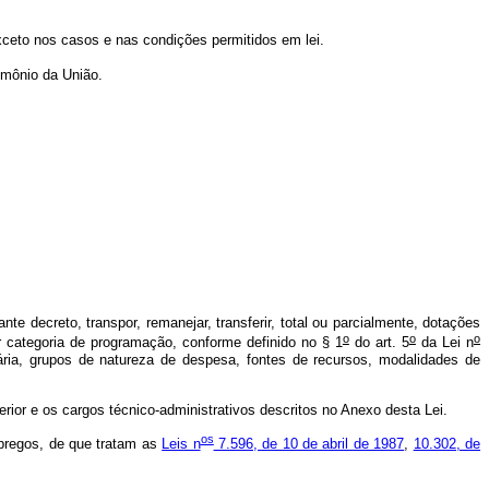
xceto nos casos e nas condições permitidos em lei.
rimônio da União.
e decreto, transpor, remanejar, transferir, total ou parcialmente, dotações
o
o
o
r categoria de programação, conforme definido no § 1
do art. 5
da Lei n
ária, grupos de natureza de despesa, fontes de recursos, modalidades de
ior e os cargos técnico-administrativos descritos no Anexo desta Lei.
os
pregos, de que tratam as
Leis n
7.596, de 10 de abril de 1987
,
10.302, de