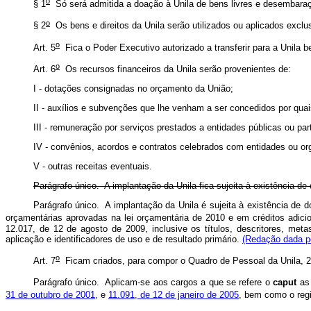
o
§ 1
Só será admitida a doação à Unila de bens livres e desembara
o
§ 2
Os bens e direitos da Unila serão utilizados ou aplicados excl
o
Art. 5
Fica o Poder Executivo autorizado a transferir para a Unila 
o
Art. 6
Os recursos financeiros da Unila serão provenientes de:
I - dotações consignadas no orçamento da União;
II - auxílios e subvenções que lhe venham a ser concedidos por quai
III - remuneração por serviços prestados a entidades públicas ou par
IV - convênios, acordos e contratos celebrados com entidades ou or
V - outras receitas eventuais.
Parágrafo único. A implantação da Unila fica sujeita à existência d
Parágrafo único. A implantação da Unila é sujeita à existência de d
orçamentárias aprovadas na lei orçamentária de 2010 e em créditos adicio
12.017, de 12 de agosto de 2009, inclusive os títulos, descritores, me
aplicação e identificadores de uso e de resultado primário.
(Redação dada pe
o
Art. 7
Ficam criados, para compor o Quadro de Pessoal da Unila, 250
Parágrafo único. Aplicam-se aos cargos a que se refere o
caput
as 
31 de outubro de 2001
, e
11.091, de 12 de janeiro de 2005
, bem como o regi