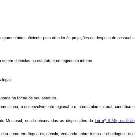
 orçamentária suficiente para atender às projeções de despesa de pessoal e
a serem definidas no estatuto e no regimento interno.
s legais.
antada na forma de seu estatuto.
americana, o desenvolvimento regional e o intercâmbio cultural, científico e
o
ou do Mercosul, sendo observadas as disposições da
Lei n
8.745, de 9 de
rtuguesa como em língua espanhola, versando sobre temas e abordagens que