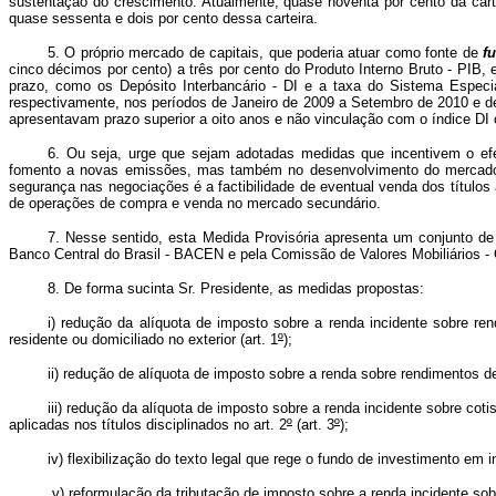
sustentação do crescimento. Atualmente, quase noventa por cento da car
quase sessenta e dois por cento dessa carteira.
5. O próprio mercado de capitais, que poderia atuar como fonte de
f
cinco décimos por cento) a três por cento do Produto Interno Bruto - PIB
prazo, como os Depósito Interbancário - DI e a taxa do Sistema Especi
respectivamente, nos períodos de Janeiro de 2009 a Setembro de 2010 e de
apresentavam prazo superior a oito anos e não vinculação com o índice DI 
6. Ou seja, urge que sejam adotadas medidas que incentivem o ef
fomento a novas emissões, mas também no desenvolvimento do mercado sec
segurança nas negociações é a factibilidade de eventual venda dos título
de operações de compra e venda no mercado secundário.
7. Nesse sentido, esta Medida Provisória apresenta um conjunto 
Banco Central do Brasil - BACEN e pela Comissão de Valores Mobiliários - 
8. De forma sucinta Sr. Presidente, as medidas propostas:
i) redução da alíquota de imposto sobre a renda incidente sobre ren
residente ou domiciliado no exterior (art. 1
º
);
ii) redução de alíquota de imposto sobre a renda sobre rendimentos de 
iii) redução da alíquota de imposto sobre a renda incidente sobre co
aplicadas nos títulos disciplinados no art. 2
º
(art. 3
º
);
iv) flexibilização do texto legal que rege o fundo de investimento em in
v) reformulação da tributação de imposto sobre a renda incidente sobr