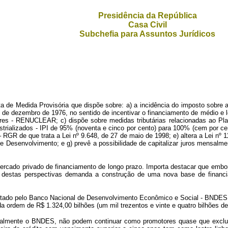
Presidência da República
Casa Civil
Subchefia para Assuntos Jurídicos
P
de Medida Provisória que dispõe sobre: a) a incidência do imposto sobre a 
 de dezembro de 1976, no sentido de incentivar o financiamento de médio e lo
es - RENUCLEAR; c) dispõe sobre medidas tributárias relacionadas ao Plan
strializados - IPI de 95% (noventa e cinco por cento) para 100% (cem por c
RGR de que trata a Lei nº 9.648, de 27 de maio de 1998; e) altera a Lei nº 1
 Desenvolvimento; e g) prevê a possibilidade de capitalizar juros mensalm
mercado privado de financiamento de longo prazo. Importa destacar que embo
 destas perspectivas demanda a construção de uma nova base de financi
itado pelo Banco Nacional de Desenvolvimento Econômico e Social - BNDES, i
ordem de R$ 1.324,00 bilhões (um mil trezentos e vinte e quatro bilhões de 
cipalmente o BNDES, não podem continuar como promotores quase que exclus