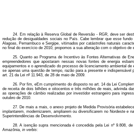
24. Em relação à Reserva Global de Reversão - RGR, deve ser desta
redução de desigualdades sociais no País. Cabe lembrar que esse fundo fo
Alagoas, Pernambuco e Sergipe, vitimados por catástrofes naturais carac
no final do exercício de 2010, propomos a sua alteração com o objetivo de 
25. Quanto ao Programa de Incentivo às Fontes Alternativas de En
empreendedores que apostaram nessas novas fontes de energia esbarro
equipamentos e o aprendizado do processo de licenciamento ambiental de 
se apenas uma questão de tempo, razão para a presente e indispensável p
art. 21 da Lei n
º
11.943, de 28 de maio de 2009.
26. Por fim, eEm cumprimento do disposto no art. 14 da Lei Complem
de receita de dois bilhões e oitocentos e três milhões de reais, advinda d
as operações de câmbio realizadas por investidor estrangeiro para ingres
outubro de 2010.
27. De mais a mais, o anexo projeto de Medida Provisória estabel
implantarem, modernizarem, ampliarem ou diversificarem no Nordeste e n
Superintendências de Desenvolvimento.
28. A isenção supra mencionada é concedida pela Lei nº 9.808, de 
Amazônia,
in verbis
: