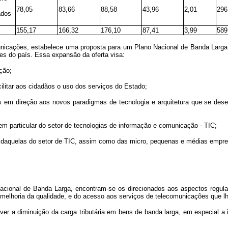
78,05
83,66
88,58
43,96
2,01
296
ados
155,17
166,32
176,10
87,41
3,99
589
icações, estabelece uma proposta para um Plano Nacional de Banda Larga, c
es do país. Essa expansão da oferta visa:
ção;
ilitar aos cidadãos o uso dos serviços do Estado;
ís em direção aos novos paradigmas de tecnologia e arquitetura que se de
, em particular do setor de tecnologias de informação e comunicação - TIC;
al daquelas do setor de TIC, assim como das micro, pequenas e médias emp
cional de Banda Larga, encontram-se os direcionados aos aspectos regulat
 melhoria da qualidade, e do acesso aos serviços de telecomunicações que lh
omover a diminuição da carga tributária em bens de banda larga, em especia