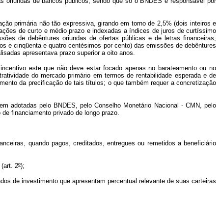
has oriundas de bancos públicos, sendo que só o BNDES é responsável por
ão primária não tão expressiva, girando em torno de 2,5% (dois inteiros e
ações de curto e médio prazo e indexadas a índices de juros de curtíssimo
es de debêntures oriundas de ofertas públicas e de letras financeiras,
ros e cinqüenta e quatro centésimos por cento) das emissões de debêntures
isadas apresentava prazo superior a oito anos.
 incentivo este que não deve estar focado apenas no barateamento ou no
ratividade do mercado primário em termos de rentabilidade esperada e de
ento da precificação de tais títulos; o que também requer a concretização
erem adotadas pelo BNDES, pelo Conselho Monetário Nacional - CMN, pelo
 de financiamento privado de longo prazo.
anceiras, quando pagos, creditados, entregues ou remetidos a beneficiário
(art. 2
º
);
undos de investimento que apresentam percentual relevante de suas carteiras