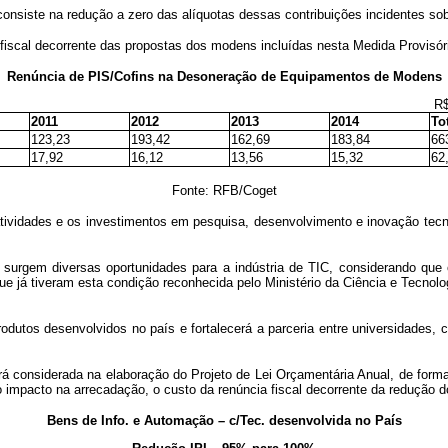
siste na redução a zero das alíquotas dessas contribuições incidentes sobr
 fiscal decorrente das propostas dos modens incluídas nesta Medida Provisó
Renúncia de PIS/Cofins na Desoneração de Equipamentos de Modens
R$ milhõe
2011
2012
2013
2014
To
123,23
193,42
162,69
183,84
66
17,92
16,12
13,56
15,32
62
Fonte: RFB/Coget
 atividades e os investimentos em pesquisa, desenvolvimento e inovação tec
urgem diversas oportunidades para a indústria de TIC, considerando que 
e já tiveram esta condição reconhecida pelo Ministério da Ciência e Tecnolog
odutos desenvolvidos no país e fortalecerá a parceria entre universidades, 
será considerada na elaboração do Projeto de Lei Orçamentária Anual, de forma
ao impacto na arrecadação, o custo da renúncia fiscal decorrente da redução 
Bens de Info. e Automação – c/Tec. desenvolvida no País