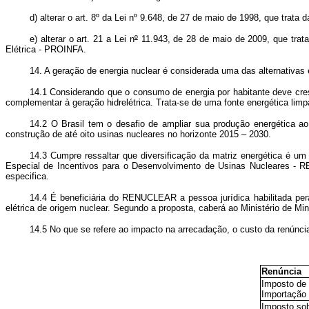
d) alterar o art. 8º da Lei nº 9.648, de 27 de maio de 1998, que trat
e) alterar o art. 21 a Lei n
º
11.943, de 28 de maio de 2009, que trata 
Elétrica - PROINFA.
14. A geração de energia nuclear é considerada uma das alternativas e
14.1 Considerando que o consumo de energia por habitante deve cres
complementar à geração hidrelétrica. Trata-se de uma fonte energética lim
14.2 O Brasil tem o desafio de ampliar sua produção energética ao
construção de até oito usinas nucleares no horizonte 2015 – 2030.
14.3 Cumpre ressaltar que diversificação da matriz energética é um
Especial de Incentivos para o Desenvolvimento de Usinas Nucleares -
especifica.
14.4 É beneficiária do RENUCLEAR a pessoa jurídica habilitada pera
elétrica de origem nuclear. Segundo a proposta, caberá ao Ministério de Min
14.5 No que se refere ao impacto na arrecadação, o custo da renúnc
Renúncia
Imposto de
Importação -
Imposto so