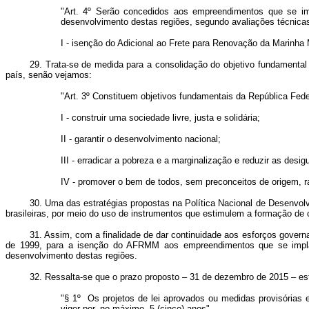
"Art. 4º Serão concedidos aos empreendimentos que se im
desenvolvimento destas regiões, segundo avaliações técnica
I - isenção do Adicional ao Frete para Renovação da Marinha
29. Trata-se de medida para a consolidação do objetivo fundamental 
país, senão vejamos:
"Art. 3º Constituem objetivos fundamentais da República Feder
I - construir uma sociedade livre, justa e solidária;
II - garantir o desenvolvimento nacional;
III - erradicar a pobreza e a marginalização e reduzir as desig
IV - promover o bem de todos, sem preconceitos de origem, ra
30. Uma das estratégias propostas na Política Nacional de Desenvolv
brasileiras, por meio do uso de instrumentos que estimulem a formação de 
31. Assim, com a finalidade de dar continuidade aos esforços govern
de 1999, para a isenção do AFRMM aos empreendimentos que se implan
desenvolvimento destas regiões.
32. Ressalta-se que o prazo proposto – 31 de dezembro de 2015 – est
"§ 1º Os projetos de lei aprovados ou medidas provisórias
viger por, no máximo, 5 (cinco) anos".