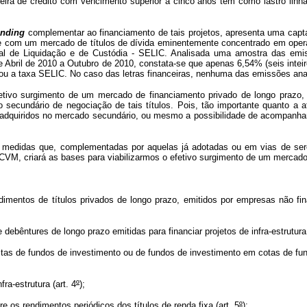
teira de crédito com vencimento superior a cinco anos tem como lastro lin
unding
complementar ao financiamento de tais projetos, apresenta uma captaç
, e com um mercado de títulos de dívida eminentemente concentrado em oper
al de Liquidação e de Custódia - SELIC. Analisada uma amostra das emissõ
 Abril de 2010 a Outubro de 2010, constata-se que apenas 6,54% (seis intei
ou a taxa SELIC. No caso das letras financeiras, nenhuma das emissões anal
etivo surgimento de um mercado de financiamento privado de longo prazo,
undário de negociação de tais títulos. Pois, tão importante quanto a at
s adquiridos no mercado secundário, ou mesmo a possibilidade de acompanham
de medidas que, complementadas por aquelas já adotadas ou em vias de s
CVM, criará as bases para viabilizarmos o efetivo surgimento de um mercado
dimentos de títulos privados de longo prazo, emitidos por empresas não fin
debêntures de longo prazo emitidas para financiar projetos de infra-estrutura 
tistas de fundos de investimento ou de fundos de investimento em cotas de f
fra-estrutura (art. 4
º
);
e os rendimentos periódicos dos títulos de renda fixa (art. 5
º
);