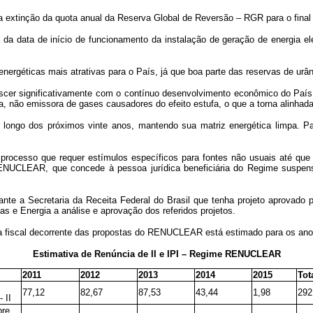
a da extinção da quota anual da Reserva Global de Reversão – RGR para o final
da data de início de funcionamento da instalação de geração de energia elé
nergéticas mais atrativas para o País, já que boa parte das reservas de urân
cer significativamente com o contínuo desenvolvimento econômico do País, a
pa, não emissora de gases causadores do efeito estufa, o que a torna alinha
 longo dos próximos vinte anos, mantendo sua matriz energética limpa. Pa
 processo que requer estímulos específicos para fontes não usuais até que 
 RENUCLEAR, que concede à pessoa jurídica beneficiária do Regime suspe
nte a Secretaria da Receita Federal do Brasil que tenha projeto aprovado p
as e Energia a análise e aprovação dos referidos projetos.
ia fiscal decorrente das propostas do RENUCLEAR está estimado para os ano
Estimativa de Renúncia de II e IPI – Regime RENUCLEAR
2011
2012
2013
2014
2015
Tot
77,12
82,67
87,53
43,44
1,98
292
 II
bre