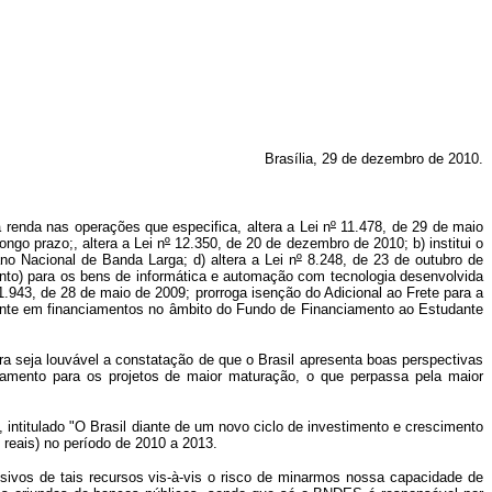
Brasília, 29 de dezembro de 2010.
renda nas operações que especifica, altera a Lei n
º
11.478, de 29 de maio
ngo prazo;, altera a Lei n
º
12.350, de 20 de dezembro de 2010; b) institui o
o Nacional de Banda Larga; d) altera a Lei n
º
8.248, de 23 de outubro de
ento) para os bens de informática e automação com tecnologia desenvolvida
1.943, de 28 de maio de 2009; prorroga isenção do Adicional ao Frete para a
ente em financiamentos no âmbito do Fundo de Financiamento ao Estudante
ra seja louvável a constatação de que o Brasil apresenta boas perspectivas
amento para os projetos de maior maturação, o que perpassa pela maior
ntitulado "O Brasil diante de um novo ciclo de investimento e crescimento
reais) no período de 2010 a 2013.
ivos de tais recursos vis-à-vis o risco de minarmos nossa capacidade de