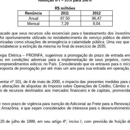
Redução IPI – 95% para 100%
R$ milhões
Renúncia
2011
2012
Anual
87,50
96,47
Mensal
7,29
8,04
cado que seus recursos são essenciais para o barateamento dos investimen
i oportunamente utilizado no restabelecimento do serviço público de eletr
terizadas como situações de emergência e calamidade pública. Uma vez que 
estabelecer a extinção da mesma no final do exercício de 2035.
ergia Elétrica – PROINFA, sugerimos a prorrogação do prazo de entrada e
u em condições adversas para a implementação de seus projetos, como 
empreendimentos eólicos no País. Considerando que os entraves para o iníci
roposta de prorrogação por até mais um ano para sua entrada em operação, i
entar nº 101, de 4 de maio de 2000, o impacto das presentes medidas para o
as alterações de alíquotas do Imposto sobre Operações de Crédito, Câmbio e S
so de recursos destinados aos mercados financeiro e de capitais, promovid
ece novo prazo de vigência para isenção do Adicional ao Frete para a Ren
a Amazônia, e que sejam considerados de interesse para o desenvolvimento 
20 de julho de 1999, em seu artigo 4º, inciso I, com previsão de fruição