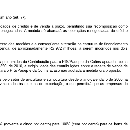
um ano (art. 7
º
).
ercados de crédito e de venda a prazo, permitindo sua recomposição como
renegociadas. A medida só abarcará as operações renegociadas de crédito
esso das medidas e a conseqüente alteração na estrutura de financiamento
azenda, de aproximadamente R$ 972 milhões, a serem incorridos nos dois
s presumidos da Contribuição para o PIS/Pasep e da Cofins apurados pelas
350, de 2010, a exigibilidade das contribuições sobre a receita de venda de
 para o PIS/Pasep e da Cofins acaso não adotada a medida ora proposta.
pelo setor de avicultura e suinocultura desde o ano-calendário de 2006 na
vinculados às receitas de exportação, o que permitirá que as empresas do
5% (noventa e cinco por cento) para 100% (cem por cento) para os bens de