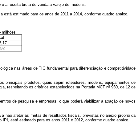
e a receita bruta de venda a varejo de modens.
ria está estimado para os anos de 2011 a 2014, conforme quadro abaixo.
s
tal
3,17
,92
nológica nas áreas de TIC fundamental para diferenciação e competitividade
os principais produtos, quais sejam roteadores, modens, equipamentos de
ia, respeitando os critérios estabelecidos na Portaria MCT n
º
950, de 12 de
centros de pesquisa e empresas, o que poderá viabilizar a atração de novos
 a não afetar as metas de resultados fiscais, previstas no anexo próprio da
do IPI, está estimado para os anos 2011 e 2012, conforme quadro abaixo.