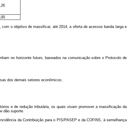
,26
,00
om o objetivo de massificar, até 2014, a oferta de acessos banda larga e
senham no horizonte futuro, baseados na comunicação sobre o Protocolo de
resas dos demais setores econômicos;
órios e de redução tributária, os quais visam promover a massificação da
e dão suporte.
l a incidência da Contribuição para o PIS/PASEP e da COFINS, à semelhança