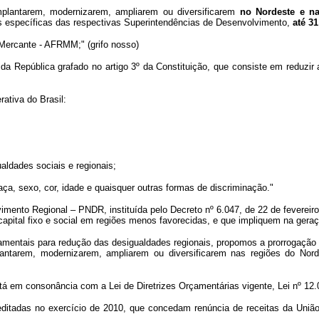
plantarem, modernizarem, ampliarem ou diversificarem
no Nordeste e n
s específicas das respectivas Superintendências de Desenvolvimento,
até 3
 Mercante - AFRMM;" (grifo nosso)
da República grafado no artigo 3º da Constituição, que consiste em reduzir
ativa do Brasil:
ualdades sociais e regionais;
ça, sexo, cor, idade e quaisquer outras formas de discriminação."
imento Regional – PNDR, instituída pelo Decreto nº 6.047, de 22 de fevereir
capital fixo e social em regiões menos favorecidas, e que impliquem na gera
amentais para redução das desigualdades regionais, propomos a prorrogação 
tarem, modernizarem, ampliarem ou diversificarem nas regiões do Norde
á em consonância com a Lei de Diretrizes Orçamentárias vigente, Lei nº 12.0
 editadas no exercício de 2010, que concedam renúncia de receitas da Uniã