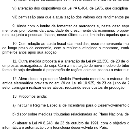
vi) alteração dos dispositivos da Lei n
º
6.404, de 1976, que disciplina 
vii) permissão para que a atualização dos valores dos rendimentos peri
9. Ainda com o intuito de fomentar os mercados e, neste caso espe
membros promotores da capacidade de crescimento da economia, propõe-se
rural ou junto a pessoas físicas, nesse último caso, limitadas àquelas que a
10. Com relação ao custo fiscal das medidas, esse se apresenta mu
de longo prazo da economia, com a renúncia atingindo o montante, conf
primeiros anos após sua adoção.
11. Outra medida proposta é a alteração da Lei n
º
12.350, de 20 de d
empresas esmagadoras de soja. Com a instituição de novo modelo de tributa
farelo de soja destinado à preparação de rações animais passou a estar su
12. Além disso, a presente Medida Provisória monetiza o estoque de 
antiga sistemática prevista no art. 8
º
da Lei n
º
10.925, de 23 de julho de 
setor consigam realizar estes ativos, reduzindo seus custos de produção.
13. Propomos ainda:
a) instituir o Regime Especial de Incentivos para o Desenvolvimen
b) dispor sobre medidas tributárias relacionadas ao Plano Nacional d
c) alterar a Lei n
º
8.248, de 23 de outubro de 1991, com o objetivo d
informática e automação com tecnologia desenvolvida no País.