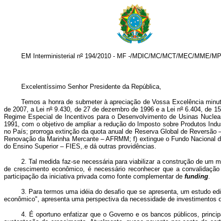
EM Interministerial n
º
194/2010 - MF -/MDIC/MC/MCT/MEC/MME/M
Excelentíssimo Senhor Presidente da República,
Temos a honra de submeter à apreciação de Vossa Excelência minuta 
de 2007, a Lei n
º
9.430, de 27 de dezembro de 1996 e a Lei n
º
6.404, de 15
Regime Especial de Incentivos para o Desenvolvimento de Usinas Nuclear
1991, com o objetivo de ampliar a redução do Imposto sobre Produtos Indu
no País; prorroga extinção da quota anual de Reserva Global de Reversão – 
Renovação da Marinha Mercante – AFRMM; f) extingue o Fundo Nacional de
do Ensino Superior – FIES,.e dá outras providências.
2. Tal medida faz-se necessária para viabilizar a construção de um 
de crescimento econômico, é necessário reconhecer que a convalidação
participação da iniciativa privada como fonte complementar de
funding
.
3. Para termos uma idéia do desafio que se apresenta, um estudo ed
econômico", apresenta uma perspectiva da necessidade de investimentos da 
4. É oportuno enfatizar que o Governo e os bancos públicos, prin