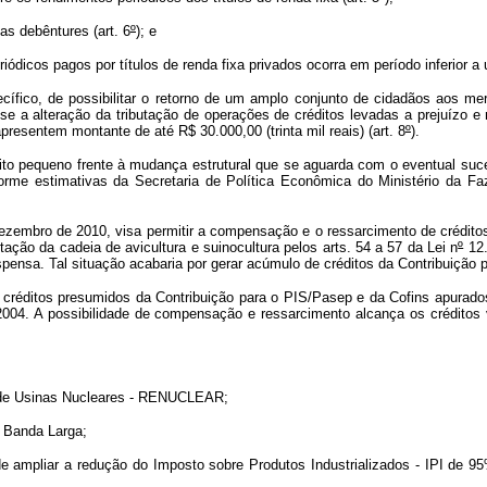
as debêntures (art. 6
º
); e
ódicos pagos por títulos de renda fixa privados ocorra em período inferior a 
cífico, de possibilitar o retorno de um amplo conjunto de cidadãos aos m
 a alteração da tributação de operações de créditos levadas a prejuízo e 
presentem montante de até R$ 30.000,00 (trinta mil reais) (art. 8
º
).
ito pequeno frente à mudança estrutural que se aguarda com o eventual suc
orme estimativas da Secretaria de Política Econômica do Ministério da F
ezembro de 2010, visa permitir a compensação e o ressarcimento de crédito
ção da cadeia de avicultura e suinocultura pelos arts. 54 a 57 da Lei n
º
12.
spensa. Tal situação acabaria por gerar acúmulo de créditos da Contribuição
créditos presumidos da Contribuição para o PIS/Pasep e da Cofins apurados 
2004. A possibilidade de compensação e ressarcimento alcança os créditos 
to de Usinas Nucleares - RENUCLEAR;
e Banda Larga;
e ampliar a redução do Imposto sobre Produtos Industrializados - IPI de 9