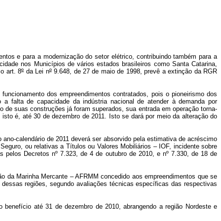
tos e para a modernização do setor elétrico, contribuindo também para a
icidade nos Municípios de vários estados brasileiros como Santa Catarina,
o art. 8
º
da Lei n
º
9.648, de 27 de maio de 1998, prevê a extinção da RGR
m funcionamento dos empreendimentos contratados, pois o pioneirismo dos
a falta de capacidade da indústria nacional de atender à demanda por
o de suas construções já foram superados, sua entrada em operação torna-
sto é, até 30 de dezembro de 2011. Isto se dará por meio da alteração do
 ano-calendário de 2011 deverá ser absorvido pela estimativa de acréscimo
eguro, ou relativas a Títulos ou Valores Mobiliários – IOF, incidente sobre
as pelos Decretos nº 7.323, de 4 de outubro de 2010, e nº 7.330, de 18 de
ovação da Marinha Mercante – AFRMM concedido aos empreendimentos que se
dessas regiões, segundo avaliações técnicas específicas das respectivas
 do benefício até 31 de dezembro de 2010, abrangendo a região Nordeste e