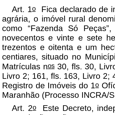
o
Art. 1
Fica declarado de in
agrária, o imóvel rural deno
como “Fazenda Só Peças”, c
novecentos e vinte e sete he
trezentos e oitenta e um hec
centiares, situado no Municí
os
Matrículas n
30, fls. 30, Livr
Livro 2; 161, fls. 163, Livro 2;
o
Registro de Imóveis do 1
Ofí
Maranhão (Processo INCRA/S
o
Art. 2
Este Decreto, inde