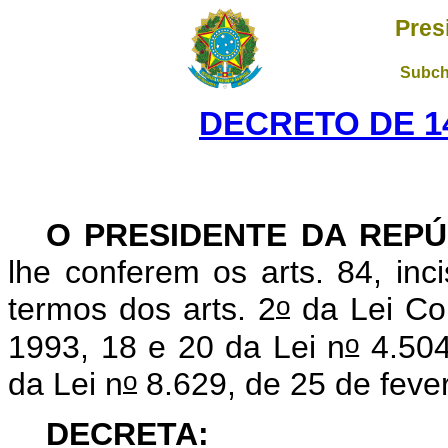
Pres
Subch
DECRETO DE 14
O PRESIDENTE DA REPÚ
lhe conferem os arts. 84, inc
o
termos dos arts. 2
da Lei Co
o
1993, 18 e 20 da Lei n
4.504
o
da Lei n
8.629, de 25 de feve
DECRETA: