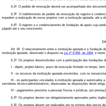
o
§ 2
O pedido de renovação deverá ser acompanhado dos documentos pr
o
§ 3
O indeferimento do pedido de renovação do registro e credenci
impedem a realização de novos projetos com a instituição apoiada, até a o
o
§ 4
O registro e o credenciamento de fundação de apoio cujo pedid
julgado até o seu vencimento.
DA
o
Art. 6
O relacionamento entre a instituição apoiada e a fundação de 
instituição apoiada, observado o disposto na
Lei nº 8.958, de 1994,
e neste 
o
§ 1
Os projetos desenvolvidos com a participação das fundações de
I - objeto, projeto básico, prazo de execução limitado no tempo, be
II - os recursos da instituição apoiada envolvidos, com os ressarcim
III - os participantes vinculados à instituição apoiada e autorizados a
servidores técnico-administrativos, observadas as disposições deste artig
IV - pagamentos previstos a pessoas físicas e jurídicas, por prest
o
§ 2
Os projetos devem ser obrigatoriamente aprovados pelos órgãos c
o
§ 3
Os projetos devem ser realizados por no mínimo dois terços de p