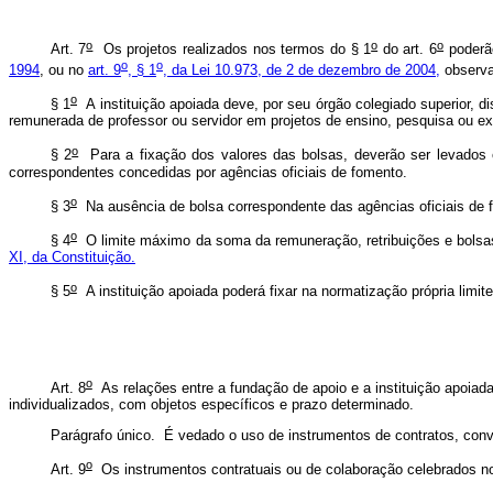
o
o
o
Art. 7
Os projetos realizados nos termos do § 1
do art. 6
poderão
o
o
1994
, ou no
art. 9
, § 1
, da Lei 10.973, de 2 de dezembro de 2004,
observa
o
§ 1
A instituição apoiada deve, por seu órgão colegiado superior, di
remunerada de professor ou servidor em projetos de ensino, pesquisa ou e
o
§ 2
Para a fixação dos valores das bolsas, deverão ser levados e
correspondentes concedidas por agências oficiais de fomento.
o
§ 3
Na ausência de bolsa correspondente das agências oficiais de fo
o
§ 4
O limite máximo da soma da remuneração, retribuições e bolsas 
XI, da Constituição.
o
§ 5
A instituição apoiada poderá fixar na normatização própria limite 
o
Art. 8
As relações entre a fundação de apoio e a instituição apoiada 
individualizados, com objetos específicos e prazo determinado.
Parágrafo único. É vedado o uso de instrumentos de contratos, convê
o
Art. 9
Os instrumentos contratuais ou de colaboração celebrados no