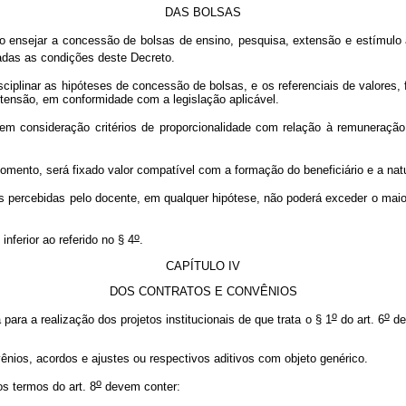
DAS BOLSAS
 ensejar a concessão de bolsas de ensino, pesquisa, extensão e estímulo
das as condições deste Decreto.
sciplinar as hipóteses de concessão de bolsas, e os referenciais de valores, 
xtensão, em conformidade com a legislação aplicável.
m consideração critérios de proporcionalidade com relação à remuneração r
mento, será fixado valor compatível com a formação do beneficiário e a natu
percebidas pelo docente, em qualquer hipótese, não poderá exceder o maior 
o
inferior ao referido no § 4
.
CAPÍTULO IV
DOS CONTRATOS E CONVÊNIOS
o
o
para a realização dos projetos institucionais de que trata o § 1
do art. 6
dev
nios, acordos e ajustes ou respectivos aditivos com objeto genérico.
o
s termos do art. 8
devem conter: