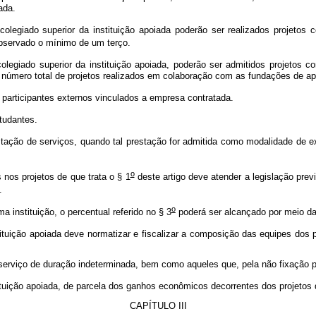
ada.
legiado superior da instituição apoiada poderão ser realizados projetos
observado o mínimo de um terço.
egiado superior da instituição apoiada, poderão ser admitidos projetos co
o número total de projetos realizados em colaboração com as fundações de ap
 participantes externos vinculados a empresa contratada.
tudantes.
stação de serviços, quando tal prestação for admitida como modalidade de e
o
 nos projetos de que trata o § 1
deste artigo deve atender a legislação previ
.
o
 instituição, o percentual referido no § 3
poderá ser alcançado por meio da
tituição apoiada deve normatizar e fiscalizar a composição das equipes dos 
erviço de duração indeterminada, bem como aqueles que, pela não fixação pr
ituição apoiada, de parcela dos ganhos econômicos decorrentes dos projetos d
CAPÍTULO III