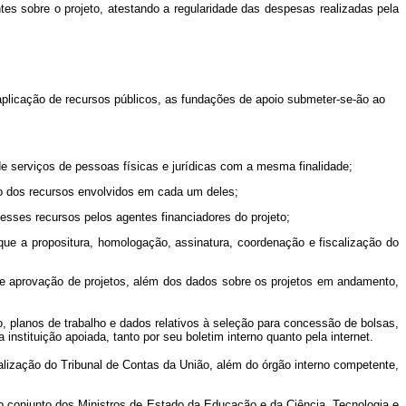
es sobre o projeto, atestando a regularidade das despesas realizadas pela
aplicação de recursos públicos, as fundações de apoio submeter-se-ão ao
de serviços de pessoas físicas e jurídicas com a mesma finalidade;
nto dos recursos envolvidos em cada um deles;
desses recursos pelos agentes financiadores do projeto;
ue a propositura, homologação, assinatura, coordenação e fiscalização do
de aprovação de projetos, além dos dados sobre os projetos em andamento,
 planos de trabalho e dados relativos à seleção para concessão de bolsas,
nstituição apoiada, tanto por seu boletim interno quanto pela internet.
lização do Tribunal de Contas da União, além do órgão interno competente,
to conjunto dos Ministros de Estado da Educação e da Ciência, Tecnologia e