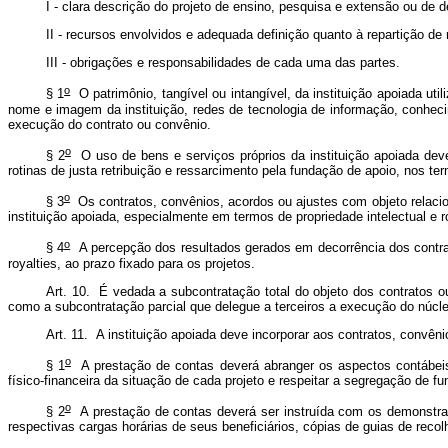
I - clara descrição do projeto de ensino, pesquisa e extensão ou de de
II - recursos envolvidos e adequada definição quanto à repartição de
III - obrigações e responsabilidades de cada uma das partes.
o
§ 1
O patrimônio, tangível ou intangível, da instituição apoiada uti
nome e imagem da instituição, redes de tecnologia de informação, conhe
execução do contrato ou convênio.
o
§ 2
O uso de bens e serviços próprios da instituição apoiada dev
rotinas de justa retribuição e ressarcimento pela fundação de apoio, nos t
o
§ 3
Os contratos, convênios, acordos ou ajustes com objeto relacio
instituição apoiada, especialmente em termos de propriedade intelectual e r
o
§ 4
A percepção dos resultados gerados em decorrência dos contrat
royalties, ao prazo fixado para os projetos.
Art. 10. É vedada a subcontratação total do objeto dos contratos
como a subcontratação parcial que delegue a terceiros a execução do núcle
Art. 11. A instituição apoiada deve incorporar aos contratos, convê
o
§ 1
A prestação de contas deverá abranger os aspectos contábeis,
físico-financeira da situação de cada projeto e respeitar a segregação de f
o
§ 2
A prestação de contas deverá ser instruída com os demonstrat
respectivas cargas horárias de seus beneficiários, cópias de guias de recol