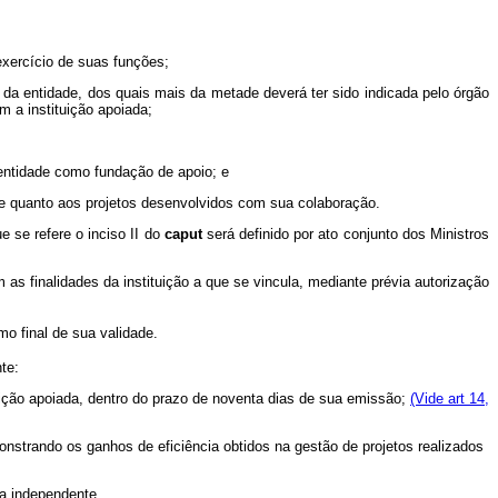
exercício de suas funções;
 da entidade, dos quais mais da metade deverá ter sido indicada pelo órgão
m a instituição apoiada;
 entidade como fundação de apoio; e
te quanto aos projetos desenvolvidos com sua colaboração.
se refere o inciso II do
caput
será definido por ato conjunto dos Ministros
s finalidades da instituição a que se vincula, mediante prévia autorização
o final de sua validade.
te:
ituição apoiada, dentro do prazo de noventa dias de sua emissão;
(Vide art 14,
onstrando os ganhos de eficiência obtidos na gestão de projetos realizados
ia independente.