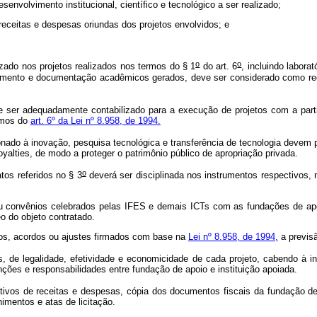
senvolvimento institucional, científico e tecnológico a ser realizado;
 receitas e despesas oriundas dos projetos envolvidos; e
o
o
lizado nos projetos realizados nos termos do § 1
do art. 6
, incluindo labora
cimento e documentação acadêmicos gerados, deve ser considerado como recu
e ser adequadamente contabilizado para a execução de projetos com a part
ermos do
art. 6º da Lei nº 8.958, de 1994.
nado à inovação, pesquisa tecnológica e transferência de tecnologia devem 
oyalties, de modo a proteger o patrimônio público de apropriação privada.
o
os referidos no § 3
deverá ser disciplinada nos instrumentos respectivos, 
 ou convênios celebrados pelas IFES e demais ICTs com as fundações de a
o do objeto contratado.
nios, acordos ou ajustes firmados com base na
Lei nº 8.958, de 1994,
a previsã
 de legalidade, efetividade e economicidade de cada projeto, cabendo à 
unções e responsabilidades entre fundação de apoio e instituição apoiada.
ivos de receitas e despesas, cópia dos documentos fiscais da fundação d
himentos e atas de licitação.