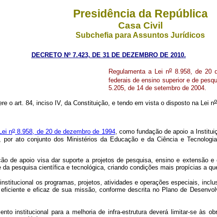
Presidência da República
Casa Civil
Subchefia para Assuntos Jurídicos
DECRETO Nº 7.423, DE 31 DE DEZEMBRO DE 2010.
o
Regulamenta a Lei n
8.958, de 20 d
federais de ensino superior e de pesqu
5.205, de 14 de setembro de 2004.
o
ere o art. 84, inciso IV, da Constituição, e tendo em vista o disposto na Lei n
o
ei n
8.958, de 20 de dezembro de 1994
, como fundação de apoio a Institui
, por ato conjunto dos Ministérios da Educação e da Ciência e Tecnologia,
 de apoio visa dar suporte a projetos de pesquisa, ensino e extensão e de
e da pesquisa científica e tecnológica, criando condições mais propícias a q
titucional os programas, projetos, atividades e operações especiais, inclusiv
iciente e eficaz de sua missão, conforme descrita no Plano de Desenvolvi
 institucional para a melhoria de infra-estrutura deverá limitar-se às ob