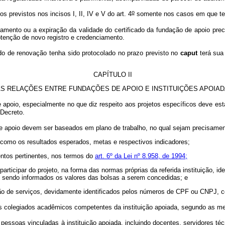
o
evistos nos incisos I, II, IV e V do art. 4
somente nos casos em que ten
amento ou a expiração da validade do certificado da fundação de apoio prec
btenção de novo registro e credenciamento.
o de renovação tenha sido protocolado no prazo previsto no
caput
terá sua 
CAPÍTULO II
S RELAÇÕES ENTRE FUNDAÇÕES DE APOIO E INSTITUIÇÕES APOIA
apoio, especialmente no que diz respeito aos projetos específicos deve esta
Decreto.
 apoio devem ser baseados em plano de trabalho, no qual sejam precisament
m como os resultados esperados, metas e respectivos indicadores;
entos pertinentes, nos termos do
art. 6º da Lei nº 8.958, de 1994;
 participar do projeto, na forma das normas próprias da referida instituição, i
o, sendo informados os valores das bolsas a serem concedidas; e
ação de serviços, devidamente identificados pelos números de CPF ou CNPJ, 
olegiados acadêmicos competentes da instituição apoiada, segundo as mesmas 
essoas vinculadas à instituição apoiada, incluindo docentes, servidores téc