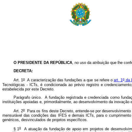
O PRESIDENTE DA REPÚBLICA
, no uso da atribuição que lhe conf
DECRETA:
o
o
Art. 1
A caracterização das fundações a que se refere o
art. 1
da L
Tecnológicas - ICTs, é condicionada ao prévio registro e credenciamento
estabelecida por este Decreto.
Parágrafo único. A fundação registrada e credenciada como fundação
instituições apoiadas e, primordialmente, ao desenvolvimento da inovação 
o
Art. 2
Para os fins deste Decreto, entende-se por desenvolvimento ins
mensurável das condições das IFES e demais ICTs, para o cumprimento ef
genéricos, desvinculados de projetos específicos.
o
§ 1
A atuação da fundação de apoio em projetos de desenvolvimento