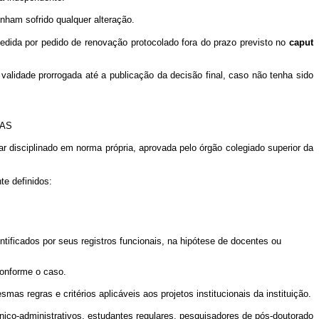
ham sofrido qualquer alteração.
edida por pedido de renovação protocolado fora do prazo previsto no
caput
validade prorrogada até a publicação da decisão final, caso não tenha sido
DAS
r disciplinado em norma própria, aprovada pelo órgão colegiado superior da
e definidos:
dentificados por seus registros funcionais, na hipótese de docentes ou
conforme o caso.
regras e critérios aplicáveis aos projetos institucionais da instituição.
nico-administrativos, estudantes regulares, pesquisadores de pós-doutorado