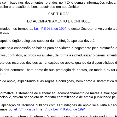
o
ção com base nos documentos referidos no § 2
e demais informações relevant
balho e a relação de bens adquiridos em seu âmbito.
CAPÍTULO V
DO ACOMPANHAMENTO E CONTROLE
firmados nos termos da
Lei nº 8.958, de 1994
, e deste Decreto, envolvendo a 
poiada.
caput
, o órgão colegiado superior da instituição apoiada deverá:
do que haja concessão de bolsas para servidores e pagamento pela prestação 
vênios, contratos, acordos ou ajustes, de forma a individualizar o gerenciame
ojeto dos recursos devidos às fundações de apoio, quando da disponibilidade 
ão dos contratos, bem como de sua prestação de contas, de modo a evitar q
r; e
ão de apoio, explicitando suas regras e condições, bem como a sistemática 
ormativa, sistemática de elaboração, acompanhamento de metas e avaliação,
iso V, devem ser objeto de registro centralizado e de ampla publicidade pela i
plicação de recursos públicos com as fundações de apoio se sujeita à fisca
termos do
art. 3º, incisos III
e
IV, da Lei nº 8.958, de 1994.
istrados em sistema de informação
online
específico, a ser disciplinado em a