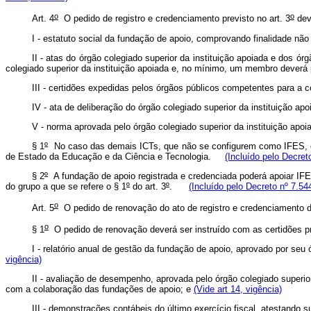
o
o
Art. 4
O pedido de registro e credenciamento previsto no art. 3
dev
I - estatuto social da fundação de apoio, comprovando finalidade n
II - atas do órgão colegiado superior da instituição apoiada e dos 
colegiado superior da instituição apoiada e, no mínimo, um membro deverá pr
III - certidões expedidas pelos órgãos públicos competentes para a c
IV - ata de deliberação do órgão colegiado superior da instituição 
V - norma aprovada pelo órgão colegiado superior da instituição ap
§ 1
º
No caso das demais ICTs, que não se configurem como IFES, o p
de Estado da Educação e da Ciência e Tecnologia.
(Incluído pelo Decret
§ 2
º
A fundação de apoio registrada e credenciada poderá apoiar IFES
do grupo a que se refere o § 1
º
do art. 3
º
.
(Incluído pelo Decreto nº 7.54
o
Art. 5
O pedido de renovação do ato de registro e credenciamento de
o
§ 1
O pedido de renovação deverá ser instruído com as certidões prev
I - relatório anual de gestão da fundação de apoio, aprovado por seu 
vigência)
II - avaliação de desempenho, aprovada pelo órgão colegiado superio
com a colaboração das fundações de apoio; e
(Vide art 14, vigência)
III - demonstrações contábeis do último exercício fiscal, atestando 