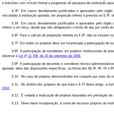
e bolsistas com vínculo formal a programas de pesquisa da instituição apoi
o
§ 4
Em casos devidamente justificados e aprovados pelo órgão co
o
vinculadas à instituição apoiada, em proporção inferior à prevista no § 3
, 
o
§ 5
Em casos devidamente justificados e aprovados pelo órgão col
inferior a um terço, desde que não ultrapassem o limite de dez por cento d
o
o
§ 6
Para o cálculo da proporção referida no § 3
, não se incluem os
o
§ 7
Em todos os projetos deve ser incentivada a participação de es
o
§ 8
A participação de estudantes em projetos institucionais de pre
o
observar a
Lei n
11.788, de 25 de setembro de 2008.
o
§ 9
A participação de docentes e servidores técnico-administrativos
o
o
o
o
apoiada, além das disposições específicas, na forma dos §§ 3
, 4
, 5
e 6
§ 10. No caso de projetos desenvolvidos em conjunto por mais de uma
o
§ 11. No âmbito dos projetos de que trata o § 1
deste artigo, a ins
2010.
§ 12. É vedada a realização de projetos baseados em prestação de s
§ 13. Deve haver incorporação, à conta de recursos próprios da inst