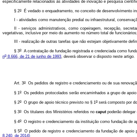
especificamente relacionados às atividades de inovação e pesquisa científi
o
§ 2
É vedado o enquadramento, no conceito de desenvolvimento inst
I - atividades como manutenção predial ou infraestrutural, conservaçã
II - serviços administrativos, como copeiragem, recepção, secretar
vegetativas, inclusive por meio do aumento no número total de funcionários
III - realização de outras tarefas que não estejam objetivamente defi
o
§ 3
A contratação de fundação registrada e credenciada como funda
o
n
8.666, de 21 de junho de 1993
, deverá observar o disposto neste artigo.
o
Art. 3
Os pedidos de registro e credenciamento ou de sua renovação 
o
§ 1
Os pedidos protocolados serão encaminhados a grupo de apoio té
o
o
§ 2
O grupo de apoio técnico previsto no § 1
será composto por doi
o
§ 3
Os titulares dos Ministérios referidos no
caput
poderão delegar 
o
§ 4
O registro e credenciamento da instituição como fundação de a
o
§ 5
O pedido de registro e credenciamento da fundação de apoio
8.240, de 2014)