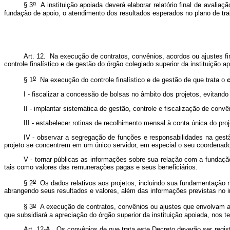
o
§ 3
A instituição apoiada deverá elaborar relatório final de avalia
fundação de apoio, o atendimento dos resultados esperados no plano de tra
Art. 12. Na execução de contratos, convênios, acordos ou ajustes 
controle finalístico e de gestão do órgão colegiado superior da instituição a
o
§ 1
Na execução do controle finalístico e de gestão de que trata o
I - fiscalizar a concessão de bolsas no âmbito dos projetos, evitan
II - implantar sistemática de gestão, controle e fiscalização de con
III - estabelecer rotinas de recolhimento mensal à conta única do pr
IV - observar a segregação de funções e responsabilidades na gest
projeto se concentrem em um único servidor, em especial o seu coordenado
V - tornar públicas as informações sobre sua relação com a fundaç
tais como valores das remunerações pagas e seus beneficiários.
o
§ 2
Os dados relativos aos projetos, incluindo sua fundamentação n
abrangendo seus resultados e valores, além das informações previstas no inc
o
§ 3
A execução de contratos, convênios ou ajustes que envolvam a a
que subsidiará a apreciação do órgão superior da instituição apoiada, nos 
Art. 12-A. Os convênios de que trata este Decreto deverão ser reg