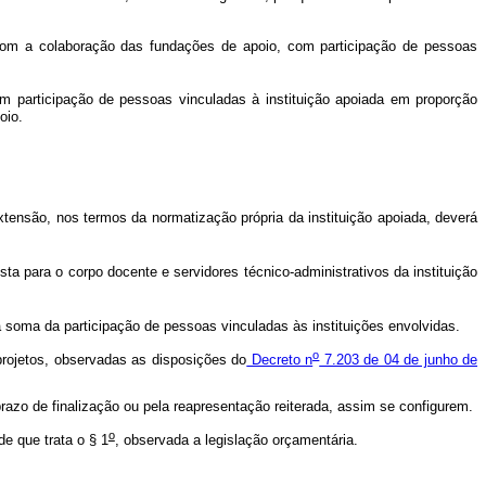
 com a colaboração das fundações de apoio, com participação de pessoas
m participação de pessoas vinculadas à instituição apoiada em proporção
oio.
xtensão, nos termos da normatização própria da instituição apoiada, deverá
sta para o corpo docente e servidores técnico-administrativos da instituição
 soma da participação de pessoas vinculadas às instituições envolvidas.
o
projetos, observadas as disposições do
Decreto n
7.203 de 04 de junho de
azo de finalização ou pela reapresentação reiterada, assim se configurem.
o
e que trata o § 1
, observada a legislação orçamentária.