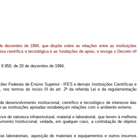
e dezembro de 1994, que dispõe sobre as relações entre as instituições
o
isa científica e tecnológica e as fundações de apoio, e revoga o Decreto n
8.958, de 20 de dezembro de 1994,
ções Federais de Ensino Superior - IFES e demais Instituições Científicas e
 nos termos do inciso III do art. 2
º
da referida Lei e da regulamentação
 desenvolvimento institucional, científico e tecnológico de interesse das
ue as instituições apoiadas estabeleçam relações com o ambiente externo.
e de natureza infraestrutural, material e laboratorial, que levem à melhoria
mento Institucional, vedada, em qualquer caso, a contratação de objetos
ras laboratoriais, aquisição de materiais e equipamentos e outros insumos