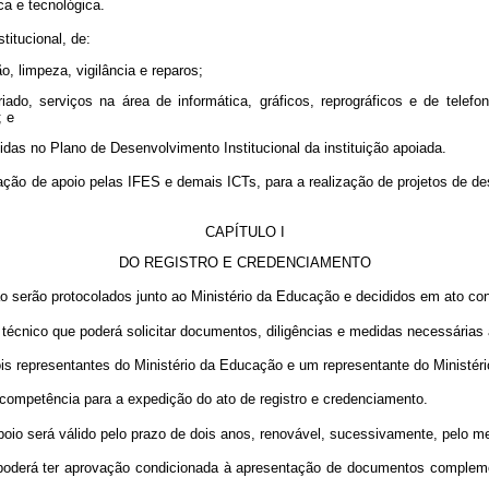
ca e tecnológica.
itucional, de:
o, limpeza, vigilância e reparos;
iado, serviços na área de informática, gráficos, reprográficos e de telefo
; e
nidas no Plano de Desenvolvimento Institucional da instituição apoiada.
ção de apoio pelas IFES e demais ICTs, para a realização de projetos de d
CAPÍTULO I
DO REGISTRO E CREDENCIAMENTO
serão protocolados junto ao Ministério da Educação e decididos em ato conj
cnico que poderá solicitar documentos, diligências e medidas necessárias 
s representantes do Ministério da Educação e um representante do Ministéri
competência para a expedição do ato de registro e credenciamento.
poio será válido pelo prazo de dois anos, renovável, sucessivamente, pelo 
 poderá ter aprovação condicionada à apresentação de documentos compl