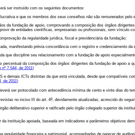
erá ser instruído com os seguintes documentos:
ão lucrativa e que os membros dos seus conselhos não são remunerados pelo 
órgãos da fundação de apoio, comprovando a composição dos órgãos dirigentes
ovir de entidades científicas, empresariais ou profissionais, sem vínculo co
omprovação da regularidade jurídica, fiscal e previdenciária da fundação;
apoiada, manifestando prévia concordância com o registro e credenciamento da
oiada que discipline seu relacionamento com a fundação de apoio especialmen
ercentual da composição dos órgãos dirigentes da fundação de apoio a que 
o nº 7.544, de 2011)
 e demais ICTs distintas da que está vinculada, desde que compatíveis com a
4, de 2011)
verá ser protocolado com antecedência mínima de cento e vinte dias do term
o
istas no inciso III do art. 4
, devidamente atualizadas, acrescido do seguin
órgão deliberativo superior e ratificado pelo órgão colegiado superior da inst
r da instituição apoiada, baseada em indicadores e parâmetros objetivos dem
sua regularidade financeira e patrimonial, acompanhadas de parecer de auditor