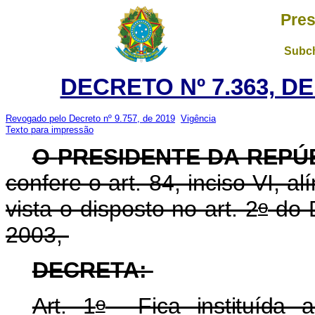
Pres
Subch
DECRETO Nº 7.363, D
Revogado pelo Decreto nº 9.757, de 2019
Vigência
Texto para impressão
O
PRESIDENTE DA REPÚ
confere o art. 84, inciso VI, a
o
vista o disposto no art. 2
do D
2003,
DECRETA:
o
Art. 1
Fica instituída 