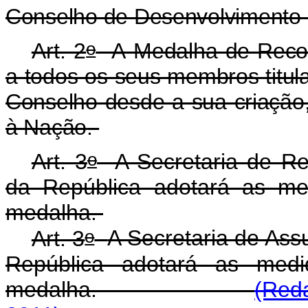
Conselho de Desenvolvimento 
o
Art. 2
A
Medalha de Recon
a todos os seus membros titula
Conselho desde a sua criação,
à Nação
.
o
Art. 3
A Secretaria de Rel
da República adotará as me
medalha.
o
Art. 3
A Secretaria de Ass
República adotará as medi
medalha.
(Reda