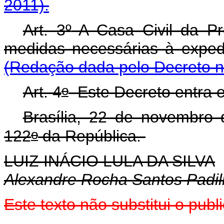
2011).
Art. 3
º
A Casa Civil da Pr
medidas necessárias
(Redação dada pelo Decreto n
o
Art. 4
Este Decreto entra e
Brasília, 22 de novembro
o
122
da República.
LUIZ INÁCIO LULA DA SILVA
Alexandre Rocha Santos Padi
Este texto não substitui o pu