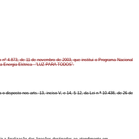
o nº 4.873, de 11 de novembro de 2003, que institui o Programa Nacional
da Energia Elétrica - “LUZ PARA TODOS”.
a o disposto nos arts. 13, inciso V, e 14, § 12, da Lei n
º
10.438, de 26 de
r a finalização das ligações destinadas ao atendimento em