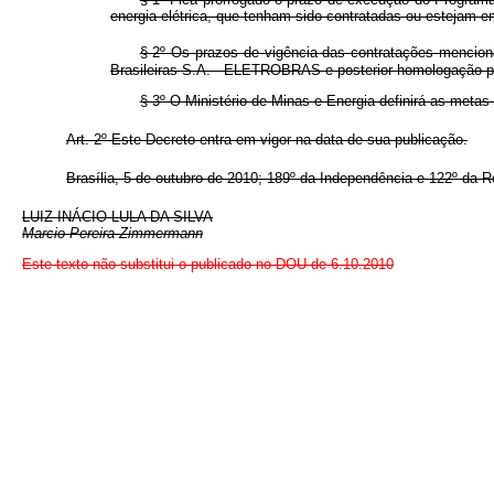
energia elétrica, que tenham sido contratadas ou estejam e
§ 2º Os prazos de vigência das contratações mencio
Brasileiras S.A. - ELETROBRAS e posterior homologação pe
§ 3º O Ministério de Minas e Energia definirá as meta
Art. 2º Este Decreto entra em vigor na data de sua publicação.
Brasília, 5 de outubro de 2010; 189º da Independência e 122º da R
LUIZ INÁCIO LULA DA SILVA
Marcio Pereira Zimmermann
Este texto não substitui o publicado no DOU de 6.10.2010