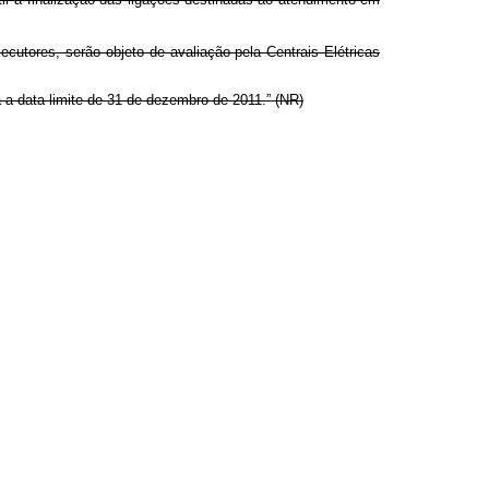
utores, serão objeto de avaliação pela Centrais Elétricas
 a data limite de 31 de dezembro de 2011.” (NR)