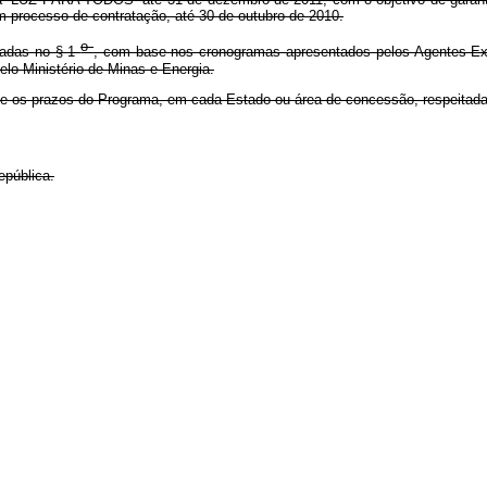
m processo de contratação, até 30 de outubro de 2010.
o
nadas no § 1
, com base nos cronogramas apresentados pelos Agentes Exec
lo Ministério de Minas e Energia.
s e os prazos do Programa, em cada Estado ou área de concessão, respeitada
epública.