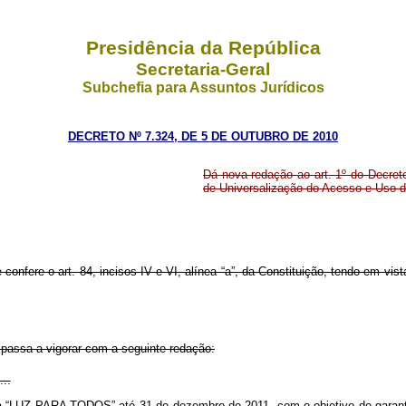
Presidência da República
Secretaria-Geral
Subchefia para Assuntos Jurídicos
DECRETO Nº 7.324, DE 5 DE OUTUBRO DE 2010
Dá nova redação ao art. 1º do Decret
de Universalização do Acesso e Uso 
 confere o art. 84, incisos IV e VI, alínea “a”, da Constituição, tendo em vist
 passa a vigorar com a seguinte redação:
...
a “LUZ PARA TODOS” até 31 de dezembro de 2011, com o objetivo de garanti