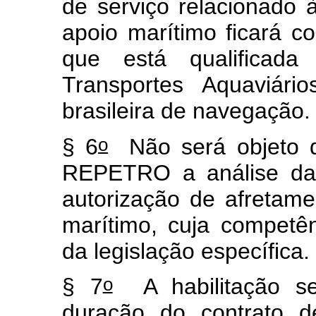
de serviço relacionado
apoio marítimo ficará 
que está qualificada
Transportes Aquaviá
brasileira de navegação
o
§ 6
Não será objeto d
REPETRO a análise das
autorização de afretam
marítimo, cuja compet
da legislação específica
o
§ 7
A habilitação se
duração do contrato d