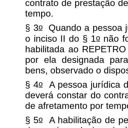
contrato de prestação de
tempo.
o
§ 3
Quando a pessoa jur
o
o inciso II do § 1
não fo
habilitada ao REPETRO
por ela designada par
bens, observado o dispos
o
§ 4
A pessoa jurídica d
deverá constar do contr
de afretamento por temp
o
§ 5
A habilitação de pe