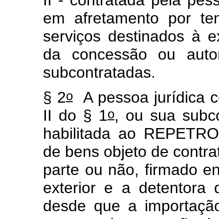
II - contratada pela pess
em afretamento por te
serviços destinados à e
da concessão ou auto
subcontratadas.
o
§ 2
A pessoa jurídica co
o
II do § 1
, ou sua subc
habilitada ao REPETRO
de bens objeto de contra
parte ou não, firmado en
exterior e a detentora
desde que a importação