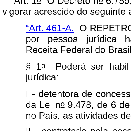
Art. 1
O Decreto n
6.759,
vigorar acrescido do seguinte 
“Art. 461-A.
O REPETRO s
por pessoa jurídica h
Receita Federal do Brasi
o
§ 1
Poderá ser habil
jurídica:
I - detentora de conces
o
da Lei n
9.478, de 6 de
no País, as atividades de