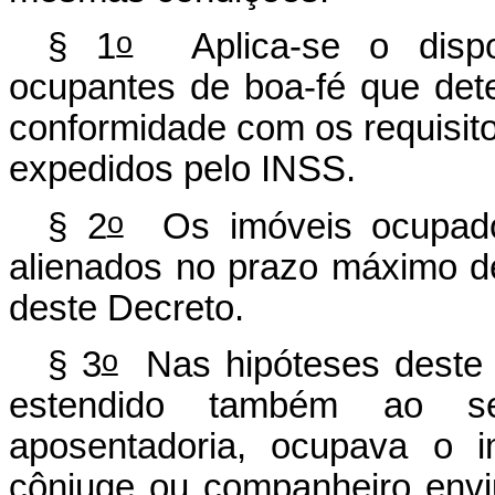
o
§ 1
Aplica-se o dispos
ocupantes de boa-fé que de
conformidade com os requisit
expedidos pelo INSS
.
o
§ 2
Os imóveis ocupado
alienados no prazo máximo de
deste Decreto.
o
§ 3
Nas hipóteses deste ar
estendido também ao s
aposentadoria, ocupava o i
cônjuge ou companheiro env