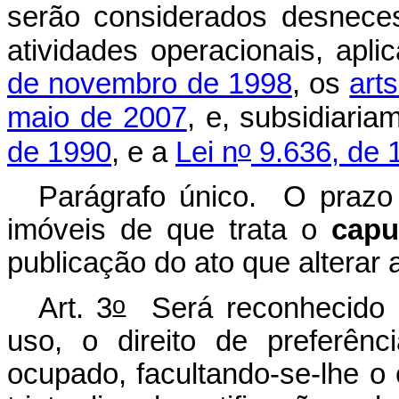
serão considerados desnece
atividades operacionais, apl
de novembro de 1998
, os
art
maio de 2007
, e, subsidiaria
o
de 1990
, e a
Lei n
9.636, de 
Parágrafo único. O prazo
imóveis de que trata o
capu
publicação do ato que alterar 
o
Art. 3
Será reconhecido p
uso, o direito de preferên
ocupado, facultando-se-lhe o 