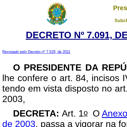
Pres
Subch
DECRETO Nº 7.091, DE
Revogado pelo Decreto nº 7.529, de 2011
O
PRESIDENTE DA REPÚ
lhe confere o art. 84, incisos 
tendo em vista disposto no art
2003,
o
DECRETA:
Art. 1
O
Anexo
de 2003
, passa a vigorar na 