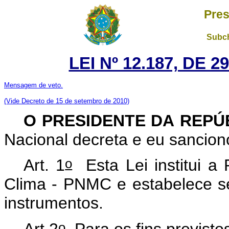
Pres
Subch
LEI Nº 12.187, DE 
Mensagem de veto.
(Vide Decreto de 15 de setembro de 2010)
O PRESIDENTE DA REPÚ
Nacional decreta e eu sanciono
o
Art. 1
Esta Lei institui a
Clima - PNMC e estabelece seus
instrumentos.
o
Art 2
Para os fins previstos