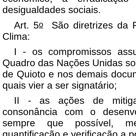
desigualdades sociais.
o
Art. 5
São diretrizes da P
Clima:
I - os compromissos ass
Quadro das Nações Unidas so
de Quioto e nos demais docu
quais vier a ser signatário;
II - as ações de miti
consonância com o desenvol
sempre que possível, m
quantificação e verificação
a p