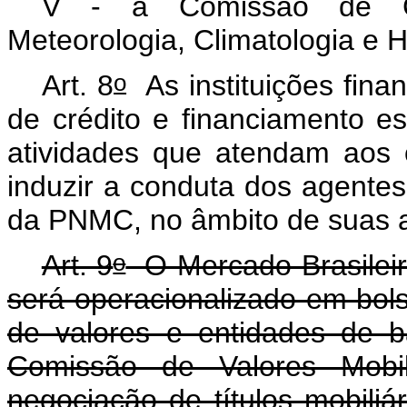
V - a Comissão de Co
Meteorologia, Climatologia e H
o
Art. 8
As instituições financ
de crédito e financiamento e
atividades que atendam aos o
induzir a conduta dos agente
da PNMC, no âmbito de suas a
o
Art. 9
O Mercado Brasilei
será operacionalizado em bols
de valores e entidades de b
Comissão de Valores Mobi
negociação de títulos mobiliá