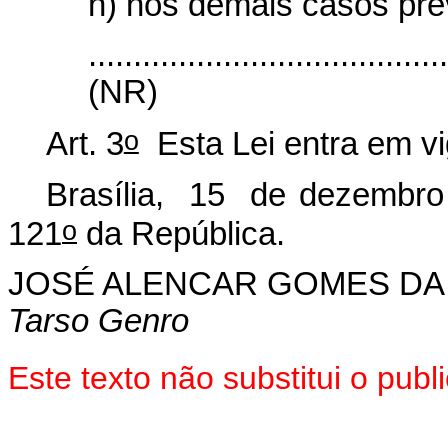
h) nos demais casos prev
.......................................
(NR)
o
Art. 3
Esta Lei entra em vi
Brasília, 15 de dezembro
o
121
da República.
JOSÉ ALENCAR GOMES DA 
Tarso Genro
Este texto não substitui o pu