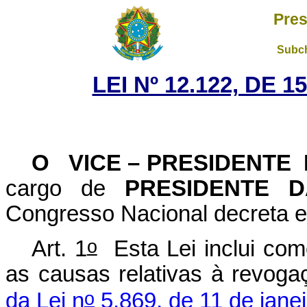
Pres
Subch
LEI Nº 12.122, DE 
O VICE – PRESIDENTE
cargo de
PRESIDENTE 
Congresso Nacional decreta e
o
Art. 1
Esta Lei inclui com
as causas relativas à revog
o
da Lei n
5.869, de 11 de jane