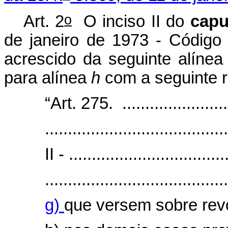
o
Art. 2
O inciso II do
capu
de janeiro de 1973 - Código 
acrescido da seguinte alíne
para alínea
h
com a seguinte 
“Art. 275. ..........................
.......................................
II - ..................................
.......................................
g)
que versem sobre re