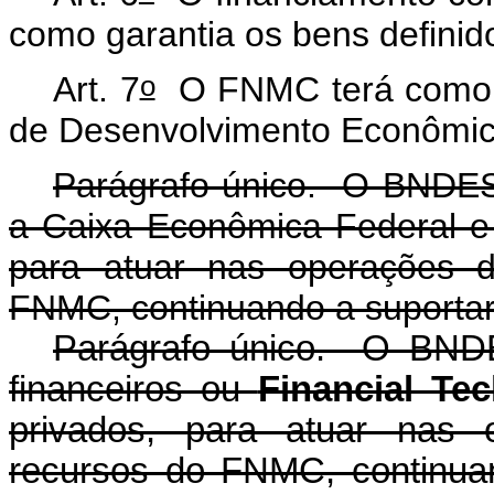
como garantia os bens definido
o
Art. 7
O FNMC terá como a
de Desenvolvimento Econômic
Parágrafo único. O BNDES 
a Caixa Econômica Federal e 
para atuar nas operações d
FNMC, continuando a suportar
Parágrafo único. O BNDES
financeiros ou
Financial Te
privados, para atuar nas 
recursos do FNMC, continuan