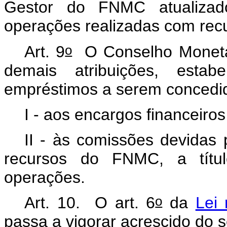
Gestor do FNMC atualiza
operações realizadas com rec
o
Art. 9
O Conselho Monetár
demais atribuições, estab
empréstimos a serem concedi
I - aos encargos financeiro
II - às comissões devidas
recursos do FNMC, a títul
operações.
o
Art. 10. O art. 6
da
Lei 
passa a vigorar acrescido do s