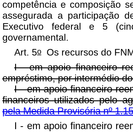
competência e composição se
assegurada a participação d
Executivo federal e 5 (cin
governamental.
o
Art. 5
Os recursos do FNM
I - em apoio financeiro r
empréstimo, por intermédio d
I - em apoio financeiro re
financeiros utilizados pelo
pela Medida Provisória nº 1.1
I - em apoio financeiro re