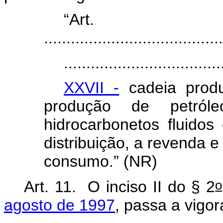
“Ar
........................................
...................................
XXVII -
cadeia produ
produção de petról
hidrocarbonetos fluidos
distribuição, a revenda
consumo.” (NR)
o
Art. 11. O inciso II do § 2
agosto de 1997
, passa a vigo