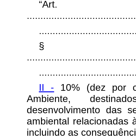
“Ar
........................................
...................................
§
........................................
...................................
II -
10% (dez por ce
Ambiente, destinado
desenvolvimento das se
ambiental relacionadas à
incluindo as consequênci