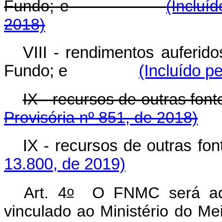
Fundo; e
(Incluí
2018)
VIII - rendimentos auferid
Fundo; e
(Incluído p
IX - recursos de out
Provisória nº 851, de 2018)
IX - recursos de outras fon
13.800, de 2019)
o
Art. 4
O FNMC será admi
vinculado ao Ministério do Me