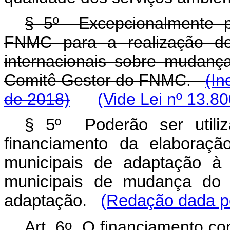
§ 5º Excepcionalmente p
FNMC para a realização de
internacionais sobre mudanç
Comitê Gestor do FNMC.
(In
de 2018)
(Vide Lei nº 13.8
§ 5º Poderão ser utili
financiamento da elaboraç
municipais de adaptação à
municipais de mudança do 
adaptação.
(Redação dada pe
o
Art. 6
O financiamento co