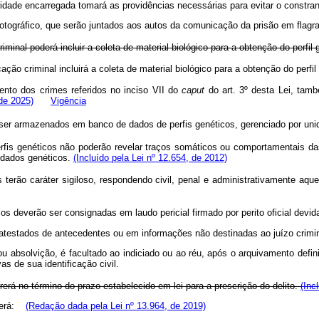
idade encarregada tomará as providências necessárias para evitar o constran
fotográfico, que serão juntados aos autos da comunicação da prisão em flagran
criminal poderá incluir a coleta de material biológico para a obtenção do perfil
ficação criminal incluirá a coleta de material biológico para a obtenção do pe
nto dos crimes referidos no inciso VII do
caput
do art. 3º desta Lei, també
 de 2025)
Vigência
 ser armazenados em banco de dados de perfis genéticos, gerenciado por unida
fis genéticos não poderão revelar traços somáticos ou comportamentais d
 dados genéticos.
(Incluído pela Lei nº 12.654, de 2012)
rão caráter sigiloso, respondendo civil, penal e administrativamente aquele
os deverão ser consignadas em laudo pericial firmado por perito oficial devi
atestados de antecedentes ou em informações não destinadas ao juízo crimina
absolvição, é facultado ao indiciado ou ao réu, após o arquivamento definiti
as de sua identificação civil.
erá no término do prazo estabelecido em lei para a prescrição do delito.
(Inc
rrerá:
(Redação dada pela Lei nº 13.964, de 2019)