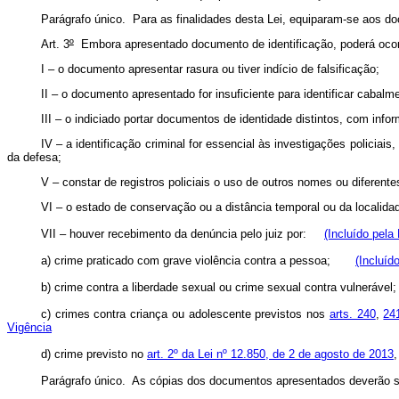
Parágrafo único. Para as finalidades desta Lei, equiparam-se aos doc
Art. 3
º
Embora apresentado documento de identificação, poderá ocorre
I – o documento apresentar rasura ou tiver indício de falsificação;
II – o documento apresentado for insuficiente para identificar cabalme
III – o indiciado portar documentos de identidade distintos, com infor
IV – a identificação criminal for essencial às investigações policiai
da defesa;
V – constar de registros policiais o uso de outros nomes ou diferente
VI – o estado de conservação ou a distância temporal ou da localida
VII – houver recebimento da denúncia pelo juiz por:
(Incluído pela
a) crime praticado com grave violência contra a pessoa;
(Incluíd
b) crime contra a liberdade sexual ou crime sexual contra vulneráv
c) crimes contra criança ou adolescente previstos nos
arts. 240
,
24
Vigência
d) crime previsto no
art. 2º da Lei nº 12.850, de 2 de agosto de 2013
Parágrafo único. As cópias dos documentos apresentados deverão ser j