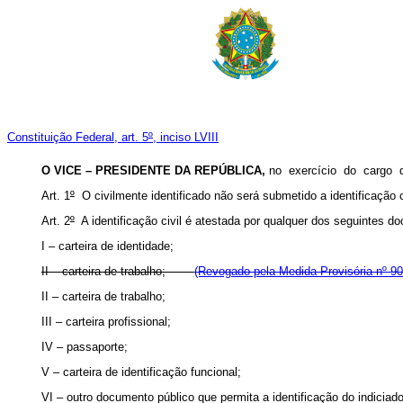
Constituição Federal, art. 5
º
, inciso LVIII
O VICE – PRESIDENTE DA REPÚBLICA,
no exercício do cargo
Art. 1
º
O civilmente identificado não será submetido a identificação c
Art. 2
º
A identificação civil é atestada por qualquer dos seguintes d
I – carteira de identidade;
II – carteira de trabalho;
(Revogado pela Medida Provisória nº 90
II – carteira de trabalho;
III – carteira profissional;
IV – passaporte;
V – carteira de identificação funcional;
VI – outro documento público que permita a identificação do indiciado