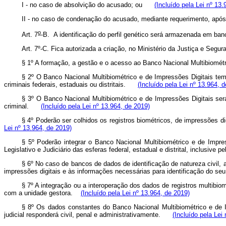
I - no caso de absolvição do acusado; ou
(Incluído pela Lei nº 13
II - no caso de condenação do acusado, mediante requerimento, ap
o
Art. 7
-B.
A identificação do perfil genético será armazenada em ba
Art. 7º-C. Fica autorizada a criação, no Ministério da Justiça e Seg
§ 1º A formação, a gestão e o acesso ao Banco Nacional Multibiomé
§ 2º O Banco Nacional Multibiométrico e de Impressões Digitais tem 
criminais federais, estaduais ou distritais.
(Incluído pela Lei nº 13.964, 
§ 3º O Banco Nacional Multibiométrico e de Impressões Digitais será 
criminal.
(Incluído pela Lei nº 13.964, de 2019)
§ 4º Poderão ser colhidos os registros biométricos, de impressões di
Lei nº 13.964, de 2019)
§ 5º Poderão integrar o Banco Nacional Multibiométrico e de Impre
Legislativo e Judiciário das esferas federal, estadual e distrital, inclusive 
§ 6º No caso de bancos de dados de identificação de natureza civil, a
impressões digitais e às informações necessárias para identificação do s
§ 7º A integração ou a interoperação dos dados de registros multibi
com a unidade gestora.
(Incluído pela Lei nº 13.964, de 2019)
§ 8º Os dados constantes do Banco Nacional Multibiométrico e de Im
judicial responderá civil, penal e administrativamente.
(Incluído pela Lei