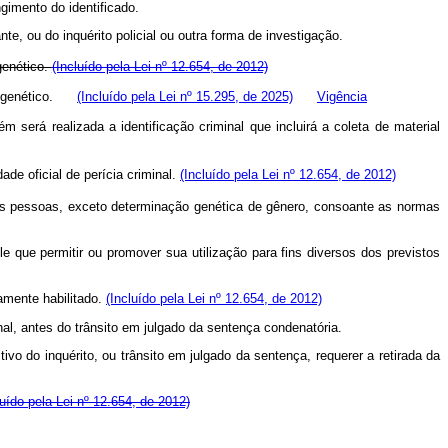
gimento do identificado.
te, ou do inquérito policial ou outra forma de investigação.
 genético.
(Incluído pela Lei nº 12.654, de 2012)
rfil genético.
(Incluído pela Lei nº 15.295, de 2025)
Vigência
m será realizada a identificação criminal que incluirá a coleta de material
de oficial de perícia criminal.
(Incluído pela Lei nº 12.654, de 2012)
as pessoas, exceto determinação genética de gênero, consoante as normas
 que permitir ou promover sua utilização para fins diversos dos previstos
damente habilitado.
(Incluído pela Lei nº 12.654, de 2012)
l, antes do trânsito em julgado da sentença condenatória.
vo do inquérito, ou trânsito em julgado da sentença, requerer a retirada da
luído pela Lei nº 12.654, de 2012)