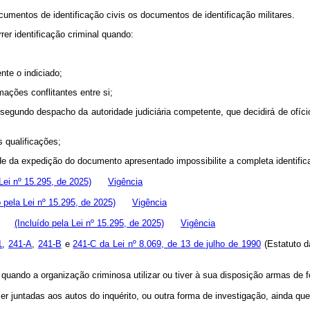
umentos de identificação civis os documentos de identificação militares.
r identificação criminal quando:
nte o indiciado;
mações conflitantes entre si;
s, segundo despacho da autoridade judiciária competente, que decidirá de ofíc
s qualificações;
de da expedição do documento apresentado impossibilite a completa identific
 Lei nº 15.295, de 2025)
Vigência
o pela Lei nº 15.295, de 2025)
Vigência
el;
(Incluído pela Lei nº 15.295, de 2025)
Vigência
1
,
241-A
,
241-B
e
241-C da Lei nº 8.069, de 13 de julho de 1990
(Estatuto 
, quando a organização criminosa utilizar ou tiver à sua disposição armas d
untadas aos autos do inquérito, ou outra forma de investigação, ainda que co