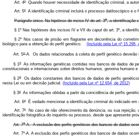
Art. 4
º
Quando houver necessidade de identificação criminal, a autor
Art. 5
º
A identificação criminal incluirá o processo datiloscópico e o 
o
Parágrafo único. Na hipótese do inciso IV do art. 3
, a identificação 
§ 1º Nas hipóteses dos incisos IV e VII do
caput
do art. 3º, a identi
§ 2º Nos casos de prisão em flagrante em decorrência do cometime
biológico para a obtenção do perfil genético.
(Incluído pela Lei nº 15.295,
o
Art. 5
-A.
Os dados relacionados à coleta do perfil genético deverão
o
§ 1
As informações genéticas contidas nos bancos de dados de per
constitucionais e internacionais sobre direitos humanos, genoma humano e
o
§ 2
Os dados constantes dos bancos de dados de perfis genéticos te
nesta Lei ou em decisão judicial.
(Incluído pela Lei nº 12.654, de 2012)
o
§ 3
As informações obtidas a partir da coincidência de perfis genétic
Art. 6
º
É vedado mencionar a identificação criminal do indiciado em 
Art. 7
º
No caso de não oferecimento da denúncia, ou sua rejeição, ou 
identificação fotográfica do inquérito ou processo, desde que apresente prov
o
Art. 7
-A.
A exclusão dos perfis genéticos dos bancos de dados ocorr
Art. 7º-A. A exclusão dos perfis genéticos dos bancos de dados oco