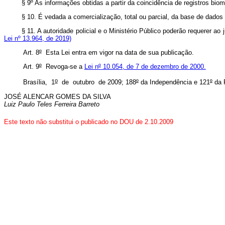
§ 9º As informações obtidas a partir da coincidência de registros bio
§ 10. É vedada a comercialização, total ou parcial, da base de dad
§ 11. A autoridade policial e o Ministério Público poderão requerer 
Lei nº 13.964, de 2019)
Art. 8
º
Esta Lei entra em vigor na data de sua publicação.
Art. 9
º
Revoga-se a
Lei n
º
10.054, de 7 de dezembro de 2000.
o
Brasília, 1
de outubro de 2009; 188
º
da Independência e 121
º
da 
JOSÉ ALENCAR GOMES DA SILVA
Luiz Paulo Teles Ferreira Barreto
Este texto não substitui o publicado no DOU de 2.10.2009