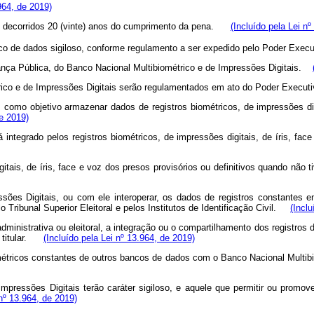
.964, de 2019)
ós decorridos 20 (vinte) anos do cumprimento da pena.
(Incluído pela Lei n
nco de dados sigiloso, conforme regulamento a ser expedido pelo Poder Execu
urança Pública, do Banco Nacional Multibiométrico e de Impressões Digitais.
trico e de Impressões Digitais serão regulamentados em ato do Poder Execu
como objetivo armazenar dados de registros biométricos, de impressões digi
de 2019)
integrado pelos registros biométricos, de impressões digitais, de íris, fac
gitais, de íris, face e voz dos presos provisórios ou definitivos quando não
ssões Digitais, ou com ele interoperar, os dados de registros constantes
pelo Tribunal Superior Eleitoral e pelos Institutos de Identificação Civil.
(Incl
dministrativa ou eleitoral, a integração ou o compartilhamento dos registros
eu titular.
(Incluído pela Lei nº 13.964, de 2019)
ométricos constantes de outros bancos de dados com o Banco Nacional Multib
pressões Digitais terão caráter sigiloso, e aquele que permitir ou promove
 nº 13.964, de 2019)