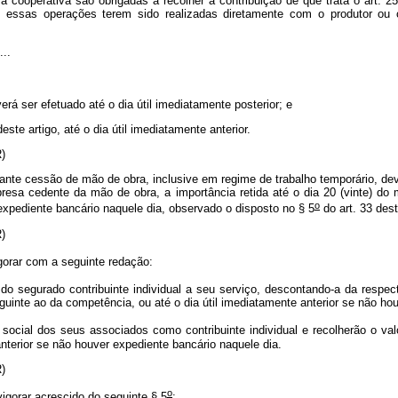
 cooperativa são obrigadas a recolher a contribuição de que trata o art. 
essas operações terem sido realizadas diretamente com o produtor ou c
....
:
erá ser efetuado até o dia útil imediatamente posterior; e
deste artigo, até o dia útil imediatamente anterior.
(NR)
e cessão de mão de obra, inclusive em regime de trabalho temporário, dever
resa cedente da mão de obra, a importância retida até o dia 20 (vinte) do
o
 expediente bancário naquele dia, observado o disposto no § 5
do art. 33 dest
(NR)
igorar com a seguinte redação:
o segurado contribuinte individual a seu serviço, descontando-a da respec
eguinte ao da competência, ou até o dia útil imediatamente anterior se não h
social dos seus associados como contribuinte individual e recolherão o va
anterior se não houver expediente bancário naquele dia.
(NR)
o
igorar acrescido do seguinte § 5
: