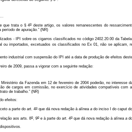
....
o
 que trata o § 4
deste artigo, os valores remanescentes do ressarciment
a período de apuração.” (NR)
izados - IPI sobre os cigarros classificados no código 2402.20.00 da Tabela
al ou importados, excetuados os classificados no Ex 01, não se aplicam, r
nto industrial com suspensão do IPI até a data de produção de efeitos deste 
reiro de 2009, passa a vigorar com a seguinte redação:
.
nistério da Fazenda em 12 de fevereiro de 2004 poderão, no interesse da 
ão de cargos em comissão, no exercício de atividades compatíveis com as
rato de trabalho.” (NR)
do efeitos:
o
ceto a parte do art. 4
que dá nova redação à alínea
a
do inciso I do
caput
do
o
o
o
elação aos arts. 8
, 9
e à parte do art. 4
que dá nova redação à alínea
a
do
 dispositivos.