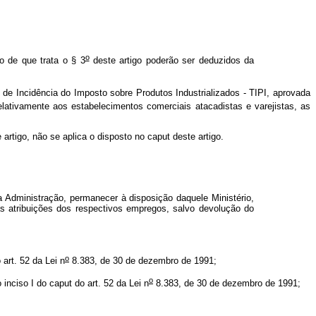
o
o de que trata o § 3
deste artigo poderão ser deduzidos da
 de Incidência do Imposto sobre Produtos Industrializados - TIPI, aprovada
elativamente aos estabelecimentos comerciais atacadistas e varejistas, as
artigo, não se aplica o disposto no
caput
deste artigo.
Administração, permanecer à disposição daquele Ministério,
 atribuições dos respectivos empregos, salvo devolução do
o
 art. 52 da Lei n
8.383, de 30 de dezembro de 1991;
o
 inciso I do
caput
do art. 52 da Lei n
8.383, de 30 de dezembro de 1991;