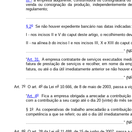
III -
a empresa adquirente, consumidora ou consignatária ou a
venda ou consignação da produção, independentemente de 
regulamento;
.........................................................................................
o
§ 2
Se não houver expediente bancário nas datas indicadas
I - nos incisos II e V do
caput
deste artigo, o recolhimento dev
II - na alínea
b
do inciso I e nos incisos III, X e XIII do
caput
...................................................................................” 
“
Art. 31.
A empresa contratante de serviços executados mediant
fatura de prestação de serviços e recolher, em nome da emp
fatura, ou até o dia útil imediatamente anterior se não houver
...................................................................................” 
o
o
o
Art. 7
O art. 4
da Lei n
10.666, de 8 de maio de 2003, passa a v
o
“
Art. 4
Fica a empresa obrigada a arrecadar a contribuição d
com a contribuição a seu cargo até o dia 20 (vinte) do mês s
o
§ 1
As cooperativas de trabalho arrecadarão a contribuição 
competência a que se referir, ou até o dia útil imediatamente 
...................................................................................” 
o
o
Art. 8
O art. 28 da Lei n
11.488, de 15 de junho de 2007, passa a v