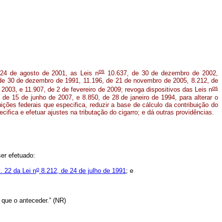
os
24 de agosto de 2001, as Leis n
10.637, de 30 de dezembro de 2002,
de 30 de dezembro de 1991, 11.196, de 21 de novembro de 2005, 8.212, de
os
 2003, e 11.907, de 2 de fevereiro de 2009; revoga dispositivos das Leis n
de 15 de junho de 2007, e 8.850, de 28 de janeiro de 1994, para alterar o
ções federais que especifica, reduzir a base de cálculo da contribuição do
cifica e efetuar ajustes na tributação do cigarro; e dá outras providências.
ser efetuado:
o
. 22 da Lei n
8.212, de 24 de julho de 1991
; e
l que o anteceder.” (NR)