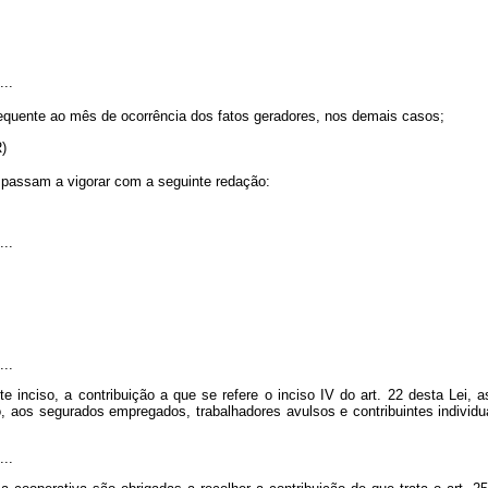
....
quente ao mês de ocorrência dos fatos geradores, nos demais casos;
(NR)
, passam a vigorar com a seguinte redação:
....
....
e inciso, a contribuição a que se refere o inciso IV do art. 22 desta Lei,
o, aos segurados empregados, trabalhadores avulsos e contribuintes individu
....