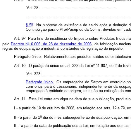
“Art. 28. ................................................................
.........................................................................................
o
§ 5
Na hipótese de existência de saldo após a dedução de
Contribuição para o PIS/Pasep ou da Cofins, devidas em cad
o
Art. 9
Para fins de incidência do Imposto sobre Produtos Industrial
o
pelo
Decreto n
6.006, de 28 de dezembro de 2006
, de fabricação nacion
regras de equiparação a industrial constantes da legislação do imposto.
Parágrafo único. Relativamente aos produtos saídos do estabelecime
o
Art. 10. O parágrafo único do art. 323 da Lei n
11.907, de 2 de feve
“Art. 323. .........................................................................
Parágrafo único.
Os empregados do Serpro em exercício no Mi
com ônus para o cessionário, independentemente da ocupaç
empregado à entidade de origem, rescisão ou extinção do cont
Art. 11. Esta Lei entra em vigor na data de sua publicação, produzin
o
o
o
I - a partir de 1
de outubro de 2008, em relação aos arts. 1
a 7
, ex
o
II - a partir do 1
dia do mês subsequente ao de sua publicação, em r
III - a partir da data de publicação desta Lei, em relação aos demais