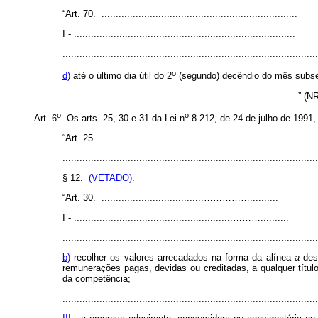
“Art. 70. .....................................................................
I - ..............................................................................
.........................................................................................
o
d)
até o último dia útil do 2
(segundo) decêndio do mês subse
...................................................................................” 
o
o
Art. 6
Os arts. 25, 30 e 31 da Lei n
8.212, de 24 de julho de 1991
“Art. 25. ..........................................................................
.........................................................................................
§ 12.
(VETADO)
.
“Art. 30. ....................................……………..........
I - ........................................................………..........
.........................................................................................
b)
recolher os valores arrecadados na forma da alínea
a
dest
remunerações pagas, devidas ou creditadas, a qualquer títul
da competência;
.........................................................................................