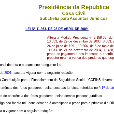
Presidência da República
Casa Civil
Subchefia para Assuntos Jurídicos
LEI Nº 11.933, DE 28 DE ABRIL DE 2009.
o
Altera a Medida Provisória n
2.158-35, de 
10.833, de 29 de dezembro de 2003, 8.383, 
24 de julho de 1991, 10.666, de 8 de maio de
11.033, de 21 de dezembro de 2004, 11.488, 
prazo de pagamento dos impostos e contribui
produtor rural na venda dos produtos que espe
nal decreta e eu sanciono a seguinte Lei:
 de 2001
, passa a vigorar com a seguinte redação:
a Contribuição para o Financiamento da Seguridade Social - COFINS deverá 
o
rência dos fatos geradores, pelas pessoas jurídicas referidas no
§ 1
do art
s de ocorrência dos fatos geradores, pelas demais pessoas jurídicas.
go não for dia útil, considerar-se-á antecipado o prazo para o primeiro dia úti
sa a vigorar com a seguinte redação: