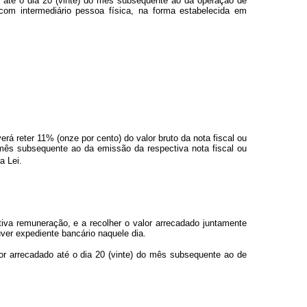
25 até o dia 20 (vinte) do mês subsequente ao da operação de
om intermediário pessoa física, na forma estabelecida em
á reter 11% (onze por cento) do valor bruto da nota fiscal ou
 mês subsequente ao da emissão da respectiva nota fiscal ou
a Lei.
tiva remuneração, e a recolher o valor arrecadado juntamente
ouver expediente bancário naquele dia.
lor arrecadado até o dia 20 (vinte) do mês subsequente ao de