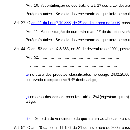
o
“Art. 10. A contribuição de que trata o art. 1
desta Lei deverá
Parágrafo único. Se o dia do vencimento de que trata o
caput
o
o
Art. 3
O
art. 11 da Lei n
10.833, de 29 de dezembro de 2003
, pas
o
“Art. 11. A contribuição de que trata o art. 1
desta Lei deverá
Parágrafo único. Se o dia do vencimento de que trata o
caput
o
o
Art. 4
O art. 52 da Lei n
8.383, de 30 de dezembro de 1991, passa
“Art. 52. ......................................................................
I - .............................................................................
a)
no caso dos produtos classificados no código 2402.20.0
o
observado o disposto no § 4
deste artigo;
.........................................................................................
o
c)
no caso dos demais produtos, até o 25
(vigésimo quinto)
artigo;
.........................................................................................
o
§ 4
Se o dia do vencimento de que tratam as alíneas
a
e
c
d
o
o
Art. 5
O art. 70 da Lei n
11.196, de 21 de novembro de 2005, pass