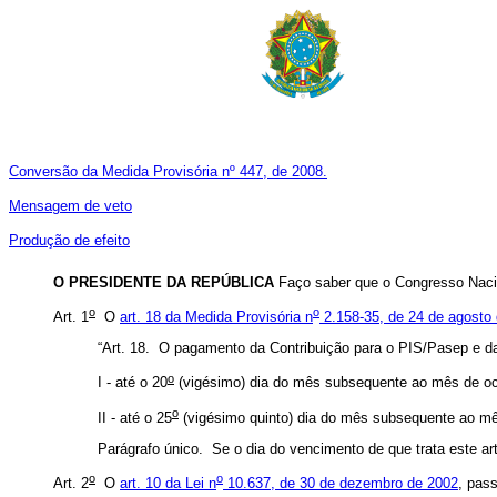
Conversão da Medida Provisória nº 447, de 2008.
Mensagem de veto
Produção de efeito
O PRESIDENTE DA REPÚBLICA
Faço saber que o Congresso Nacio
o
o
Art. 1
O
art. 18 da Medida Provisória n
2.158-35, de 24 de agosto
“Art. 18. O pagamento da Contribuição para o PIS/Pasep e d
o
I - até o 20
(vigésimo) dia do mês subsequente ao mês de ocor
o
II - até o 25
(vigésimo quinto) dia do mês subsequente ao mê
Parágrafo único. Se o dia do vencimento de que trata este arti
o
o
Art. 2
O
art. 10 da Lei n
10.637, de 30 de dezembro de 2002
, pas