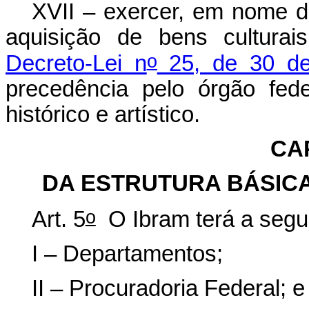
XVII – exercer, em nome da
aquisição de bens cultura
o
Decreto-Lei n
25, de 30 de
precedência pelo órgão fed
histórico e artístico.
CAP
DA ESTRUTURA BÁSICA
o
Art. 5
O Ibram terá a segui
I – Departamentos;
II – Procuradoria Federal; e