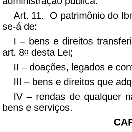
administração pública.
Art. 11. O patrimônio do Ibr
se-á de:
I – bens e direitos transf
o
art. 8
desta Lei;
II – doações, legados e con
III – bens e direitos que adqu
IV – rendas de qualquer n
bens e serviços.
CAP