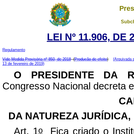
Pres
Subch
LEI Nº 11.906, DE
Regulamento
Vide Medida Provisória nº 850, de 2018
(
Produção de efeito
)
(Arquivada 
13 de fevereiro de 2019)
O PRESIDENTE DA 
Congresso Nacional decreta e 
CA
DA NATUREZA JURÍDICA,
o
Art. 1
Fica criado o Insti