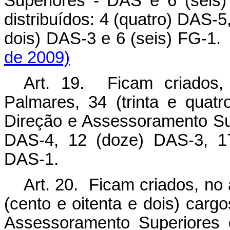
Superiores
-
DAS e 6 (seis)
distribuídos: 4 (quatro) DAS
-
5
dois) DAS
-
3 e 6 (seis) FG
-
de 2009)
Art. 19. Ficam criados,
Palmares, 34 (trinta e qua
Direção e Assessoramento Sup
DAS
-
4, 12 (doze) DAS
-
3, 1
DAS
-
1.
Art. 20. Ficam criados, no 
(cento e oitenta e dois) car
Assessoramento Superiores e