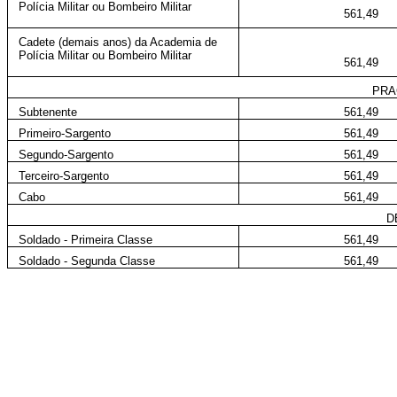
Polícia Militar ou Bombeiro Militar
561,49
Cadete (demais anos) da Academia de
Polícia Militar ou Bombeiro Militar
561,49
PRA
Subtenente
561,49
Primeiro-Sargento
561,49
Segundo-Sargento
561,49
Terceiro-Sargento
561,49
Cabo
561,49
D
Soldado - Primeira Classe
561,49
Soldado - Segunda Classe
561,49